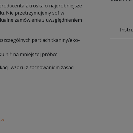
 producenta z troską o najdrobniejsze
lu. Nie przetrzymujemy sof w
dualne zamówienie z uwzględnieniem
Instr
poszczególnych partiach tkaniny/eko-
u niż na mniejszej próbce.
ikacji wzoru z zachowaniem zasad
r?