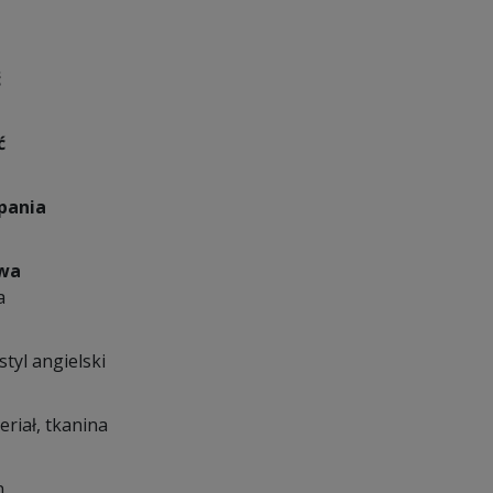
ć
ć
pania
owa
a
styl angielski
eriał, tkanina
n