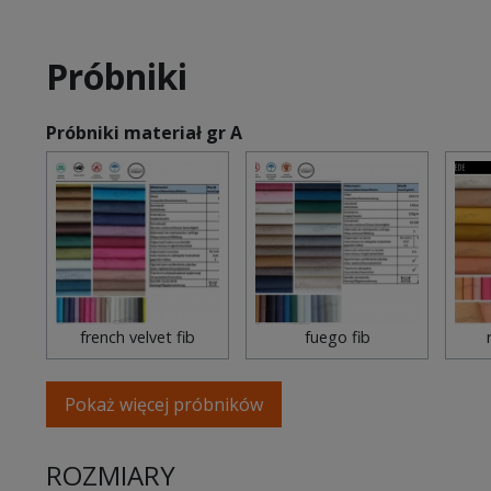
Próbniki
Próbniki materiał gr A
french velvet fib
fuego fib
Pokaż więcej próbników
ROZMIARY