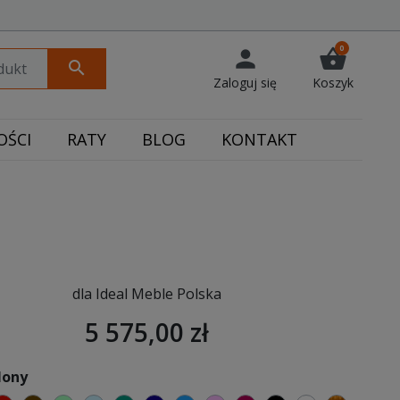
0
person
shopping_basket
search
Zaloguj się
Koszyk
ŚCI
RATY
BLOG
KONTAKT
dla Ideal Meble Polska
5 575,00 zł
lony