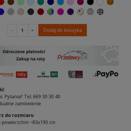
elony
czerwony
czekoladowy
miętowy
błękitny
turkusowy
granatowy
niebieski
różowy
malinowy
czarny
biały
złoty
y
telkowa zieleń
ciemno niebieski
szary
beżowy
antracytowy
bordowy
wybór koloru
fuksja
fioletowy
Kwiatowy
Paski
Kratka
Dodaj do koszyka
−
+
ść
i. Pytania? Tel. 669 30 30 40
dualne zamówienie
z do rozmiaru
 o powierzchni ~83x190 cm