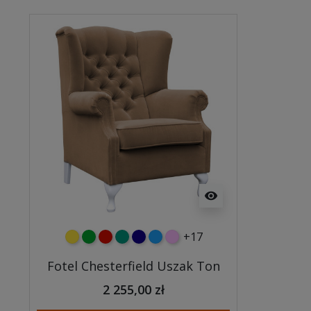
visibility
+17
żółty
zielony
czerwony
turkusowy
granatowy
niebieski
różowy
Fotel Chesterfield Uszak Ton
2 255,00 zł