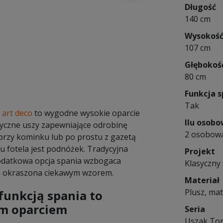
Długość
140 cm
Wysokoś
107 cm
Głębokoś
80 cm
Funkcja s
Tak
 art deco
to wygodne wysokie oparcie
Ilu osob
tyczne uszy zapewniające odrobinę
2 osobow
, przy kominku lub po prostu z gazetą
 fotela jest podnóżek. Tradycyjna
Projekt
Dodatkowa opcja spania wzbogaca
Klasyczny 
ła okraszona ciekawym wzorem.
Materiał
Plusz, mat
funkcją spania to
im oparciem
Seria
Uszak To