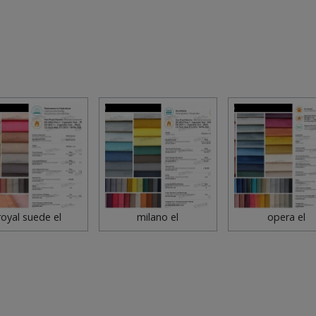
royal suede el
milano el
opera el