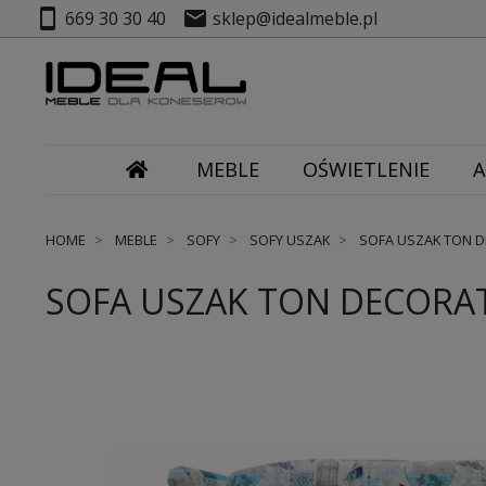
smartphone
mail
669 30 30 40
sklep@idealmeble.pl
MEBLE
OŚWIETLENIE
A
HOME
MEBLE
SOFY
SOFY USZAK
SOFA USZAK TON DE
SOFA USZAK TON DECORATI