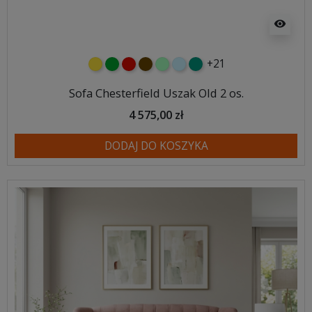
visibility
+21
żółty
zielony
czerwony
czekoladowy
miętowy
błękitny
turkusowy
Sofa Chesterfield Uszak Old 2 os.
4 575,00 zł
DODAJ DO KOSZYKA