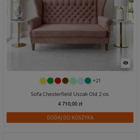
visibility
+21
żółty
zielony
czerwony
czekoladowy
miętowy
błękitny
turkusowy
Sofa Chesterfield Uszak Old 2 os.
4 710,00 zł
DODAJ DO KOSZYKA