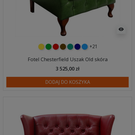
visibility
+21
żółty
zielony
czerwony
czekoladowy
turkusowy
granatowy
niebieski
Fotel Chesterfield Uszak Old skóra
3 525,00 zł
DODAJ DO KOSZYKA