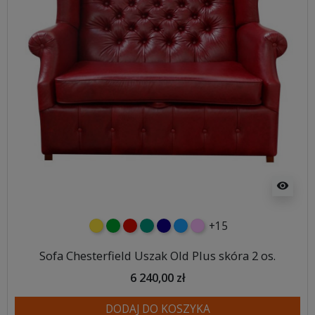
visibility
+15
żółty
zielony
czerwony
turkusowy
granatowy
niebieski
różowy
Sofa Chesterfield Uszak Old Plus skóra 2 os.
6 240,00 zł
DODAJ DO KOSZYKA