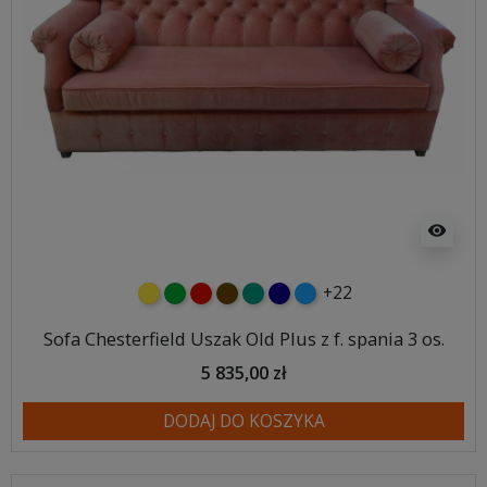
visibility
+22
żółty
zielony
czerwony
czekoladowy
turkusowy
granatowy
niebieski
Sofa Chesterfield Uszak Old Plus z f. spania 3 os.
5 835,00 zł
DODAJ DO KOSZYKA