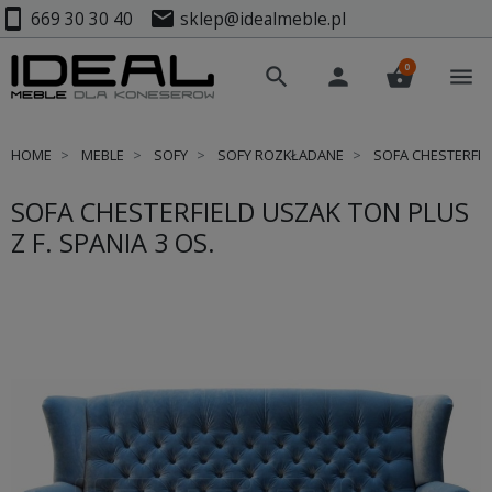
smartphone
mail
669 30 30 40
sklep@idealmeble.pl
0
search
person
shopping_basket
menu
HOME
MEBLE
SOFY
SOFY ROZKŁADANE
SOFA CHESTERFIEL
SOFA CHESTERFIELD USZAK TON PLUS
Z F. SPANIA 3 OS.