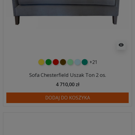
visibility
+21
żółty
zielony
czerwony
czekoladowy
miętowy
błękitny
turkusowy
Sofa Chesterfield Uszak Ton 2 os.
4 710,00 zł
DODAJ DO KOSZYKA