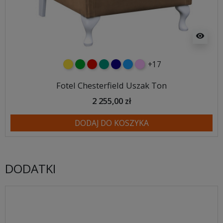
visibility
+17
żółty
zielony
czerwony
turkusowy
granatowy
niebieski
różowy
Fotel Chesterfield Uszak Ton
2 255,00 zł
DODAJ DO KOSZYKA
DODATKI