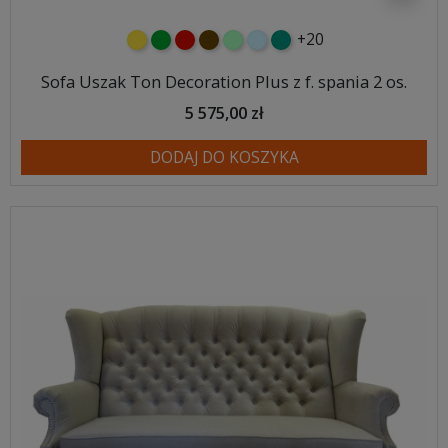
+20
żółty
zielony
czerwony
czekoladowy
miętowy
błękitny
turkusowy
Sofa Uszak Ton Decoration Plus z f. spania 2 os.
5 575,00 zł
DODAJ DO KOSZYKA