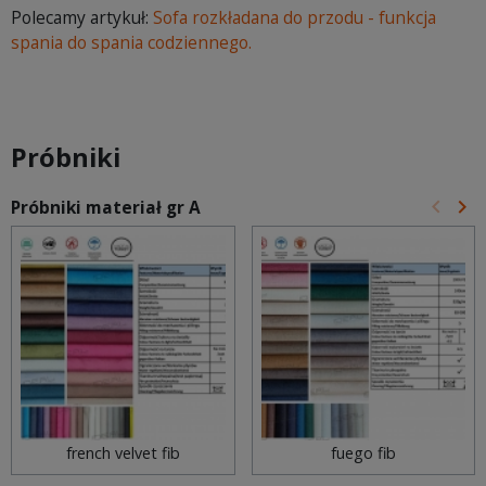
Polecamy artykuł:
Sofa rozkładana do przodu - funkcja
spania do spania codziennego.
Próbniki
keyboard_arrow_left
keyboard_arrow_right
Próbniki materiał gr A
Poprz
Na
french velvet fib
fuego fib