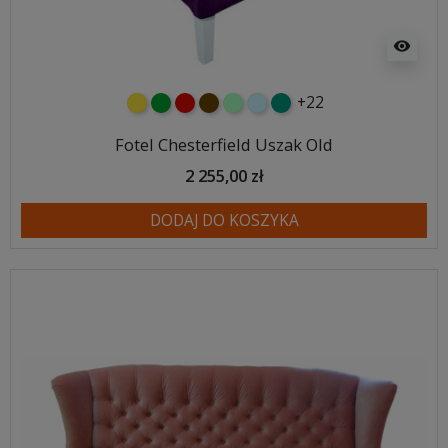
visibility
+22
żółty
zielony
czerwony
czekoladowy
miętowy
błękitny
turkusowy
Fotel Chesterfield Uszak Old
2 255,00 zł
DODAJ DO KOSZYKA