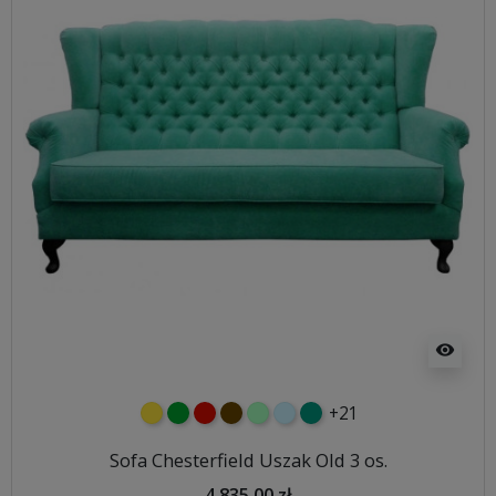
visibility
+21
żółty
zielony
czerwony
czekoladowy
miętowy
błękitny
turkusowy
Sofa Chesterfield Uszak Old 3 os.
4 835,00 zł