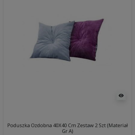
visibility
Poduszka Ozdobna 40X40 Cm Zestaw 2 Szt (Materiał
Gr A)