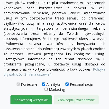
używa plików cookies. Są to pliki instalowane w urządzeniach
Sofa Chesterfield Uszak Ton Plus z f. spania eko-
końcowych osób korzystających z serwisu, w celu
skóra 3 os.
administrowania serwisem, poprawy jakości świadczonych
6 260,00 zł
usług w tym dostosowania treści serwisu do preferencji
użytkownika, utrzymania sesji użytkownika oraz dla celów
DODAJ DO KOSZYKA
statystycznych i targetowania behawioralnego reklamy
(dostosowania treści reklamy do Twoich indywidualnych
potrzeb). Informujemy, że istnieje możliwość określenia przez
użytkownika serwisu warunków przechowywania lub
uzyskiwania dostępu do informacji zawartych w plikach cookies
za pomocą ustawień przeglądarki lub konfiguracji usługi.
Szczegółowe informacje na ten temat dostępne są u
producenta przeglądarki, u dostawcy usługi dostępu do
Internetu oraz w Polityce prywatności plików cookies.
Polityka
prywatności.
Zmiana ustawień.
Konieczne
Analityka
Personalizacja
Marketing
Zaakceptuj wszystkie
Zaakceptuj zaznaczone