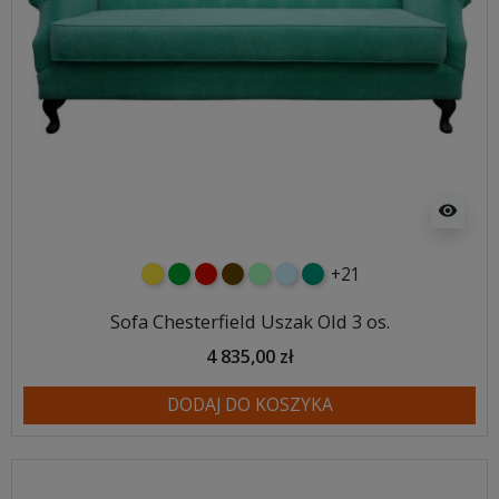
visibility
+21
żółty
zielony
czerwony
czekoladowy
miętowy
błękitny
turkusowy
Sofa Chesterfield Uszak Old 3 os.
4 835,00 zł
DODAJ DO KOSZYKA