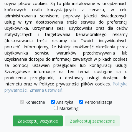
używa plików cookies. Są to pliki instalowane w urządzeniach
+24
żółty
zielony
czerwony
czekoladowy
miętowy
błękitny
turkusowy
końcowych osób korzystających z serwisu, w celu
administrowania serwisem, poprawy jakości świadczonych
Sofa Chesterfield Uszak Old Plus z f. spania 2 os.
usług w tym dostosowania treści serwisu do preferencji
5 710,00 zł
użytkownika, utrzymania sesji użytkownika oraz dla celów
statystycznych i targetowania behawioralnego reklamy
DODAJ DO KOSZYKA
(dostosowania treści reklamy do Twoich indywidualnych
potrzeb). Informujemy, że istnieje możliwość określenia przez
użytkownika serwisu warunków przechowywania lub
uzyskiwania dostępu do informacji zawartych w plikach cookies
za pomocą ustawień przeglądarki lub konfiguracji usługi.
Szczegółowe informacje na ten temat dostępne są u
producenta przeglądarki, u dostawcy usługi dostępu do
Internetu oraz w Polityce prywatności plików cookies.
Polityka
prywatności.
Zmiana ustawień.
Konieczne
Analityka
Personalizacja
Marketing
Zaakceptuj wszystkie
Zaakceptuj zaznaczone