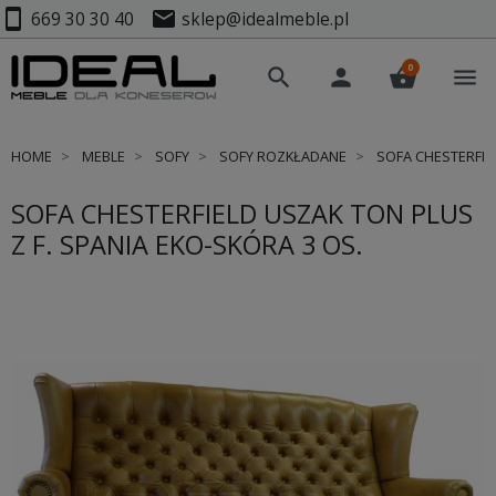
smartphone
mail
669 30 30 40
sklep@idealmeble.pl
0
search
person
shopping_basket
menu
HOME
MEBLE
SOFY
SOFY ROZKŁADANE
SOFA CHESTERFIEL
SOFA CHESTERFIELD USZAK TON PLUS
Z F. SPANIA EKO-SKÓRA 3 OS.