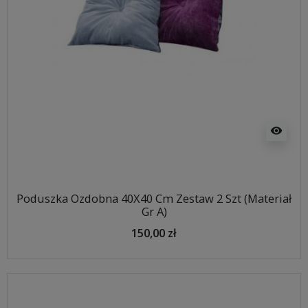
visibility
Poduszka Ozdobna 40X40 Cm Zestaw 2 Szt (Materiał
Gr A)
150,00 zł