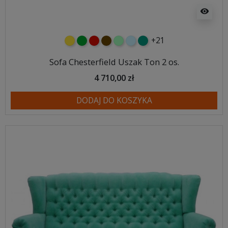
visibility
+21
żółty
zielony
czerwony
czekoladowy
miętowy
błękitny
turkusowy
Sofa Chesterfield Uszak Ton 2 os.
4 710,00 zł
DODAJ DO KOSZYKA