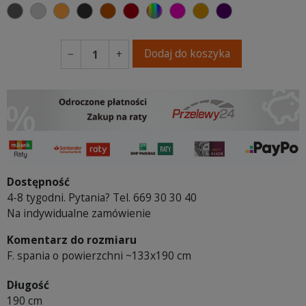
ciemno szary
jasnoszary
pomarańczowy
antracytowy
ceglasty
bordowy
wybór koloru
fuksja
koniakowy
fioletowy
Dodaj do koszyka
−
+
Dostępność
4-8 tygodni. Pytania? Tel. 669 30 30 40
Na indywidualne zamówienie
Komentarz do rozmiaru
F. spania o powierzchni ~133x190 cm
Długość
190 cm