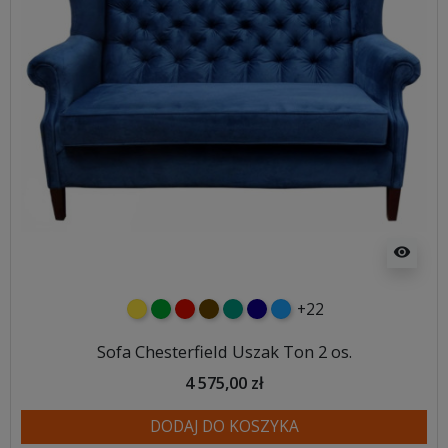
visibility
+22
żółty
zielony
czerwony
czekoladowy
turkusowy
granatowy
niebieski
Sofa Chesterfield Uszak Ton 2 os.
4 575,00 zł
DODAJ DO KOSZYKA