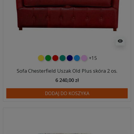
visibility
+15
żółty
zielony
czerwony
turkusowy
granatowy
niebieski
różowy
Sofa Chesterfield Uszak Old Plus skóra 2 os.
6 240,00 zł
DODAJ DO KOSZYKA