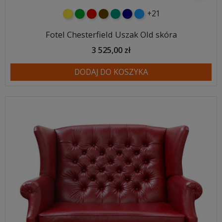
+21
żółty
zielony
czerwony
czekoladowy
turkusowy
granatowy
niebieski
Fotel Chesterfield Uszak Old skóra
3 525,00 zł
DODAJ DO KOSZYKA