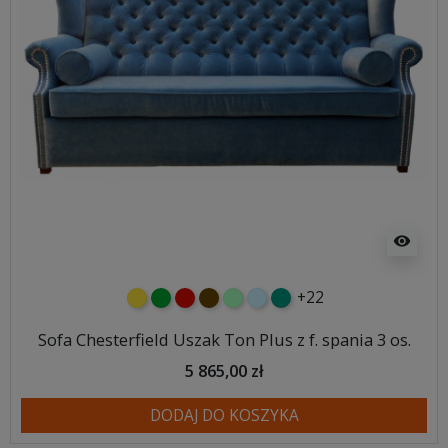
visibility
+22
żółty
zielony
czerwony
czekoladowy
miętowy
błękitny
turkusowy
Sofa Chesterfield Uszak Ton Plus z f. spania 3 os.
5 865,00 zł
DODAJ DO KOSZYKA