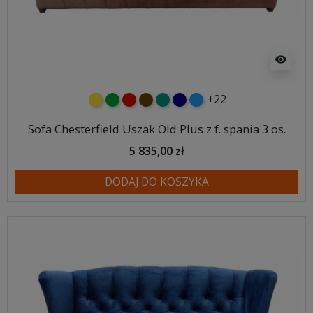
visibility
+22
żółty
zielony
czerwony
czekoladowy
turkusowy
granatowy
niebieski
Sofa Chesterfield Uszak Old Plus z f. spania 3 os.
5 835,00 zł
DODAJ DO KOSZYKA