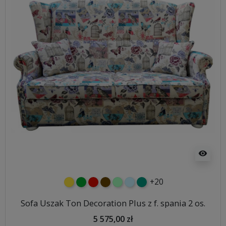
visibility
+20
żółty
zielony
czerwony
czekoladowy
miętowy
błękitny
turkusowy
Sofa Uszak Ton Decoration Plus z f. spania 2 os.
5 575,00 zł