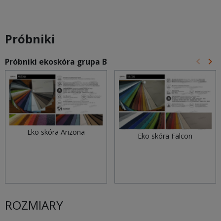
Próbniki
keyboard_arrow_left
keyboard_arrow_right
Próbniki ekoskóra grupa B
Poprz
Na
Eko skóra Arizona
Eko skóra Falcon
ROZMIARY