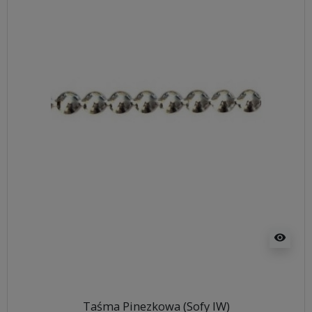
visibility
Taśma Pinezkowa (Sofy IW)