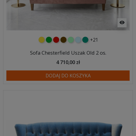
visibility
+21
żółty
zielony
czerwony
czekoladowy
miętowy
błękitny
turkusowy
Sofa Chesterfield Uszak Old 2 os.
4 710,00 zł
DODAJ DO KOSZYKA