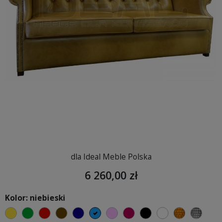
dla Ideal Meble Polska
6 260,00 zł
Kolor: niebieski
żółty
zielony
czerwony
czekoladowy
granatowy
niebieski
różowy
malinowy
czarny
biały
złoty
sreb