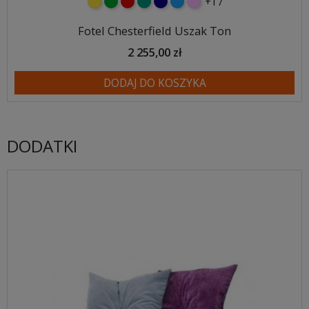
+17
żółty
zielony
czerwony
turkusowy
granatowy
niebieski
różowy
Fotel Chesterfield Uszak Ton
2 255,00 zł
DODAJ DO KOSZYKA
DODATKI