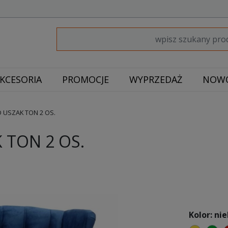
KCESORIA
PROMOCJE
WYPRZEDAŻ
NOWO
 USZAK TON 2 OS.
 TON 2 OS.
Kolor: nie