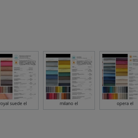
royal suede el
milano el
opera el