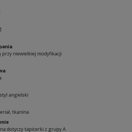
ć
ć
pania
 przy niewielkiej modyfikacji
owa
a
styl angielski
eriał, tkanina
enie
a dotyczy tapicerki z grupy A