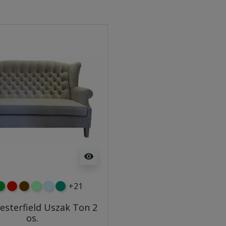
visibility
+21
y
ielony
czerwony
czekoladowy
miętowy
błękitny
turkusowy
esterfield Uszak Ton 2
os.