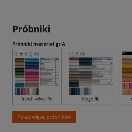
Próbniki
Próbniki materiał gr A
french velvet fib
fuego fib
Pokaż więcej próbników