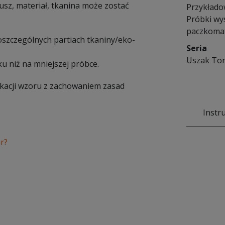
sz, materiał, tkanina może zostać
Przykłado
Próbki wy
paczkomat
poszczególnych partiach tkaniny/eko-
Seria
Uszak To
u niż na mniejszej próbce.
ikacji wzoru z zachowaniem zasad
Instr
r?