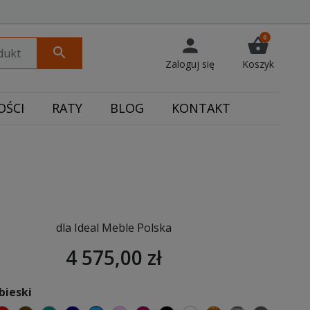
0
person
shopping_basket
search
Zaloguj się
Koszyk
ŚCI
RATY
BLOG
KONTAKT
dla Ideal Meble Polska
4 575,00 zł
bieski