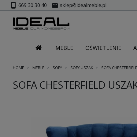
smartphone
mail
669 30 30 40
sklep@idealmeble.pl
MEBLE
OŚWIETLENIE
A
HOME
MEBLE
SOFY
SOFY USZAK
SOFA CHESTERFIELD
SOFA CHESTERFIELD USZAK