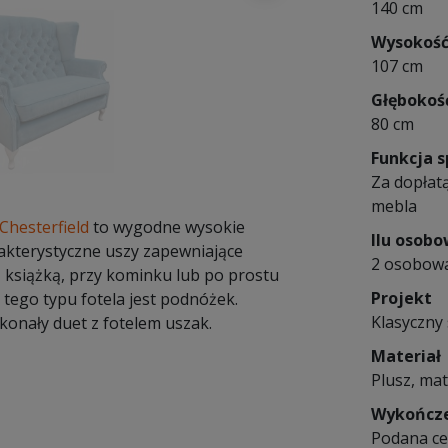
140 cm
Wysokoś
107 cm
Głębokoś
80 cm
Funkcja s
Za dopłatą
mebla
 Chesterfield
to wygodne wysokie
Ilu osob
akterystyczne uszy zapewniające
2 osobow
z książką, przy kominku lub po prostu
Projekt
tego typu fotela jest podnóżek.
Klasyczny 
konały duet z fotelem uszak.
Materiał
Plusz, mat
Wykończ
Podana cen