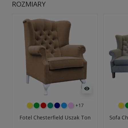
ROZMIARY
visibility
+17
żółty
zielony
czerwony
turkusowy
granatowy
niebieski
różowy
żółt
z
Fotel Chesterfield Uszak Ton
Sofa Ch