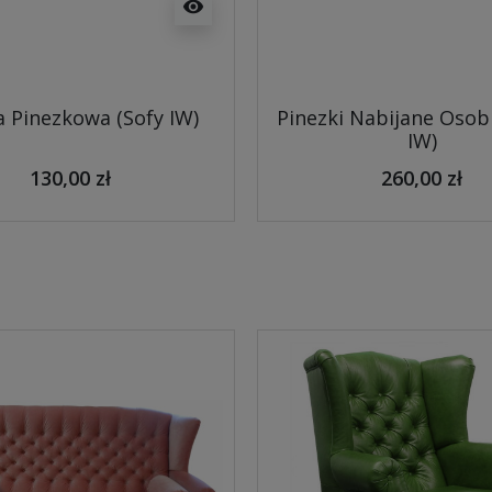
visibility
 Pinezkowa (Sofy IW)
Pinezki Nabijane Osob
IW)
130,00 zł
260,00 zł