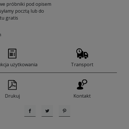
we próbniki pod opisem
syłamy pocztą lub do
u gratis
n
ukcja użytkowania
Transport
Drukuj
Kontakt
Udostępnij
Tweetuj
Pinterest