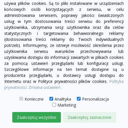
używa plików cookies. Są to pliki instalowane w urządzeniach
końcowych osób korzystających z serwisu, w celu
administrowania serwisem, poprawy jakości świadczonych
usług w tym dostosowania treści serwisu do preferencji
użytkownika, utrzymania sesji użytkownika oraz dla celów
visibility
statystycznych i targetowania behawioralnego reklamy
(dostosowania treści reklamy do Twoich indywidualnych
potrzeb). Informujemy, że istnieje możliwość określenia przez
+21
żółty
zielony
czerwony
czekoladowy
miętowy
błękitny
turkusowy
użytkownika serwisu warunków przechowywania lub
uzyskiwania dostępu do informacji zawartych w plikach cookies
Sofa Chesterfield Uszak Old 2 os.
za pomocą ustawień przeglądarki lub konfiguracji usługi.
4 710,00 zł
Szczegółowe informacje na ten temat dostępne są u
producenta przeglądarki, u dostawcy usługi dostępu do
DODAJ DO KOSZYKA
Internetu oraz w Polityce prywatności plików cookies.
Polityka
prywatności.
Zmiana ustawień.
Konieczne
Analityka
Personalizacja
Marketing
Zaakceptuj wszystkie
Zaakceptuj zaznaczone