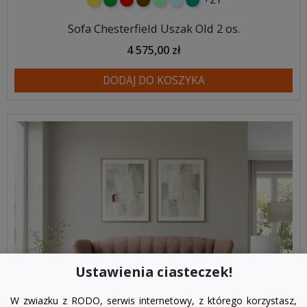
żółty
zielony
czerwony
czekoladowy
miętowy
błękitny
turkusowy
Sofa Chesterfield Uszak Old 2 os.
4 575,00 zł
DODAJ DO KOSZYKA
Ustawienia ciasteczek!
W zwiazku z RODO, serwis internetowy, z którego korzystasz,