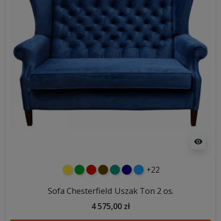
visibility
+22
żółty
zielony
czerwony
czekoladowy
turkusowy
granatowy
niebieski
Sofa Chesterfield Uszak Ton 2 os.
4 575,00 zł