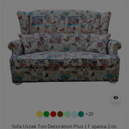
visibility
+20
żółty
zielony
czerwony
czekoladowy
miętowy
błękitny
turkusowy
Sofa Uszak Ton Decoration Plus z f. spania 2 os.