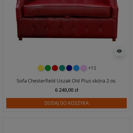
visibility
+15
żółty
zielony
czerwony
turkusowy
granatowy
niebieski
różowy
Sofa Chesterfield Uszak Old Plus skóra 2 os.
6 240,00 zł
DODAJ DO KOSZYKA