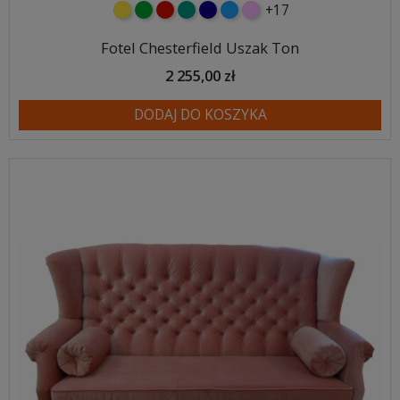
+17
żółty
zielony
czerwony
turkusowy
granatowy
niebieski
różowy
Fotel Chesterfield Uszak Ton
2 255,00 zł
DODAJ DO KOSZYKA