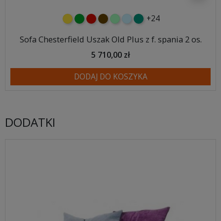
+24
żółty
zielony
czerwony
czekoladowy
miętowy
błękitny
turkusowy
Sofa Chesterfield Uszak Old Plus z f. spania 2 os.
5 710,00 zł
DODAJ DO KOSZYKA
DODATKI