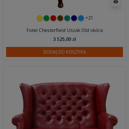
visibility
+21
żółty
zielony
czerwony
czekoladowy
turkusowy
granatowy
niebieski
Fotel Chesterfield Uszak Old skóra
3 525,00 zł
DODAJ DO KOSZYKA