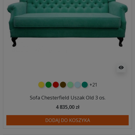
visibility
+21
żółty
zielony
czerwony
czekoladowy
miętowy
błękitny
turkusowy
Sofa Chesterfield Uszak Old 3 os.
4 835,00 zł
DODAJ DO KOSZYKA