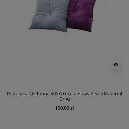
visibility
Poduszka Ozdobna 40X40 Cm Zestaw 2 Szt (Materiał
Gr A)
150,00 zł