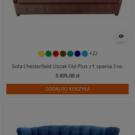
visibility
+22
żółty
zielony
czerwony
czekoladowy
turkusowy
granatowy
niebieski
Sofa Chesterfield Uszak Old Plus z f. spania 3 os.
5 835,00 zł
DODAJ DO KOSZYKA