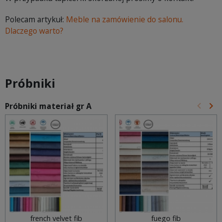
Polecam artykuł:
Meble na zamówienie do salonu.
Dlaczego warto?
Próbniki
keyboard_arrow_left
keyboard_arrow_right
Próbniki materiał gr A
Poprz
Na
french velvet fib
fuego fib