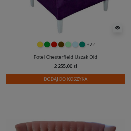
visibility
+22
żółty
zielony
czerwony
czekoladowy
miętowy
błękitny
turkusowy
Fotel Chesterfield Uszak Old
2 255,00 zł
DODAJ DO KOSZYKA