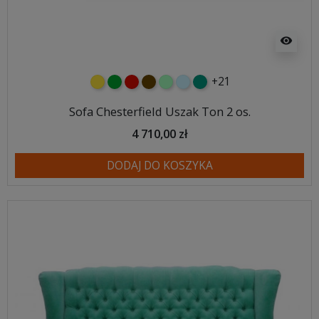
visibility
+21
żółty
zielony
czerwony
czekoladowy
miętowy
błękitny
turkusowy
Sofa Chesterfield Uszak Ton 2 os.
4 710,00 zł
DODAJ DO KOSZYKA