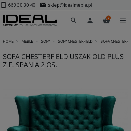
smartphone
mail
669 30 30 40
sklep@idealmeble.pl
0
search
person
shopping_basket
menu
HOME
MEBLE
SOFY
SOFY CHESTERFIELD
SOFA CHESTERFIEL
SOFA CHESTERFIELD USZAK OLD PLUS
Z F. SPANIA 2 OS.