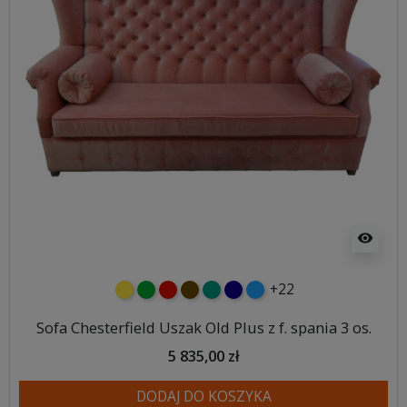
visibility
+22
żółty
zielony
czerwony
czekoladowy
turkusowy
granatowy
niebieski
Sofa Chesterfield Uszak Old Plus z f. spania 3 os.
5 835,00 zł
DODAJ DO KOSZYKA