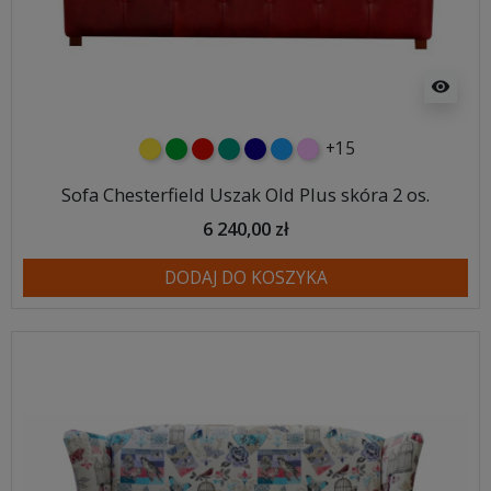
visibility
+15
żółty
zielony
czerwony
turkusowy
granatowy
niebieski
różowy
Sofa Chesterfield Uszak Old Plus skóra 2 os.
6 240,00 zł
DODAJ DO KOSZYKA