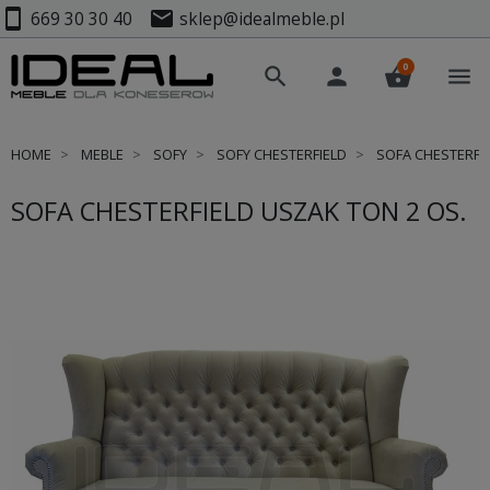
smartphone
mail
669 30 30 40
sklep@idealmeble.pl
0
search
person
shopping_basket
menu
HOME
MEBLE
SOFY
SOFY CHESTERFIELD
SOFA CHESTERFIE
SOFA CHESTERFIELD USZAK TON 2 OS.