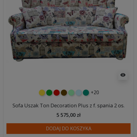
visibility
+20
żółty
zielony
czerwony
czekoladowy
miętowy
błękitny
turkusowy
Sofa Uszak Ton Decoration Plus z f. spania 2 os.
5 575,00 zł
DODAJ DO KOSZYKA