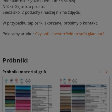
Podłokietnik: z guziczkiem lub z szatozą.
Nóżki: Gięte lub proste.
Siedzisko: 2 poduchy (inaczej niż na zdjęciu)
W przypadku tapicerki skórzanej prosimy o kontakt.
Polecamy artykuł:
Czy sofa chesterfield to sofa glamour?
Próbniki
keyboard_arrow_left
keyboard_arrow_right
Próbniki materiał gr A
Poprz
Na