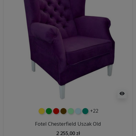
visibility
+22
żółty
zielony
czerwony
czekoladowy
miętowy
błękitny
turkusowy
Fotel Chesterfield Uszak Old
2 255,00 zł