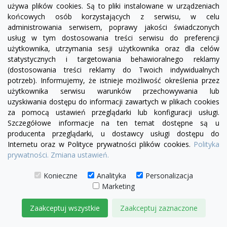
używa plików cookies. Są to pliki instalowane w urządzeniach
końcowych osób korzystających z serwisu, w celu
administrowania serwisem, poprawy jakości świadczonych
usług w tym dostosowania treści serwisu do preferencji
użytkownika, utrzymania sesji użytkownika oraz dla celów
statystycznych i targetowania behawioralnego reklamy
(dostosowania treści reklamy do Twoich indywidualnych
potrzeb). Informujemy, że istnieje możliwość określenia przez
użytkownika serwisu warunków przechowywania lub
uzyskiwania dostępu do informacji zawartych w plikach cookies
za pomocą ustawień przeglądarki lub konfiguracji usługi.
Szczegółowe informacje na ten temat dostępne są u
producenta przeglądarki, u dostawcy usługi dostępu do
Internetu oraz w Polityce prywatności plików cookies.
Polityka
prywatności.
Zmiana ustawień.
Konieczne
Analityka
Personalizacja
Marketing
visibility
Zaakceptuj wszystkie
Zaakceptuj zaznaczone
+24
żółty
zielony
czerwony
czekoladowy
miętowy
błękitny
turkusowy