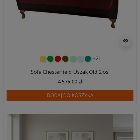
visibility
+21
żółty
zielony
czerwony
czekoladowy
miętowy
błękitny
turkusowy
Sofa Chesterfield Uszak Old 2 os.
4 575,00 zł
DODAJ DO KOSZYKA