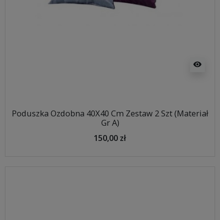
visibility
Poduszka Ozdobna 40X40 Cm Zestaw 2 Szt (Materiał
Gr A)
150,00 zł