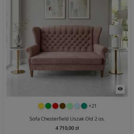
visibility
+21
żółty
zielony
czerwony
czekoladowy
miętowy
błękitny
turkusowy
Sofa Chesterfield Uszak Old 2 os.
4 710,00 zł