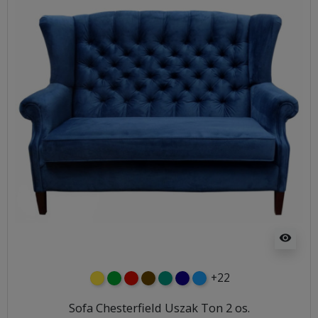
visibility
+22
żółty
zielony
czerwony
czekoladowy
turkusowy
granatowy
niebieski
Sofa Chesterfield Uszak Ton 2 os.