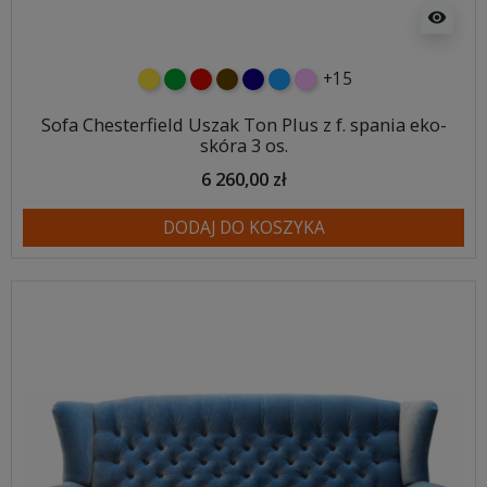
visibility
+15
żółty
zielony
czerwony
czekoladowy
granatowy
niebieski
różowy
Sofa Chesterfield Uszak Ton Plus z f. spania eko-
skóra 3 os.
6 260,00 zł
DODAJ DO KOSZYKA