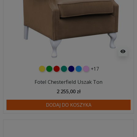
visibility
+17
żółty
zielony
czerwony
turkusowy
granatowy
niebieski
różowy
Fotel Chesterfield Uszak Ton
2 255,00 zł
DODAJ DO KOSZYKA