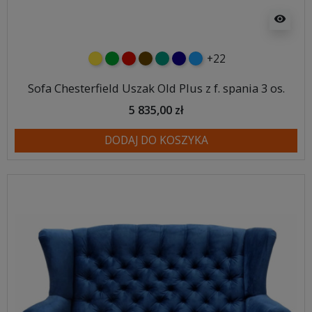
visibility
+22
żółty
zielony
czerwony
czekoladowy
turkusowy
granatowy
niebieski
Sofa Chesterfield Uszak Old Plus z f. spania 3 os.
5 835,00 zł
DODAJ DO KOSZYKA