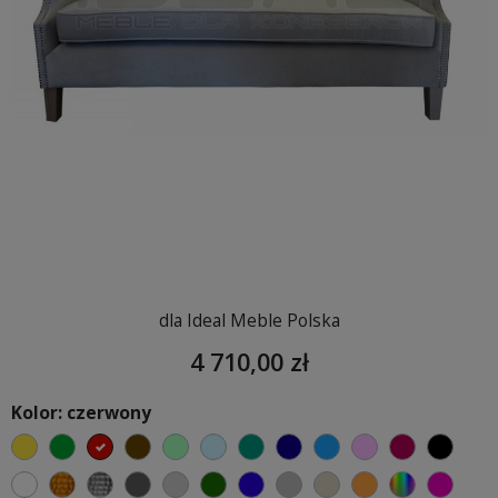
dla Ideal Meble Polska
4 710,00 zł
Kolor: czerwony
żółty
zielony
czerwony
czekoladowy
miętowy
błękitny
turkusowy
granatowy
niebieski
różowy
malinowy
czarn
biały
złoty
srebrny
ciemno szary
jasnoszary
butelkowa zieleń
ciemno niebieski
szary
beżowy
pomarańczow
wybór kol
fuksj