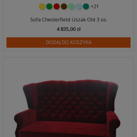
+21
żółty
zielony
czerwony
czekoladowy
miętowy
błękitny
turkusowy
Sofa Chesterfield Uszak Old 3 os.
4 835,00 zł
DODAJ DO KOSZYKA