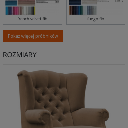
french velvet fib
fuego fib
Pokaż więcej próbników
ROZMIARY