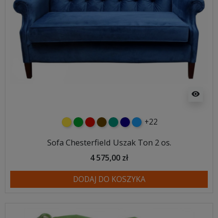
visibility
+22
żółty
zielony
czerwony
czekoladowy
turkusowy
granatowy
niebieski
Sofa Chesterfield Uszak Ton 2 os.
4 575,00 zł
DODAJ DO KOSZYKA