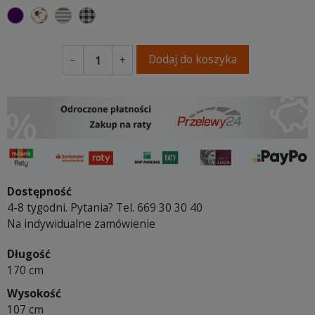
fioletowy
Kwiatowy
Paski
Kratka
Dodaj do koszyka
−
+
Dostępność
4-8 tygodni. Pytania? Tel. 669 30 30 40
Na indywidualne zamówienie
Długość
170 cm
Wysokość
107 cm