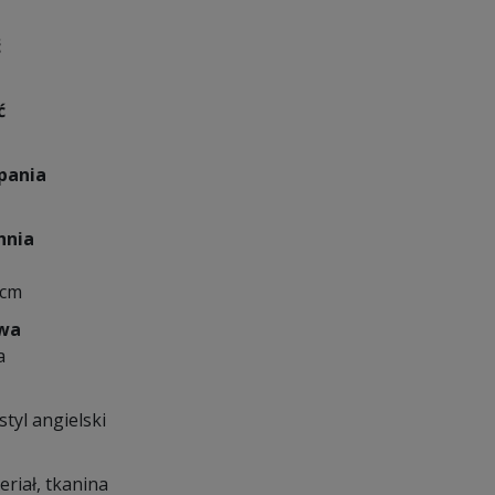
ć
ć
pania
hnia
 cm
owa
a
styl angielski
eriał, tkanina