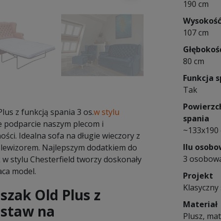
190 cm
Wysokoś
107 cm
Głębokoś
80 cm
Funkcja s
Tak
Powierzc
lus z funkcją spania 3 os.
w stylu
spania
e podparcie naszym plecom i
~133x190
ści. Idealna sofa na długie wieczory z
Ilu osob
telewizorem. Najlepszym dodatkiem do
3 osobow
 w stylu Chesterfield tworzy doskonały
aca model.
Projekt
Klasyczny 
szak Old Plus z
Materiał
ostaw na
Plusz, mat