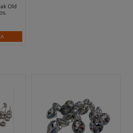
zak Old
os.
KA