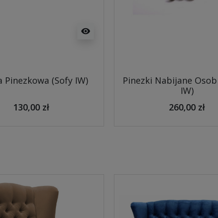
visibility
 Pinezkowa (Sofy IW)
Pinezki Nabijane Osob
IW)
130,00 zł
260,00 zł