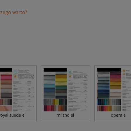
czego warto?
royal suede el
milano el
opera el