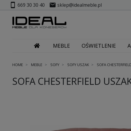
smartphone
mail
669 30 30 40
sklep@idealmeble.pl
MEBLE
OŚWIETLENIE
A
HOME
MEBLE
SOFY
SOFY USZAK
SOFA CHESTERFIELD 
SOFA CHESTERFIELD USZAK 