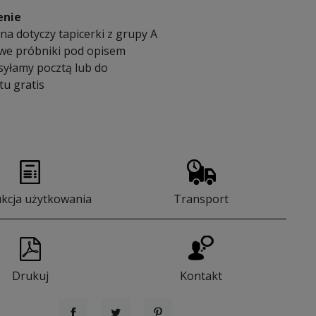
enie
a dotyczy tapicerki z grupy A
we próbniki pod opisem
syłamy pocztą lub do
u gratis
ukcja użytkowania
Transport
Drukuj
Kontakt