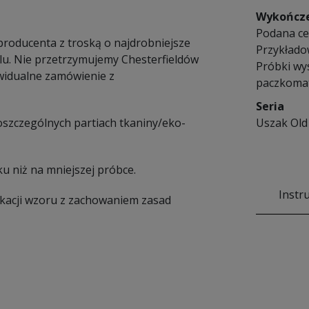
Wykończ
Podana cen
 producenta z troską o najdrobniejsze
Przykłado
lu. Nie przetrzymujemy Chesterfieldów
Próbki wy
widualne zamówienie z
paczkomat
Seria
poszczególnych partiach tkaniny/eko-
Uszak Old
u niż na mniejszej próbce.
Instr
ikacji wzoru z zachowaniem zasad