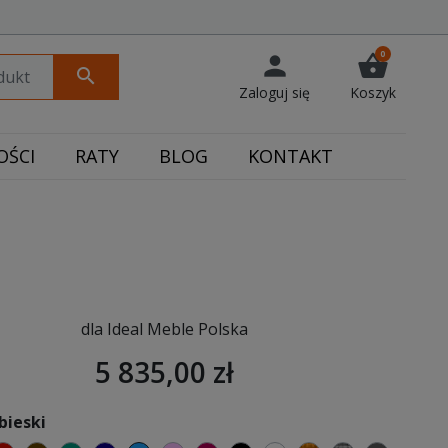
0
person
shopping_basket
search
Zaloguj się
Koszyk
ŚCI
RATY
BLOG
KONTAKT
dla Ideal Meble Polska
5 835,00 zł
bieski