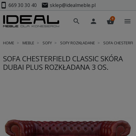
smartphone
mail
669 30 30 40
sklep@idealmeble.pl
0
search
person
shopping_basket
menu
HOME
MEBLE
SOFY
SOFY ROZKŁADANE
SOFA CHESTERFIE
SOFA CHESTERFIELD CLASSIC SKÓRA
DUBAI PLUS ROZKŁADANA 3 OS.