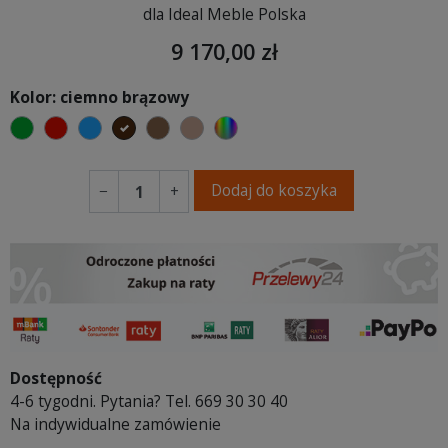
dla Ideal Meble Polska
9 170,00 zł
Kolor: ciemno brązowy
zielony
czerwony
niebieski
ciemno brązowy
brązowy
jasnobrązowy
wybór koloru
Dodaj do koszyka
−
+
Dostępność
4-6 tygodni. Pytania? Tel. 669 30 30 40
Na indywidualne zamówienie