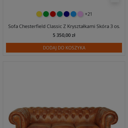
+21
żółty
zielony
czerwony
turkusowy
granatowy
niebieski
różowy
Sofa Chesterfield Classic Z Kryształkami Skóra 3 os.
5 350,00 zł
DODAJ DO KOSZYKA