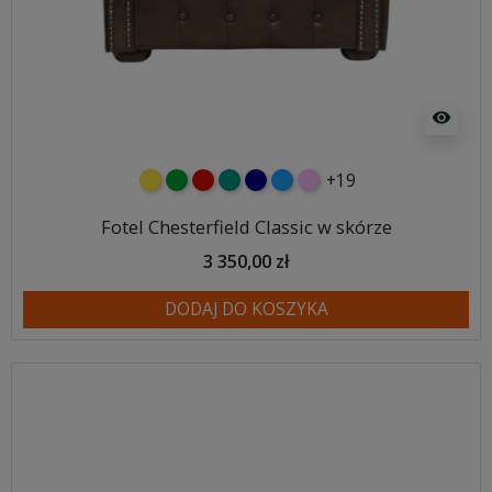
visibility
+19
żółty
zielony
czerwony
turkusowy
granatowy
niebieski
różowy
Fotel Chesterfield Classic w skórze
3 350,00 zł
DODAJ DO KOSZYKA