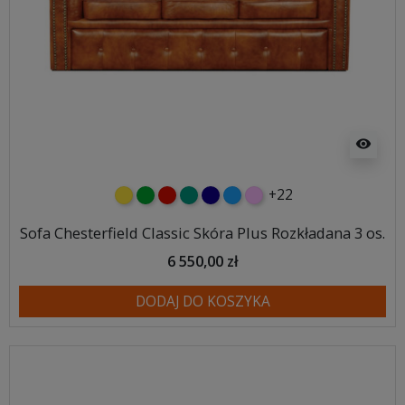
visibility
+22
żółty
zielony
czerwony
turkusowy
granatowy
niebieski
różowy
Sofa Chesterfield Classic Skóra Plus Rozkładana 3 os.
6 550,00 zł
DODAJ DO KOSZYKA