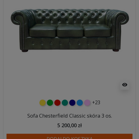
visibility
+23
żółty
zielony
czerwony
turkusowy
granatowy
niebieski
różowy
Sofa Chesterfield Classic skóra 3 os.
5 200,00 zł
DODAJ DO KOSZYKA