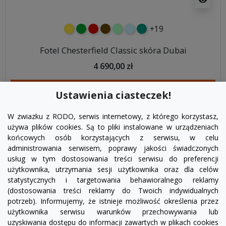
+19
żółty
zielony
czerwony
czekoladowy
miętowy
błękitny
turkusowy
Fotel Chesterfield Classic skóra Dubai
4 690,00 zł
DODAJ DO KOSZYKA
Ustawienia ciasteczek!
W zwiazku z RODO, serwis internetowy, z którego korzystasz,
używa plików cookies. Są to pliki instalowane w urządzeniach
końcowych osób korzystających z serwisu, w celu
administrowania serwisem, poprawy jakości świadczonych
usług w tym dostosowania treści serwisu do preferencji
użytkownika, utrzymania sesji użytkownika oraz dla celów
statystycznych i targetowania behawioralnego reklamy
(dostosowania treści reklamy do Twoich indywidualnych
potrzeb). Informujemy, że istnieje możliwość określenia przez
Facebook
YouTube
Pinterest
Inst
użytkownika serwisu warunków przechowywania lub
uzyskiwania dostępu do informacji zawartych w plikach cookies