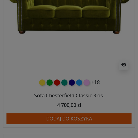
visibility
+18
żółty
zielony
czerwony
turkusowy
granatowy
niebieski
różowy
Sofa Chesterfield Classic 3 os.
4 700,00 zł
DODAJ DO KOSZYKA