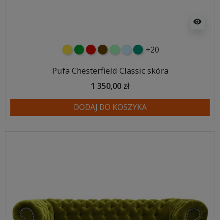
visibility
+20
żółty
zielony
czerwony
czekoladowy
miętowy
błękitny
turkusowy
Pufa Chesterfield Classic skóra
1 350,00 zł
DODAJ DO KOSZYKA