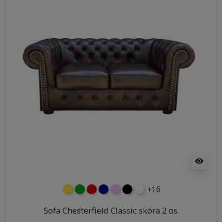
visibility
+16
żółty
zielony
czerwony
granatowy
różowy
czarny
biały
Sofa Chesterfield Classic skóra 2 os.