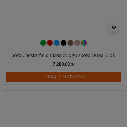
visibility
zielony
czerwony
niebieski
czarny
brązowy
jasnobrązowy
wybór koloru
Sofa Chesterfield Classic Logo skóra Dubai 3 os.
7 280,00 zł
DODAJ DO KOSZYKA