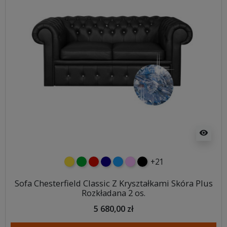
visibility
+21
żółty
zielony
czerwony
granatowy
niebieski
różowy
czarny
Sofa Chesterfield Classic Z Kryształkami Skóra Plus
Rozkładana 2 os.
5 680,00 zł