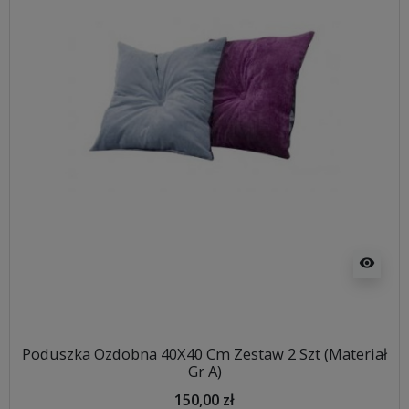
visibility
Poduszka Ozdobna 40X40 Cm Zestaw 2 Szt (Materiał
Gr A)
150,00 zł