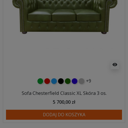
visibility
+9
zielony
czerwony
niebieski
czarny
butelkowa zieleń
ciemno niebieski
szary
Sofa Chesterfield Classic XL Skóra 3 os.
5 700,00 zł
DODAJ DO KOSZYKA