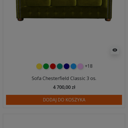
visibility
+18
żółty
zielony
czerwony
turkusowy
granatowy
niebieski
różowy
Sofa Chesterfield Classic 3 os.
4 700,00 zł
DODAJ DO KOSZYKA