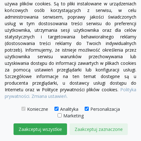
+23
żółty
zielony
czerwony
błękitny
turkusowy
granatowy
niebieski
używa plików cookies. Są to pliki instalowane w urządzeniach
końcowych osób korzystających z serwisu, w celu
Fotel Chesterfield Classic
administrowania serwisem, poprawy jakości świadczonych
3 050,00 zł
usług w tym dostosowania treści serwisu do preferencji
użytkownika, utrzymania sesji użytkownika oraz dla celów
statystycznych i targetowania behawioralnego reklamy
DODAJ DO KOSZYKA
(dostosowania treści reklamy do Twoich indywidualnych
potrzeb). Informujemy, że istnieje możliwość określenia przez
użytkownika serwisu warunków przechowywania lub
uzyskiwania dostępu do informacji zawartych w plikach cookies
za pomocą ustawień przeglądarki lub konfiguracji usługi.
Szczegółowe informacje na ten temat dostępne są u
producenta przeglądarki, u dostawcy usługi dostępu do
Internetu oraz w Polityce prywatności plików cookies.
Polityka
prywatności.
Zmiana ustawień.
Konieczne
Analityka
Personalizacja
Marketing
Zaakceptuj wszystkie
Zaakceptuj zaznaczone