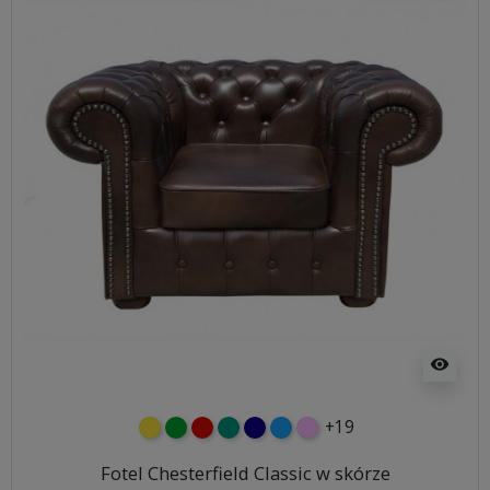
visibility
+19
żółty
zielony
czerwony
turkusowy
granatowy
niebieski
różowy
Fotel Chesterfield Classic w skórze