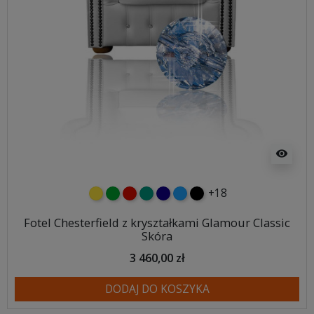
visibility
+18
żółty
zielony
czerwony
turkusowy
granatowy
niebieski
czarny
Fotel Chesterfield z kryształkami Glamour Classic
Skóra
3 460,00 zł
DODAJ DO KOSZYKA