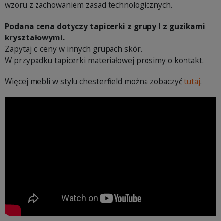
wzoru z zachowaniem zasad technologicznych.
Podana cena dotyczy tapicerki z grupy I z guzikami
kryształowymi.
Zapytaj o ceny w innych grupach skór.
W przypadku tapicerki materiałowej prosimy o kontakt.
Więcej mebli w stylu chesterfield można zobaczyć
tutaj
.