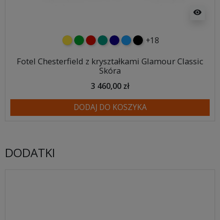
visibility
+18
żółty
zielony
czerwony
turkusowy
granatowy
niebieski
czarny
Fotel Chesterfield z kryształkami Glamour Classic
Skóra
3 460,00 zł
DODAJ DO KOSZYKA
DODATKI