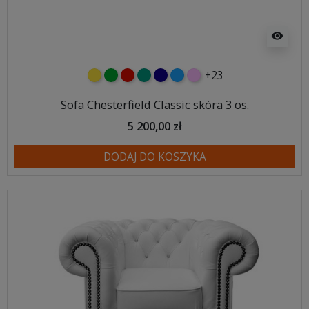
visibility
+23
żółty
zielony
czerwony
turkusowy
granatowy
niebieski
różowy
Sofa Chesterfield Classic skóra 3 os.
5 200,00 zł
DODAJ DO KOSZYKA