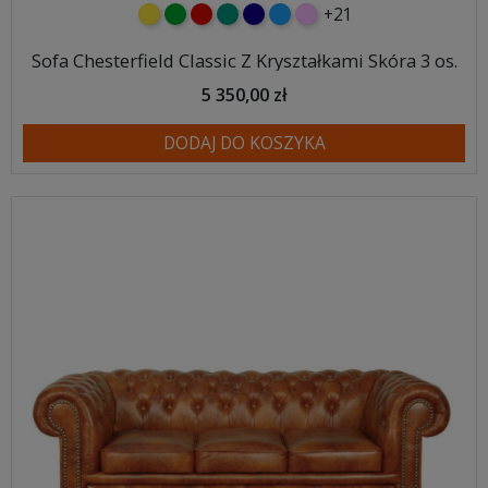
+21
żółty
zielony
czerwony
turkusowy
granatowy
niebieski
różowy
Sofa Chesterfield Classic Z Kryształkami Skóra 3 os.
5 350,00 zł
DODAJ DO KOSZYKA