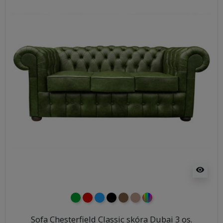
visibility
zielony
czerwony
niebieski
czarny
brązowy
jasnobrązowy
wybór koloru
Sofa Chesterfield Classic skóra Dubai 3 os.