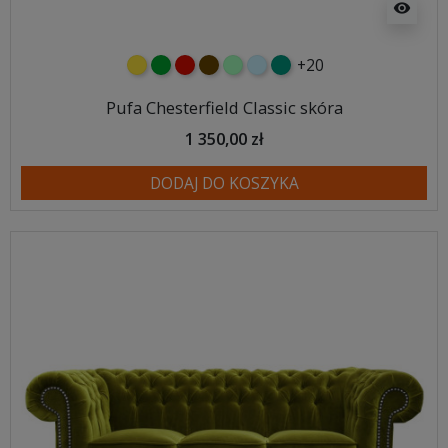
visibility
+20
żółty
zielony
czerwony
czekoladowy
miętowy
błękitny
turkusowy
Pufa Chesterfield Classic skóra
1 350,00 zł
DODAJ DO KOSZYKA