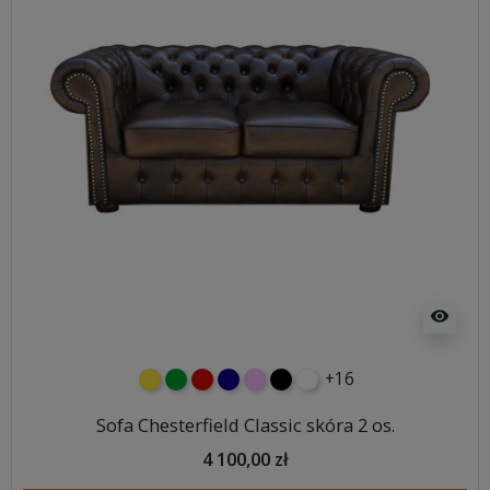
visibility
+16
żółty
zielony
czerwony
granatowy
różowy
czarny
biały
Sofa Chesterfield Classic skóra 2 os.
4 100,00 zł