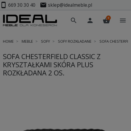
smartphone
mail
669 30 30 40
sklep@idealmeble.pl
0
search
person
shopping_basket
menu
HOME
MEBLE
SOFY
SOFY ROZKŁADANE
SOFA CHESTERFIE
SOFA CHESTERFIELD CLASSIC Z
KRYSZTAŁKAMI SKÓRA PLUS
ROZKŁADANA 2 OS.