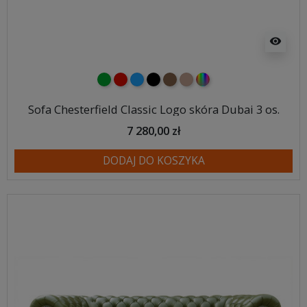
visibility
zielony
czerwony
niebieski
czarny
brązowy
jasnobrązowy
wybór koloru
Sofa Chesterfield Classic Logo skóra Dubai 3 os.
7 280,00 zł
DODAJ DO KOSZYKA