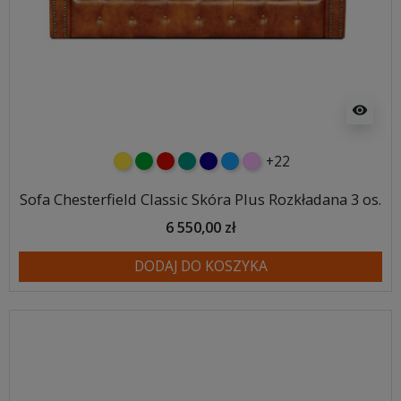
visibility
+22
żółty
zielony
czerwony
turkusowy
granatowy
niebieski
różowy
Sofa Chesterfield Classic Skóra Plus Rozkładana 3 os.
6 550,00 zł
DODAJ DO KOSZYKA