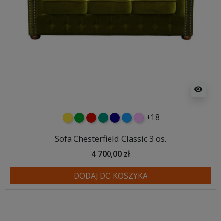
visibility
+18
żółty
zielony
czerwony
turkusowy
granatowy
niebieski
różowy
Sofa Chesterfield Classic 3 os.
4 700,00 zł
DODAJ DO KOSZYKA