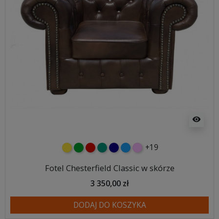
visibility
+19
żółty
zielony
czerwony
turkusowy
granatowy
niebieski
różowy
Fotel Chesterfield Classic w skórze
3 350,00 zł
DODAJ DO KOSZYKA