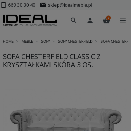
smartphone
mail
669 30 30 40
sklep@idealmeble.pl
0
search
person
shopping_basket
menu
HOME
MEBLE
SOFY
SOFY CHESTERFIELD
SOFA CHESTERFIE
SOFA CHESTERFIELD CLASSIC Z
KRYSZTAŁKAMI SKÓRA 3 OS.