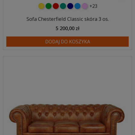
+23
żółty
zielony
czerwony
turkusowy
granatowy
niebieski
różowy
Sofa Chesterfield Classic skóra 3 os.
5 200,00 zł
DODAJ DO KOSZYKA