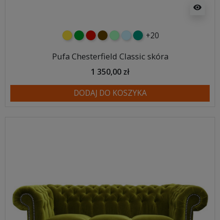
visibility
+20
żółty
zielony
czerwony
czekoladowy
miętowy
błękitny
turkusowy
Pufa Chesterfield Classic skóra
1 350,00 zł
DODAJ DO KOSZYKA