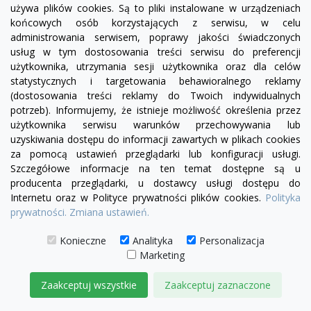
używa plików cookies. Są to pliki instalowane w urządzeniach
końcowych osób korzystających z serwisu, w celu
administrowania serwisem, poprawy jakości świadczonych
usług w tym dostosowania treści serwisu do preferencji
użytkownika, utrzymania sesji użytkownika oraz dla celów
statystycznych i targetowania behawioralnego reklamy
visibility
(dostosowania treści reklamy do Twoich indywidualnych
potrzeb). Informujemy, że istnieje możliwość określenia przez
zielony
czerwony
niebieski
ciemno brązowy
brązowy
jasnobrązowy
wybór koloru
użytkownika serwisu warunków przechowywania lub
uzyskiwania dostępu do informacji zawartych w plikach cookies
Sofa Chesterfield Classic Skóra Dubai Plus
za pomocą ustawień przeglądarki lub konfiguracji usługi.
Rozkładana 3 os.
Szczegółowe informacje na ten temat dostępne są u
producenta przeglądarki, u dostawcy usługi dostępu do
9 170,00 zł
Internetu oraz w Polityce prywatności plików cookies.
Polityka
prywatności.
Zmiana ustawień.
DODAJ DO KOSZYKA
Konieczne
Analityka
Personalizacja
Marketing
Zaakceptuj wszystkie
Zaakceptuj zaznaczone