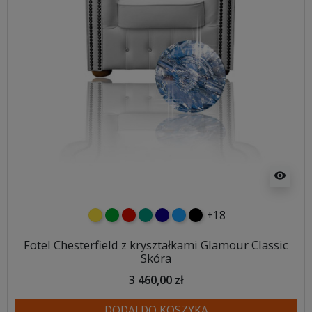
visibility
+18
żółty
zielony
czerwony
turkusowy
granatowy
niebieski
czarny
Fotel Chesterfield z kryształkami Glamour Classic
Skóra
3 460,00 zł
DODAJ DO KOSZYKA