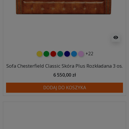
visibility
+22
żółty
zielony
czerwony
turkusowy
granatowy
niebieski
różowy
Sofa Chesterfield Classic Skóra Plus Rozkładana 3 os.
6 550,00 zł
DODAJ DO KOSZYKA