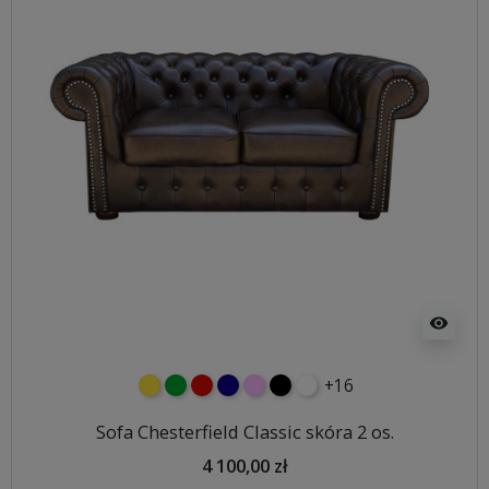
visibility
+16
żółty
zielony
czerwony
granatowy
różowy
czarny
biały
Sofa Chesterfield Classic skóra 2 os.
4 100,00 zł