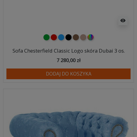
visibility
zielony
czerwony
niebieski
czarny
brązowy
jasnobrązowy
wybór koloru
Sofa Chesterfield Classic Logo skóra Dubai 3 os.
7 280,00 zł
DODAJ DO KOSZYKA