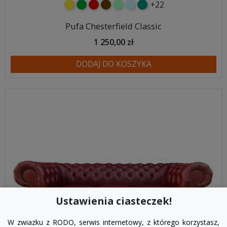
+22
żółty
zielony
czerwony
czekoladowy
miętowy
błękitny
turkusowy
Pufa Chesterfield Classic
1 250,00 zł
DODAJ DO KOSZYKA
Ustawienia ciasteczek!
W zwiazku z RODO, serwis internetowy, z którego korzystasz,