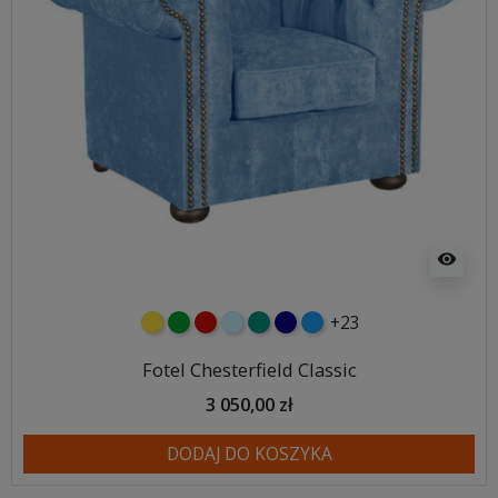
visibility
+23
żółty
zielony
czerwony
błękitny
turkusowy
granatowy
niebieski
Fotel Chesterfield Classic
3 050,00 zł
DODAJ DO KOSZYKA