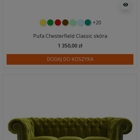
visibility
+20
żółty
zielony
czerwony
czekoladowy
miętowy
błękitny
turkusowy
Pufa Chesterfield Classic skóra
1 350,00 zł
DODAJ DO KOSZYKA