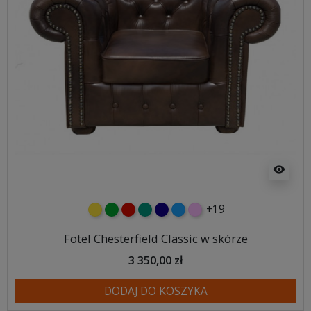
visibility
+19
żółty
zielony
czerwony
turkusowy
granatowy
niebieski
różowy
Fotel Chesterfield Classic w skórze
3 350,00 zł
DODAJ DO KOSZYKA