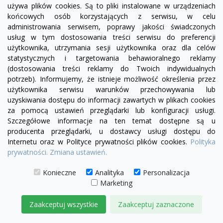
używa plików cookies. Są to pliki instalowane w urządzeniach
końcowych osób korzystających z serwisu, w celu
administrowania serwisem, poprawy jakości świadczonych
usług w tym dostosowania treści serwisu do preferencji
użytkownika, utrzymania sesji użytkownika oraz dla celów
statystycznych i targetowania behawioralnego reklamy
visibility
(dostosowania treści reklamy do Twoich indywidualnych
potrzeb). Informujemy, że istnieje możliwość określenia przez
zielony
czerwony
niebieski
ciemno brązowy
brązowy
jasnobrązowy
wybór koloru
użytkownika serwisu warunków przechowywania lub
uzyskiwania dostępu do informacji zawartych w plikach cookies
Sofa Chesterfield Classic Skóra Dubai Plus
za pomocą ustawień przeglądarki lub konfiguracji usługi.
Rozkładana 3 os.
Szczegółowe informacje na ten temat dostępne są u
producenta przeglądarki, u dostawcy usługi dostępu do
9 170,00 zł
Internetu oraz w Polityce prywatności plików cookies.
Polityka
prywatności.
Zmiana ustawień.
DODAJ DO KOSZYKA
Konieczne
Analityka
Personalizacja
Marketing
Zaakceptuj wszystkie
Zaakceptuj zaznaczone