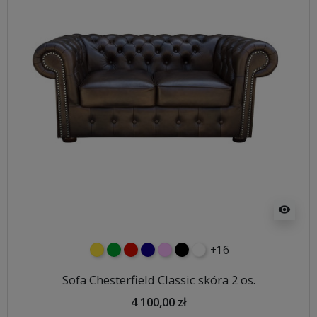
visibility
+16
żółty
zielony
czerwony
granatowy
różowy
czarny
biały
Sofa Chesterfield Classic skóra 2 os.
4 100,00 zł