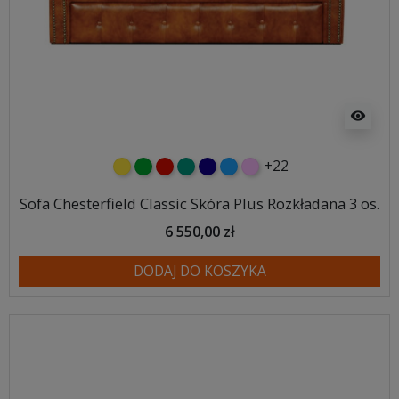
visibility
+22
żółty
zielony
czerwony
turkusowy
granatowy
niebieski
różowy
Sofa Chesterfield Classic Skóra Plus Rozkładana 3 os.
6 550,00 zł
DODAJ DO KOSZYKA