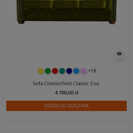
visibility
+18
żółty
zielony
czerwony
turkusowy
granatowy
niebieski
różowy
Sofa Chesterfield Classic 3 os.
4 700,00 zł
DODAJ DO KOSZYKA