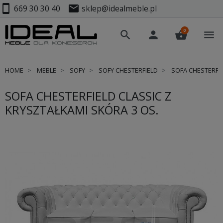
smartphone
mail
669 30 30 40
sklep@idealmeble.pl
0
search
person
shopping_basket
menu
HOME
MEBLE
SOFY
SOFY CHESTERFIELD
SOFA CHESTERFIE
SOFA CHESTERFIELD CLASSIC Z
KRYSZTAŁKAMI SKÓRA 3 OS.