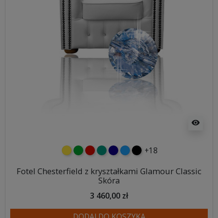
visibility
+18
żółty
zielony
czerwony
turkusowy
granatowy
niebieski
czarny
Fotel Chesterfield z kryształkami Glamour Classic
Skóra
3 460,00 zł
DODAJ DO KOSZYKA