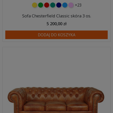
+23
żółty
zielony
czerwony
turkusowy
granatowy
niebieski
różowy
Sofa Chesterfield Classic skóra 3 os.
5 200,00 zł
DODAJ DO KOSZYKA