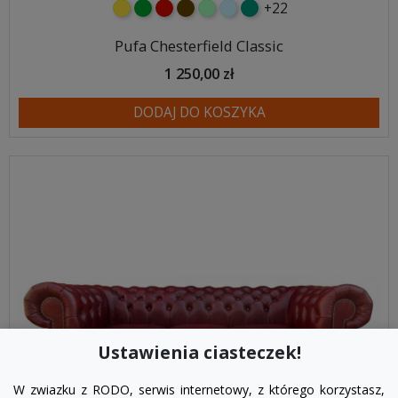
+22
żółty
zielony
czerwony
czekoladowy
miętowy
błękitny
turkusowy
Pufa Chesterfield Classic
1 250,00 zł
DODAJ DO KOSZYKA
Ustawienia ciasteczek!
W zwiazku z RODO, serwis internetowy, z którego korzystasz,