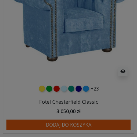
visibility
+23
żółty
zielony
czerwony
błękitny
turkusowy
granatowy
niebieski
Fotel Chesterfield Classic
3 050,00 zł
DODAJ DO KOSZYKA