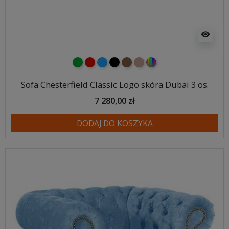
visibility
zielony
czerwony
niebieski
czarny
brązowy
jasnobrązowy
wybór koloru
Sofa Chesterfield Classic Logo skóra Dubai 3 os.
7 280,00 zł
DODAJ DO KOSZYKA