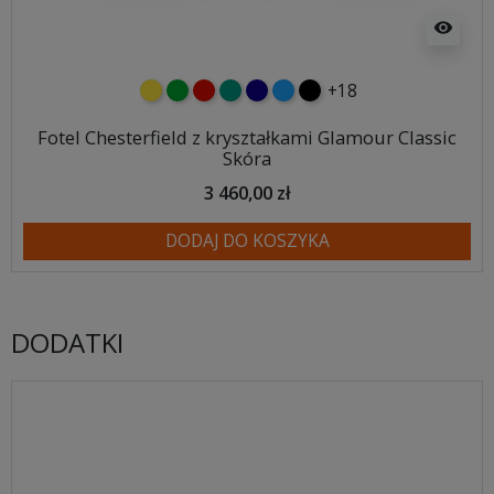
visibility
+18
żółty
zielony
czerwony
turkusowy
granatowy
niebieski
czarny
Fotel Chesterfield z kryształkami Glamour Classic
Skóra
3 460,00 zł
DODAJ DO KOSZYKA
DODATKI