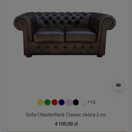
visibility
+16
żółty
zielony
czerwony
granatowy
różowy
czarny
biały
Sofa Chesterfield Classic skóra 2 os.
4 100,00 zł