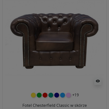
visibility
+19
żółty
zielony
czerwony
turkusowy
granatowy
niebieski
różowy
Fotel Chesterfield Classic w skórze