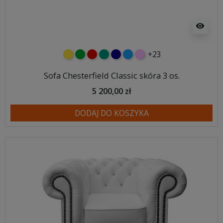
visibility
+23
żółty
zielony
czerwony
turkusowy
granatowy
niebieski
różowy
Sofa Chesterfield Classic skóra 3 os.
5 200,00 zł
DODAJ DO KOSZYKA