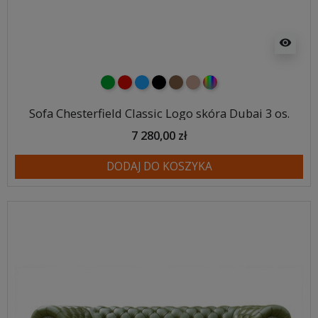
visibility
zielony
czerwony
niebieski
czarny
brązowy
jasnobrązowy
wybór koloru
Sofa Chesterfield Classic Logo skóra Dubai 3 os.
7 280,00 zł
DODAJ DO KOSZYKA