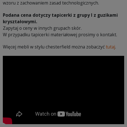
wzoru z zachowaniem zasad technologicznych.
Podana cena dotyczy tapicerki z grupy I z guzikami
kryształowymi.
Zapytaj o ceny w innych grupach skór.
W przypadku tapicerki materiałowej prosimy o kontakt.
Więcej mebli w stylu chesterfield można zobaczyć
tutaj
.