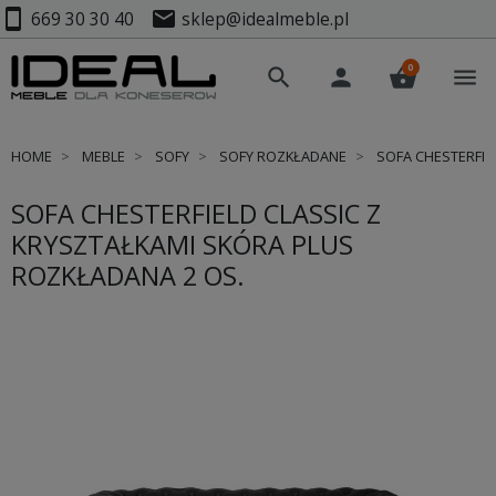
smartphone
mail
669 30 30 40
sklep@idealmeble.pl
0
search
person
shopping_basket
menu
HOME
MEBLE
SOFY
SOFY ROZKŁADANE
SOFA CHESTERFIE
SOFA CHESTERFIELD CLASSIC Z
KRYSZTAŁKAMI SKÓRA PLUS
ROZKŁADANA 2 OS.