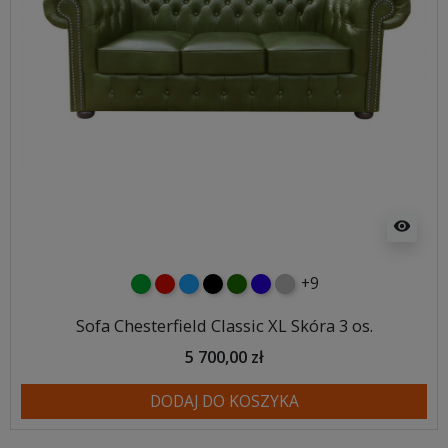
visibility
+9
zielony
czerwony
niebieski
czarny
butelkowa zieleń
ciemno niebieski
szary
Sofa Chesterfield Classic XL Skóra 3 os.
5 700,00 zł
DODAJ DO KOSZYKA