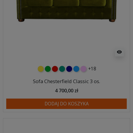
visibility
+18
żółty
zielony
czerwony
turkusowy
granatowy
niebieski
różowy
Sofa Chesterfield Classic 3 os.
4 700,00 zł
DODAJ DO KOSZYKA