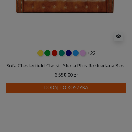
visibility
+22
żółty
zielony
czerwony
turkusowy
granatowy
niebieski
różowy
Sofa Chesterfield Classic Skóra Plus Rozkładana 3 os.
6 550,00 zł
DODAJ DO KOSZYKA