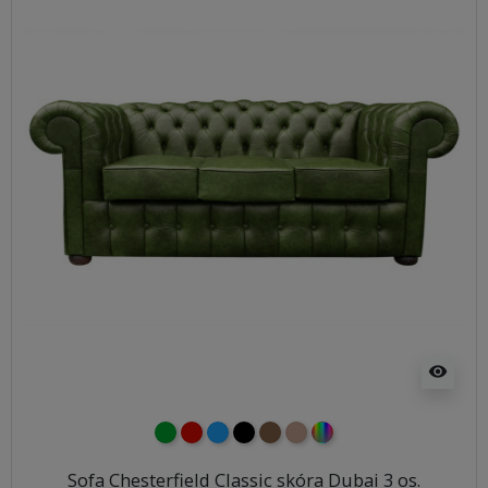
visibility
zielony
czerwony
niebieski
czarny
brązowy
jasnobrązowy
wybór koloru
Sofa Chesterfield Classic skóra Dubai 3 os.