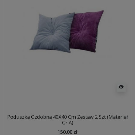
visibility
Poduszka Ozdobna 40X40 Cm Zestaw 2 Szt (Materiał
Gr A)
150,00 zł