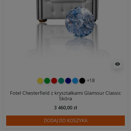
visibility
+18
żółty
zielony
czerwony
turkusowy
granatowy
niebieski
czarny
Fotel Chesterfield z kryształkami Glamour Classic
Skóra
3 460,00 zł
DODAJ DO KOSZYKA