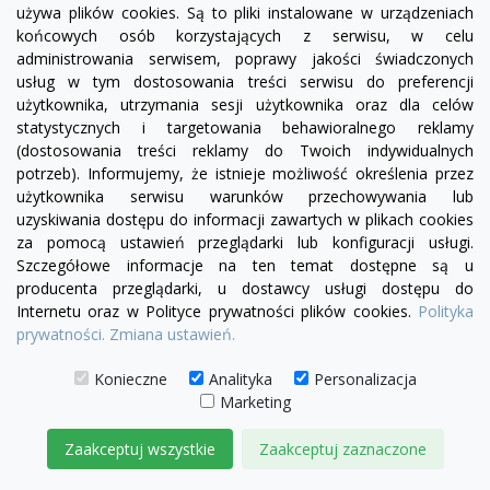
+23
żółty
zielony
czerwony
błękitny
turkusowy
granatowy
niebieski
używa plików cookies. Są to pliki instalowane w urządzeniach
końcowych osób korzystających z serwisu, w celu
Fotel Chesterfield Classic
administrowania serwisem, poprawy jakości świadczonych
3 050,00 zł
usług w tym dostosowania treści serwisu do preferencji
użytkownika, utrzymania sesji użytkownika oraz dla celów
statystycznych i targetowania behawioralnego reklamy
DODAJ DO KOSZYKA
(dostosowania treści reklamy do Twoich indywidualnych
potrzeb). Informujemy, że istnieje możliwość określenia przez
użytkownika serwisu warunków przechowywania lub
uzyskiwania dostępu do informacji zawartych w plikach cookies
za pomocą ustawień przeglądarki lub konfiguracji usługi.
Szczegółowe informacje na ten temat dostępne są u
producenta przeglądarki, u dostawcy usługi dostępu do
Internetu oraz w Polityce prywatności plików cookies.
Polityka
prywatności.
Zmiana ustawień.
Konieczne
Analityka
Personalizacja
Marketing
Zaakceptuj wszystkie
Zaakceptuj zaznaczone