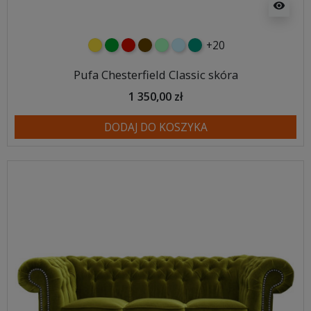
visibility
+20
żółty
zielony
czerwony
czekoladowy
miętowy
błękitny
turkusowy
Pufa Chesterfield Classic skóra
1 350,00 zł
DODAJ DO KOSZYKA