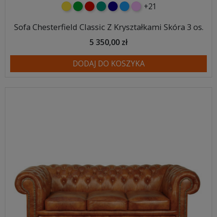
+21
żółty
zielony
czerwony
turkusowy
granatowy
niebieski
różowy
Sofa Chesterfield Classic Z Kryształkami Skóra 3 os.
5 350,00 zł
DODAJ DO KOSZYKA