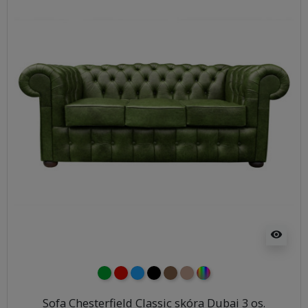
visibility
zielony
czerwony
niebieski
czarny
brązowy
jasnobrązowy
wybór koloru
Sofa Chesterfield Classic skóra Dubai 3 os.