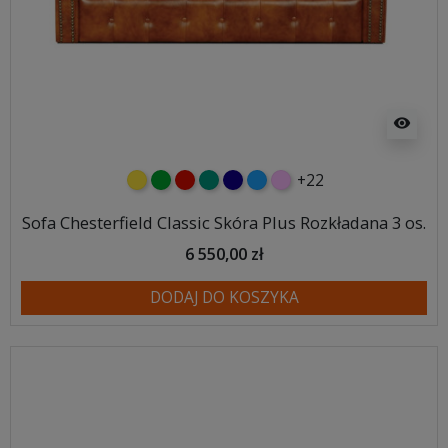
visibility
+22
żółty
zielony
czerwony
turkusowy
granatowy
niebieski
różowy
Sofa Chesterfield Classic Skóra Plus Rozkładana 3 os.
6 550,00 zł
DODAJ DO KOSZYKA