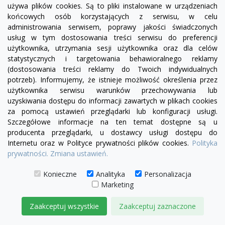
+23
żółty
zielony
czerwony
błękitny
turkusowy
granatowy
niebieski
używa plików cookies. Są to pliki instalowane w urządzeniach
końcowych osób korzystających z serwisu, w celu
Fotel Chesterfield Classic
administrowania serwisem, poprawy jakości świadczonych
3 050,00 zł
usług w tym dostosowania treści serwisu do preferencji
użytkownika, utrzymania sesji użytkownika oraz dla celów
statystycznych i targetowania behawioralnego reklamy
DODAJ DO KOSZYKA
(dostosowania treści reklamy do Twoich indywidualnych
potrzeb). Informujemy, że istnieje możliwość określenia przez
użytkownika serwisu warunków przechowywania lub
uzyskiwania dostępu do informacji zawartych w plikach cookies
za pomocą ustawień przeglądarki lub konfiguracji usługi.
Szczegółowe informacje na ten temat dostępne są u
producenta przeglądarki, u dostawcy usługi dostępu do
Internetu oraz w Polityce prywatności plików cookies.
Polityka
prywatności.
Zmiana ustawień.
Konieczne
Analityka
Personalizacja
Marketing
Zaakceptuj wszystkie
Zaakceptuj zaznaczone