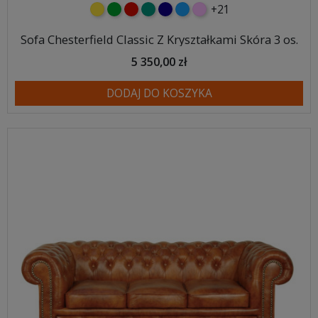
+21
żółty
zielony
czerwony
turkusowy
granatowy
niebieski
różowy
Sofa Chesterfield Classic Z Kryształkami Skóra 3 os.
5 350,00 zł
DODAJ DO KOSZYKA