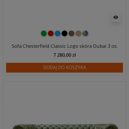
visibility
zielony
czerwony
niebieski
czarny
brązowy
jasnobrązowy
wybór koloru
Sofa Chesterfield Classic Logo skóra Dubai 3 os.
7 280,00 zł
DODAJ DO KOSZYKA