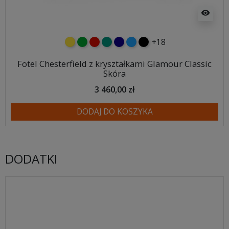
visibility
+18
żółty
zielony
czerwony
turkusowy
granatowy
niebieski
czarny
Fotel Chesterfield z kryształkami Glamour Classic
Skóra
3 460,00 zł
DODAJ DO KOSZYKA
DODATKI