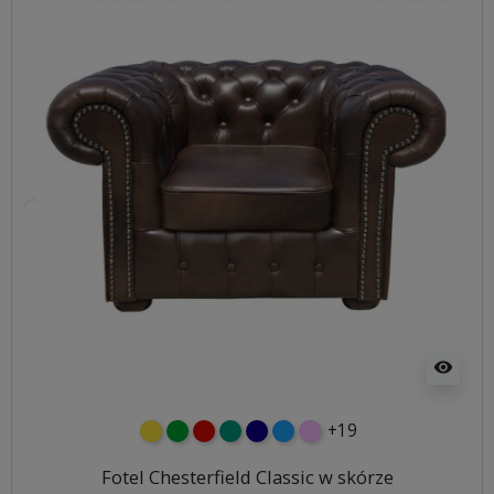
visibility
+19
żółty
zielony
czerwony
turkusowy
granatowy
niebieski
różowy
Fotel Chesterfield Classic w skórze