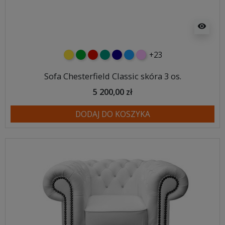
visibility
+23
żółty
zielony
czerwony
turkusowy
granatowy
niebieski
różowy
Sofa Chesterfield Classic skóra 3 os.
5 200,00 zł
DODAJ DO KOSZYKA