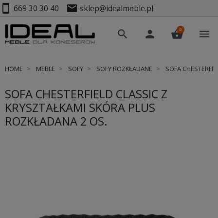
smartphone
mail
669 30 30 40
sklep@idealmeble.pl
0
search
person
shopping_basket
menu
HOME
MEBLE
SOFY
SOFY ROZKŁADANE
SOFA CHESTERFIE
SOFA CHESTERFIELD CLASSIC Z
KRYSZTAŁKAMI SKÓRA PLUS
ROZKŁADANA 2 OS.