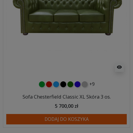
visibility
+9
zielony
czerwony
niebieski
czarny
butelkowa zieleń
ciemno niebieski
szary
Sofa Chesterfield Classic XL Skóra 3 os.
5 700,00 zł
DODAJ DO KOSZYKA