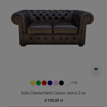
visibility
+16
żółty
zielony
czerwony
granatowy
różowy
czarny
biały
Sofa Chesterfield Classic skóra 2 os.
4 100,00 zł