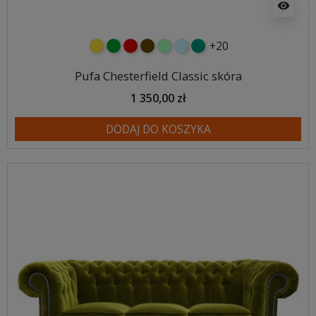
visibility
+20
żółty
zielony
czerwony
czekoladowy
miętowy
błękitny
turkusowy
Pufa Chesterfield Classic skóra
1 350,00 zł
DODAJ DO KOSZYKA