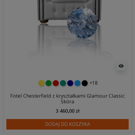
visibility
+18
żółty
zielony
czerwony
turkusowy
granatowy
niebieski
czarny
Fotel Chesterfield z kryształkami Glamour Classic
Skóra
3 460,00 zł
DODAJ DO KOSZYKA