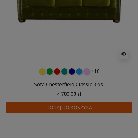
visibility
+18
żółty
zielony
czerwony
turkusowy
granatowy
niebieski
różowy
Sofa Chesterfield Classic 3 os.
4 700,00 zł
DODAJ DO KOSZYKA