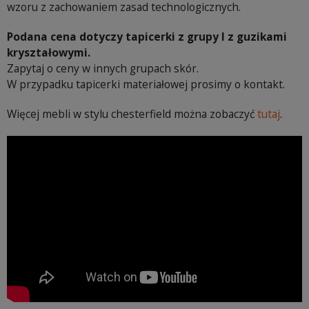
wzoru z zachowaniem zasad technologicznych.
Podana cena dotyczy tapicerki z grupy I z guzikami
kryształowymi.
Zapytaj o ceny w innych grupach skór.
W przypadku tapicerki materiałowej prosimy o kontakt.
Więcej mebli w stylu chesterfield można zobaczyć
tutaj
.