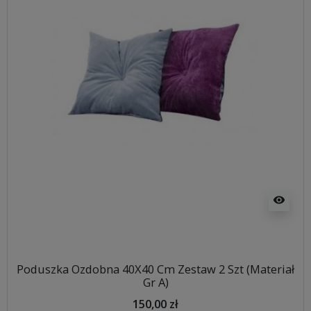
visibility
Poduszka Ozdobna 40X40 Cm Zestaw 2 Szt (Materiał
Gr A)
150,00 zł