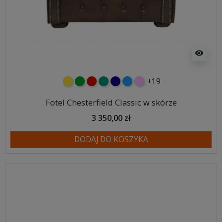
visibility
+19
żółty
zielony
czerwony
turkusowy
granatowy
niebieski
różowy
Fotel Chesterfield Classic w skórze
3 350,00 zł
DODAJ DO KOSZYKA