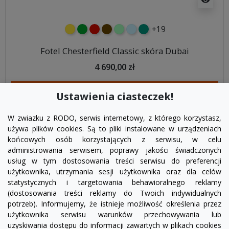
+19
żółty
zielony
czerwony
czekoladowy
miętowy
błękitny
turkusowy
Fotel Chesterfield Classic skóra Dubai
4 690,00 zł
DODAJ DO KOSZYKA
Ustawienia ciasteczek!
W zwiazku z RODO, serwis internetowy, z którego korzystasz,
używa plików cookies. Są to pliki instalowane w urządzeniach
końcowych osób korzystających z serwisu, w celu
administrowania serwisem, poprawy jakości świadczonych
usług w tym dostosowania treści serwisu do preferencji
użytkownika, utrzymania sesji użytkownika oraz dla celów
statystycznych i targetowania behawioralnego reklamy
(dostosowania treści reklamy do Twoich indywidualnych
potrzeb). Informujemy, że istnieje możliwość określenia przez
Facebook
YouTube
Pinterest
Inst
użytkownika serwisu warunków przechowywania lub
uzyskiwania dostępu do informacji zawartych w plikach cookies