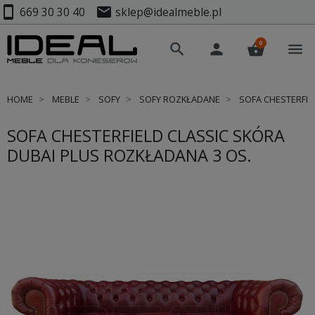
smartphone
mail
669 30 30 40
sklep@idealmeble.pl
0
search
person
shopping_basket
menu
HOME
MEBLE
SOFY
SOFY ROZKŁADANE
SOFA CHESTERFIE
SOFA CHESTERFIELD CLASSIC SKÓRA
DUBAI PLUS ROZKŁADANA 3 OS.