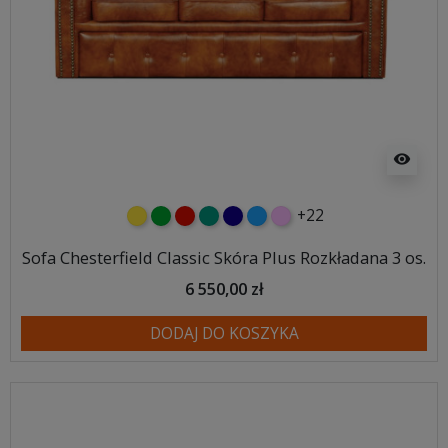
visibility
+22
żółty
zielony
czerwony
turkusowy
granatowy
niebieski
różowy
Sofa Chesterfield Classic Skóra Plus Rozkładana 3 os.
6 550,00 zł
DODAJ DO KOSZYKA