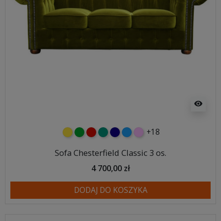
visibility
+18
żółty
zielony
czerwony
turkusowy
granatowy
niebieski
różowy
Sofa Chesterfield Classic 3 os.
4 700,00 zł
DODAJ DO KOSZYKA