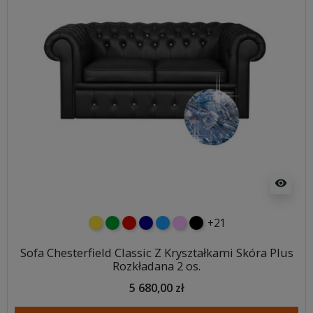
visibility
+21
żółty
zielony
czerwony
granatowy
niebieski
różowy
czarny
Sofa Chesterfield Classic Z Kryształkami Skóra Plus
Rozkładana 2 os.
5 680,00 zł