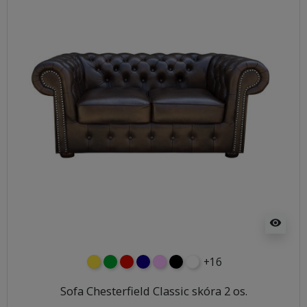
visibility
+16
żółty
zielony
czerwony
granatowy
różowy
czarny
biały
Sofa Chesterfield Classic skóra 2 os.