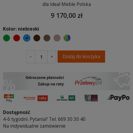
dla Ideal Meble Polska
9 170,00 zł
Kolor: niebieski
zielony
czerwony
niebieski
ciemno brązowy
brązowy
jasnobrązowy
wybór koloru
Dodaj do koszyka
−
+
Dostępność
4-6 tygodni. Pytania? Tel. 669 30 30 40
Na indywidualne zamówienie