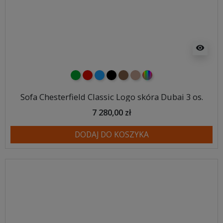
visibility
zielony
czerwony
niebieski
czarny
brązowy
jasnobrązowy
wybór koloru
Sofa Chesterfield Classic Logo skóra Dubai 3 os.
7 280,00 zł
DODAJ DO KOSZYKA