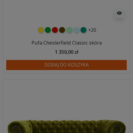
visibility
+20
żółty
zielony
czerwony
czekoladowy
miętowy
błękitny
turkusowy
Pufa Chesterfield Classic skóra
1 350,00 zł
DODAJ DO KOSZYKA