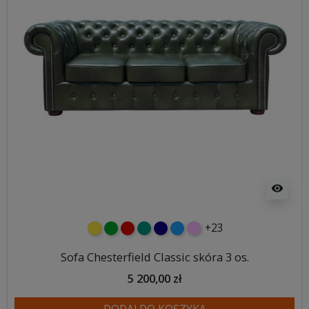
visibility
+23
żółty
zielony
czerwony
turkusowy
granatowy
niebieski
różowy
Sofa Chesterfield Classic skóra 3 os.
5 200,00 zł
DODAJ DO KOSZYKA