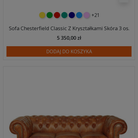
+21
żółty
zielony
czerwony
turkusowy
granatowy
niebieski
różowy
Sofa Chesterfield Classic Z Kryształkami Skóra 3 os.
5 350,00 zł
DODAJ DO KOSZYKA