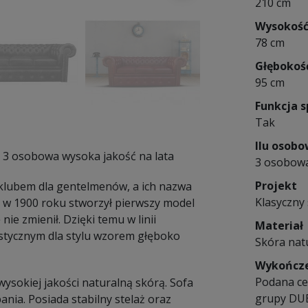
210 cm
Wysokoś
78 cm
Głębokoś
95 cm
Funkcja s
Tak
Ilu osob
a 3 osobowa wysoka jakość na lata
3 osobow
Projekt
m klubem dla gentelmenów, a ich nazwa
Klasyczny 
y w 1900 roku stworzył pierwszy model
nie zmienił. Dzięki temu w linii
Materiał
ystycznym dla stylu wzorem głęboko
Skóra nat
Wykończ
Podana ce
sokiej jakości naturalną skórą. Sofa
grupy DU
ia. Posiada stabilny stelaż oraz