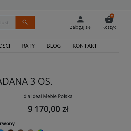
0
person
shopping_basket
search
Zaloguj się
Koszyk
ŚCI
RATY
BLOG
KONTAKT
ADANA 3 OS.
dla Ideal Meble Polska
9 170,00 zł
erwony