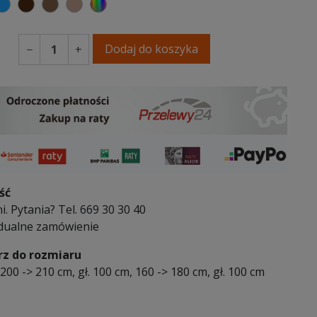
erwony
niebieski
ciemno brązowy
brązowy
jasnobrązowy
wybór koloru
Dodaj do koszyka
−
+
ść
i. Pytania? Tel. 669 30 30 40
dualne zamówienie
z do rozmiaru
- 200 -> 210 cm, gł. 100 cm, 160 -> 180 cm, gł. 100 cm