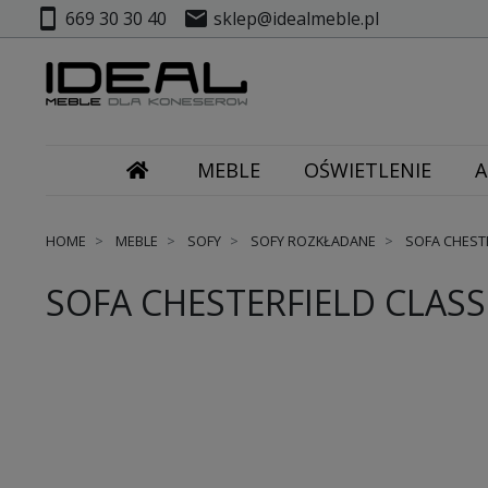
smartphone
mail
669 30 30 40
sklep@idealmeble.pl
MEBLE
OŚWIETLENIE
A
HOME
MEBLE
SOFY
SOFY ROZKŁADANE
SOFA CHESTE
SOFA CHESTERFIELD CLASS