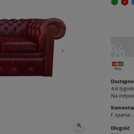
zielony
cz
keyboard_arrow_right
Następny
Dostępno
4-6 tygodn
Na indywi
Komentar
f. spania 
zoom_in
Długość