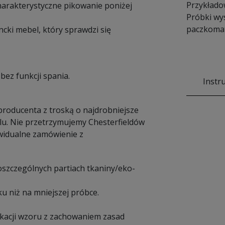
Przykłado
harakterystyczne pikowanie poniżej
Próbki wy
paczkomat
cki mebel, który sprawdzi się
bez funkcji spania.
Instr
 producenta z troską o najdrobniejsze
lu. Nie przetrzymujemy Chesterfieldów
widualne zamówienie z
poszczególnych partiach tkaniny/eko-
u niż na mniejszej próbce.
ikacji wzoru z zachowaniem zasad