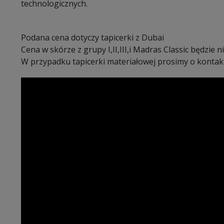
technologicznych.
Podana cena dotyczy tapicerki z Dubai
Cena w skórze z grupy I,II,III,i Madras Classic będzie n
W przypadku tapicerki materiałowej prosimy o kontak