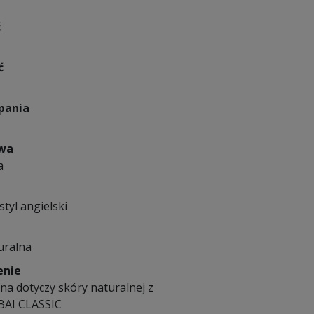
ć
ć
pania
owa
a
styl angielski
uralna
enie
na dotyczy skóry naturalnej z
BAI CLASSIC