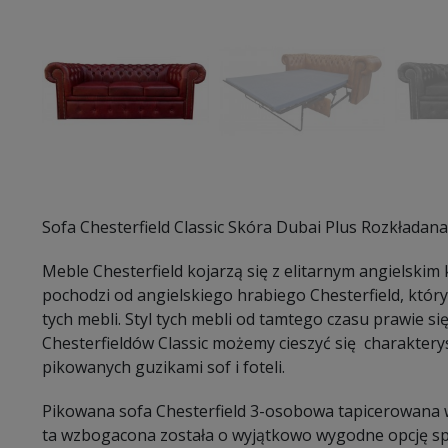
Sofa Chesterfield Classic Skóra Dubai Plus Rozkładan
Meble Chesterfield kojarzą się z elitarnym angielski
pochodzi od angielskiego hrabiego Chesterfield, któr
tych mebli. Styl tych mebli od tamtego czasu prawie się 
Chesterfieldów Classic możemy cieszyć się charakter
pikowanych guzikami sof i foteli.
Pikowana sofa Chesterfield 3-osobowa tapicerowana wy
ta wzbogacona została o wyjątkowo wygodne opcję span