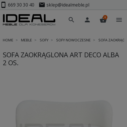
smartphone
mail
669 30 30 40
sklep@idealmeble.pl
0
search
person
shopping_basket
menu
HOME
MEBLE
SOFY
SOFY NOWOCZESNE
SOFA ZAOKRĄGLO
SOFA ZAOKRĄGLONA ART DECO ALBA
2 OS.