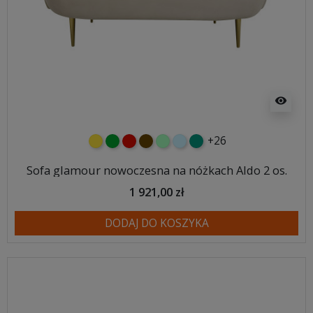
visibility
+26
żółty
zielony
czerwony
czekoladowy
miętowy
błękitny
turkusowy
Sofa glamour nowoczesna na nóżkach Aldo 2 os.
1 921,00 zł
DODAJ DO KOSZYKA