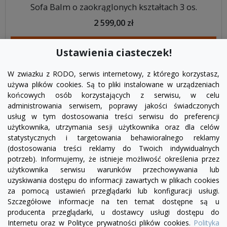
Sofa Balm o zaokrąglonych kształtach 3 os.
2 599,00 zł
DODAJ DO KOSZYKA
Ustawienia ciasteczek!
W zwiazku z RODO, serwis internetowy, z którego korzystasz,
używa plików cookies. Są to pliki instalowane w urządzeniach
końcowych osób korzystających z serwisu, w celu
administrowania serwisem, poprawy jakości świadczonych
usług w tym dostosowania treści serwisu do preferencji
użytkownika, utrzymania sesji użytkownika oraz dla celów
statystycznych i targetowania behawioralnego reklamy
(dostosowania treści reklamy do Twoich indywidualnych
potrzeb). Informujemy, że istnieje możliwość określenia przez
Facebook
YouTube
Pinterest
Inst
użytkownika serwisu warunków przechowywania lub
uzyskiwania dostępu do informacji zawartych w plikach cookies
za pomocą ustawień przeglądarki lub konfiguracji usługi.
PRODUKTY

Szczegółowe informacje na ten temat dostępne są u
producenta przeglądarki, u dostawcy usługi dostępu do
Internetu oraz w Polityce prywatności plików cookies.
Polityka
INFORMACJE
