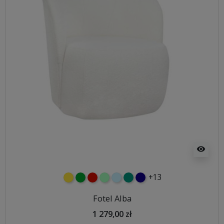
visibility
+13
żółty
zielony
czerwony
miętowy
błękitny
turkusowy
granatowy
Fotel Alba
1 279,00 zł