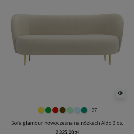
visibility
+27
żółty
zielony
czerwony
czekoladowy
miętowy
błękitny
turkusowy
Sofa glamour nowoczesna na nóżkach Aldo 3 os.
2 325,00 zł