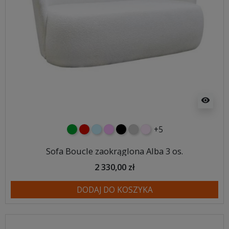
visibility
+5
zielony
czerwony
błękitny
różowy
czarny
jasnoszary
jasny róż
Sofa Boucle zaokrąglona Alba 3 os.
2 330,00 zł
DODAJ DO KOSZYKA