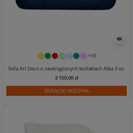
visibility
+10
żółty
zielony
czerwony
miętowy
błękitny
turkusowy
różowy
Sofa Art Deco o zaokrąglonych kształtach Alba 3 os.
2 150,00 zł
DODAJ DO KOSZYKA