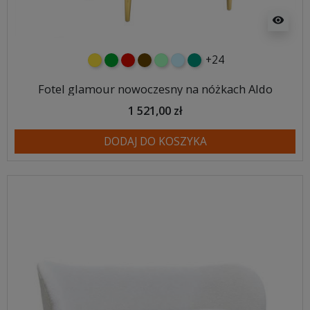
visibility
+24
żółty
zielony
czerwony
czekoladowy
miętowy
błękitny
turkusowy
Fotel glamour nowoczesny na nóżkach Aldo
1 521,00 zł
DODAJ DO KOSZYKA