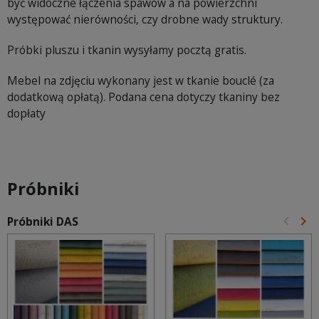
być widoczne łączenia spawów a na powierzchni
występować nierówności, czy drobne wady struktury.
Próbki pluszu i tkanin wysyłamy pocztą gratis.
Mebel na zdjęciu wykonany jest w tkanie bouclé (za
dodatkową opłatą). Podana cena dotyczy tkaniny bez
dopłaty
Próbniki
keyboard_arrow_left
keyboard_arrow_right
Próbniki DAS
Poprz
Na