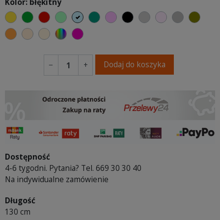
Kolor: błękitny
żółty
zielony
czerwony
miętowy
błękitny
turkusowy
różowy
czarny
jasnoszary
jasny róż
szary
oliw
pomarańczowy
ciepły kremowy
ecru beżowy
wybór koloru
fuksja
Dodaj do koszyka
−
+
Dostępność
4-6 tygodni. Pytania? Tel. 669 30 30 40
Na indywidualne zamówienie
Długość
130 cm