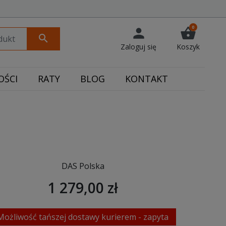
0
person
shopping_basket
search
Zaloguj się
Koszyk
ŚCI
RATY
BLOG
KONTAKT
DAS Polska
1 279,00 zł
Możliwość tańszej dostawy kurierem - zapyta