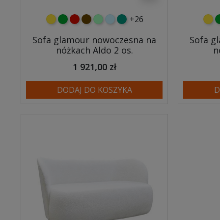
+26
żółty
zielony
czerwony
czekoladowy
miętowy
błękitny
turkusowy
żółt
z
Sofa glamour nowoczesna na
Sofa g
nóżkach Aldo 2 os.
n
1 921,00 zł
DODAJ DO KOSZYKA
D