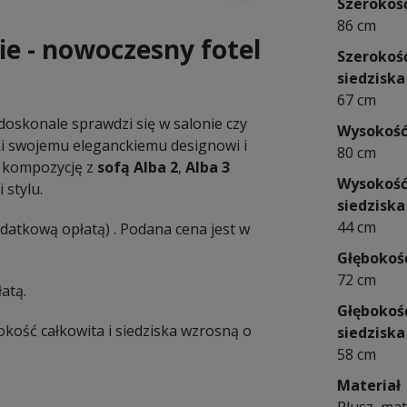
Szerokoś
86 cm
ie - nowoczesny fotel
Szerokoś
siedziska
67 cm
oskonale sprawdzi się w salonie czy
Wysokoś
ęki swojemu eleganckiemu designowi i
80 cm
ą kompozycję z
sofą Alba 2
,
Alba 3
Wysokoś
 stylu.
siedziska
44 cm
datkową opłatą) . Podana cena jest w
Głębokoś
72 cm
atą.
Głębokoś
ość całkowita i siedziska wzrosną o
siedziska
58 cm
Materiał