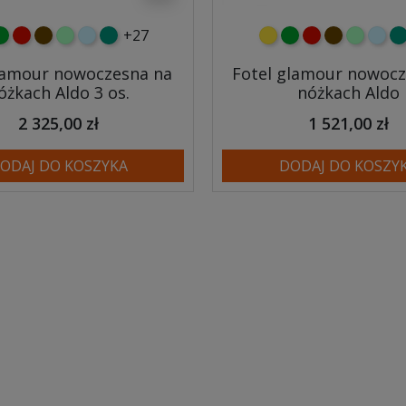
+27
y
ielony
czerwony
czekoladowy
miętowy
błękitny
turkusowy
żółty
zielony
czerwony
czekoladow
miętowy
błęki
tu
lamour nowoczesna na
Fotel glamour nowocz
óżkach Aldo 3 os.
nóżkach Aldo
2 325,00 zł
1 521,00 zł
ODAJ DO KOSZYKA
DODAJ DO KOSZY