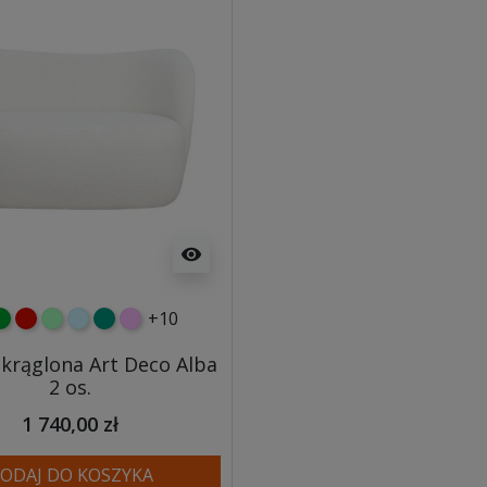
visibility
+10
y
ielony
czerwony
miętowy
błękitny
turkusowy
różowy
okrąglona Art Deco Alba
2 os.
1 740,00 zł
ODAJ DO KOSZYKA