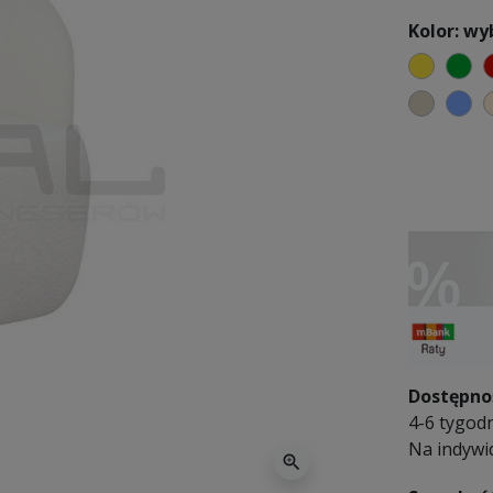
Kolor: wy
żółty
zi
beżow
ch
Dostępno
4-6 tygodn
Na indywi
zoom_in