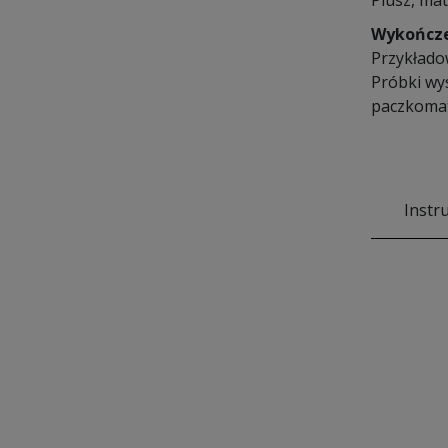
Plusz, mat
Wykończ
Przykłado
Próbki wy
paczkomat
Instr