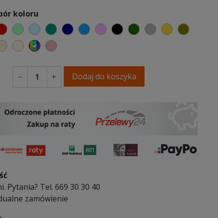
bór koloru
elony
czerwony
miętowy
błękitny
turkusowy
granatowy
niebieski
różowy
czarny
butelkowa zieleń
szary
musztardow
oliwko
y
abrowy niebieski
ciepły kremowy
ecru beżowy
wybór koloru
brudny róż
Dodaj do koszyka
−
+
ść
i. Pytania? Tel. 669 30 30 40
dualne zamówienie