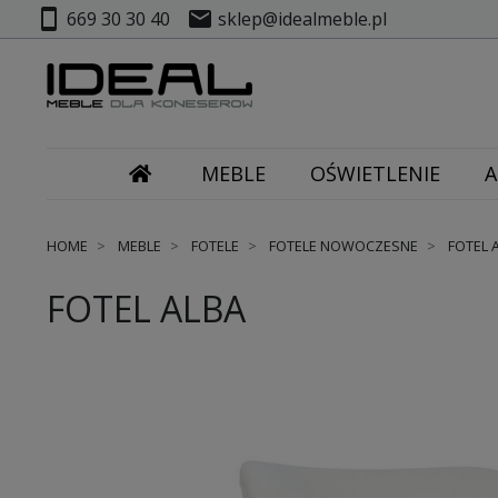
smartphone
mail
669 30 30 40
sklep@idealmeble.pl
MEBLE
OŚWIETLENIE
A
HOME
MEBLE
FOTELE
FOTELE NOWOCZESNE
FOTEL 
FOTEL ALBA