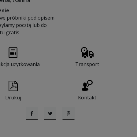
eriał, tkanina
enie
we próbniki pod opisem
syłamy pocztą lub do
u gratis
ukcja użytkowania
Transport
Drukuj
Kontakt
Udostępnij
Tweetuj
Pinterest