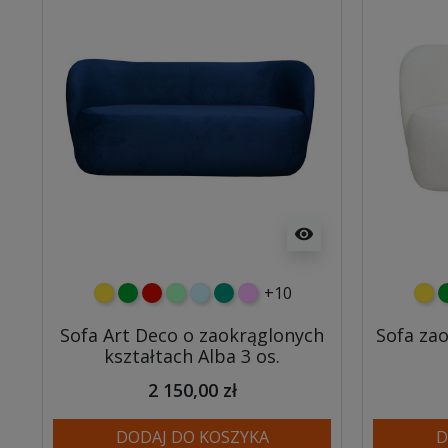
visibility
+10
żółty
zielony
czerwony
miętowy
błękitny
turkusowy
różowy
żółt
z
Sofa Art Deco o zaokrąglonych
Sofa za
kształtach Alba 3 os.
2 150,00 zł
DODAJ DO KOSZYKA
D