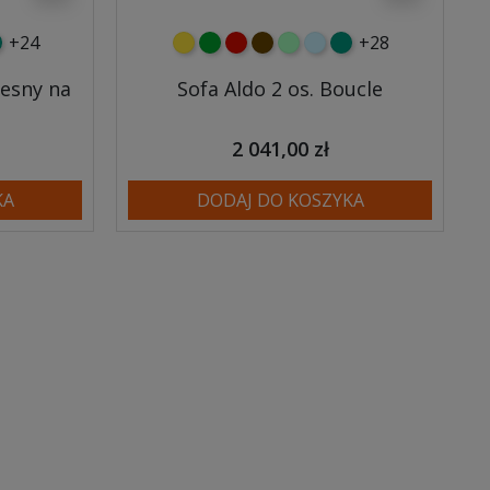
+24
+28
y
tny
rkusowy
żółty
zielony
czerwony
czekoladowy
miętowy
błękitny
turkusowy
esny na
Sofa Aldo 2 os. Boucle
2 041,00 zł
KA
DODAJ DO KOSZYKA