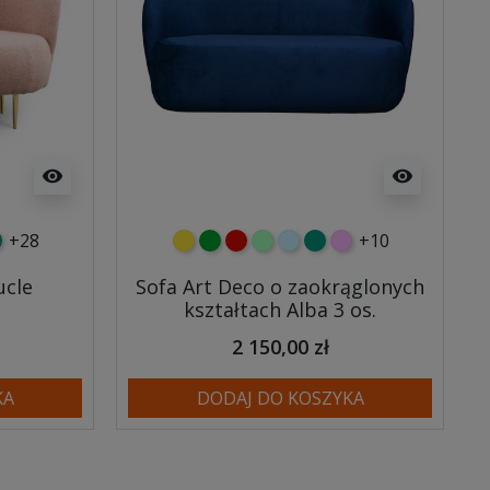
visibility
visibility
+28
+10
y
tny
rkusowy
żółty
zielony
czerwony
miętowy
błękitny
turkusowy
różowy
ucle
Sofa Art Deco o zaokrąglonych
kształtach Alba 3 os.
2 150,00 zł
KA
DODAJ DO KOSZYKA