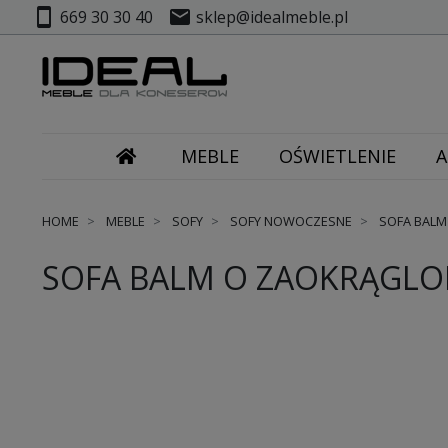
smartphone
mail
669 30 30 40
sklep@idealmeble.pl
MEBLE
OŚWIETLENIE
A
HOME
MEBLE
SOFY
SOFY NOWOCZESNE
SOFA BALM
SOFA BALM O ZAOKRĄGLON