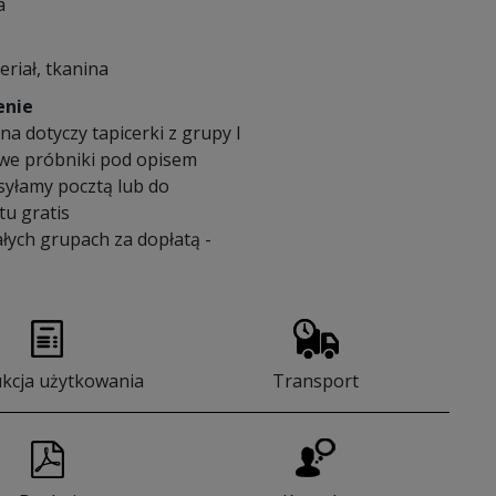
a
eriał, tkanina
enie
a dotyczy tapicerki z grupy I
we próbniki pod opisem
syłamy pocztą lub do
u gratis
łych grupach za dopłatą -
ukcja użytkowania
Transport