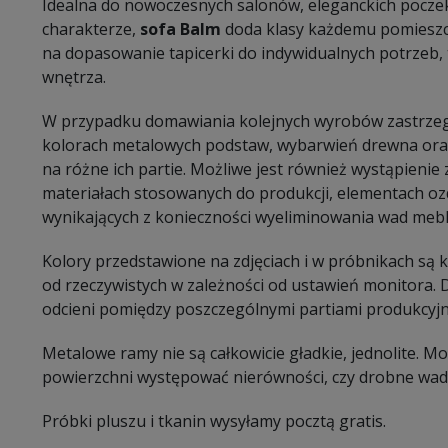
Idealna do nowoczesnych salonów, eleganckich poczek
charakterze,
sofa Balm
doda klasy każdemu pomieszc
na dopasowanie tapicerki do indywidualnych potrzeb, 
wnętrza.
W przypadku domawiania kolejnych wyrobów zastrzeg
kolorach metalowych podstaw, wybarwień drewna oraz
na różne ich partie. Możliwe jest również wystąpieni
materiałach stosowanych do produkcji, elementach oz
wynikających z konieczności wyeliminowania wad mebl
Kolory przedstawione na zdjęciach i w próbnikach są
od rzeczywistych w zależności od ustawień monitora.
odcieni pomiędzy poszczególnymi partiami produkcyj
Metalowe ramy nie są całkowicie gładkie, jednolite. 
powierzchni występować nierówności, czy drobne wady
Próbki pluszu i tkanin wysyłamy pocztą gratis.