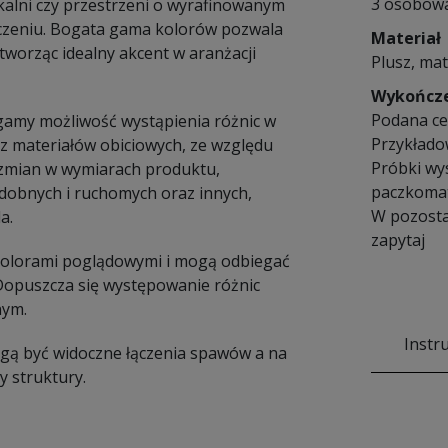
3 osobow
alni czy przestrzeni o wyrafinowanym
zeniu. Bogata gama kolorów pozwala
Materiał
tworząc idealny akcent w aranżacji
Plusz, mat
Wykończ
Podana cen
amy możliwość wystąpienia różnic w
Przykłado
 materiałów obiciowych, ze względu
Próbki wy
e zmian w wymiarach produktu,
paczkomat
dobnych i ruchomych oraz innych,
W pozosta
a.
zapytaj
 kolorami poglądowymi i mogą odbiegać
 Dopuszcza się występowanie różnic
nym.
Instr
Mogą być widoczne łączenia spawów a na
 struktury.