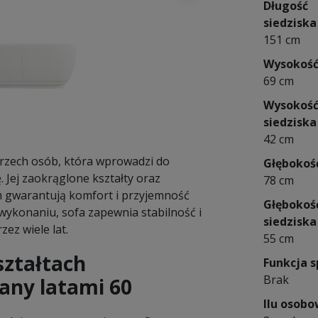
Długość
siedziska
151 cm
Wysokoś
69 cm
Wysokoś
siedziska
42 cm
trzech osób, która wprowadzi do
Głębokoś
Jej zaokrąglone kształty oraz
78 cm
m gwarantują komfort i przyjemność
Głębokoś
 wykonaniu, sofa zapewnia stabilność i
siedziska
zez wiele lat.
55 cm
ształtach
Funkcja s
Brak
any latami 60
Ilu osob