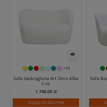
visibility
+10
żółty
zielony
czerwony
miętowy
błękitny
turkusowy
różowy
zie
Sofa zaokrąglona Art Deco Alba
Sofa Bo
2 os.
1 740,00 zł
DODAJ DO KOSZYKA
D