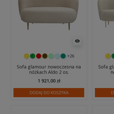
visibility
+26
żółty
zielony
czerwony
czekoladowy
miętowy
błękitny
turkusowy
żółt
z
Sofa glamour nowoczesna na
Sofa g
nóżkach Aldo 2 os.
n
1 921,00 zł
DODAJ DO KOSZYKA
D