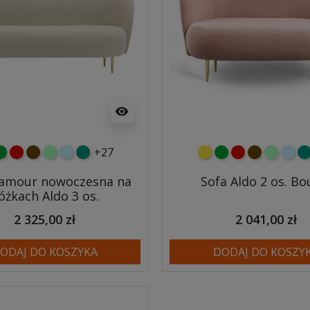
visibility
+27
y
ielony
czerwony
czekoladowy
miętowy
błękitny
turkusowy
żółty
zielony
czerwony
czekoladow
miętowy
błęki
tu
lamour nowoczesna na
Sofa Aldo 2 os. Bo
óżkach Aldo 3 os.
2 325,00 zł
2 041,00 zł
ODAJ DO KOSZYKA
DODAJ DO KOSZY