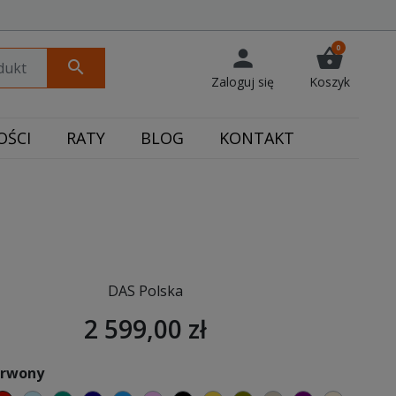
0
person
shopping_basket
search
Zaloguj się
Koszyk
ŚCI
RATY
BLOG
KONTAKT
DAS Polska
2 599,00 zł
erwony