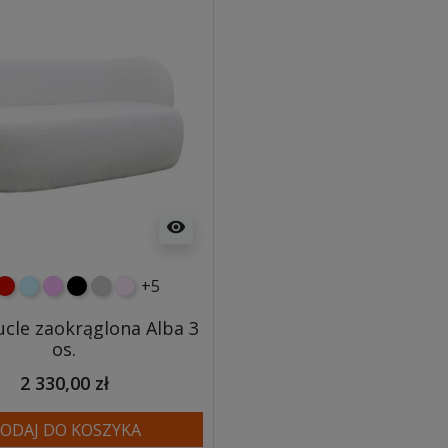
visibility
+5
lony
czerwony
błękitny
różowy
czarny
jasnoszary
jasny róż
ucle zaokrąglona Alba 3
os.
2 330,00 zł
ODAJ DO KOSZYKA