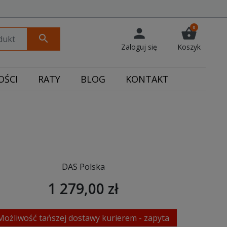
0
person
shopping_basket
search
Zaloguj się
Koszyk
ŚCI
RATY
BLOG
KONTAKT
DAS Polska
1 279,00 zł
Możliwość tańszej dostawy kurierem - zapyta