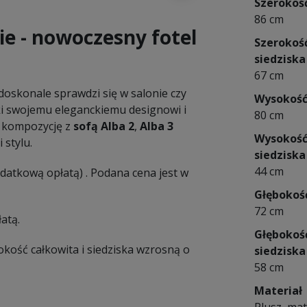
Szerokoś
86 cm
ie - nowoczesny fotel
Szerokoś
siedziska
67 cm
oskonale sprawdzi się w salonie czy
Wysokoś
ęki swojemu eleganckiemu designowi i
80 cm
ą kompozycję z
sofą Alba 2
,
Alba 3
Wysokoś
 stylu.
siedziska
44 cm
datkową opłatą) . Podana cena jest w
Głębokoś
72 cm
atą.
Głębokoś
ość całkowita i siedziska wzrosną o
siedziska
58 cm
Materiał