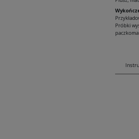
Plusz, mat
Wykończ
Przykłado
Próbki wy
paczkomat
Instr