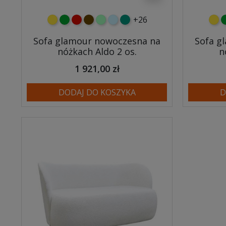
+26
żółty
zielony
czerwony
czekoladowy
miętowy
błękitny
turkusowy
żółt
z
Sofa glamour nowoczesna na
Sofa g
nóżkach Aldo 2 os.
n
1 921,00 zł
DODAJ DO KOSZYKA
D