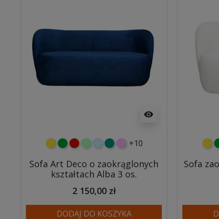
visibility
+10
żółty
zielony
czerwony
miętowy
błękitny
turkusowy
różowy
żółt
z
Sofa Art Deco o zaokrąglonych
Sofa za
kształtach Alba 3 os.
2 150,00 zł
DODAJ DO KOSZYKA
D