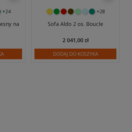
+24
+28
y
tny
rkusowy
żółty
zielony
czerwony
czekoladowy
miętowy
błękitny
turkusowy
esny na
Sofa Aldo 2 os. Boucle
2 041,00 zł
KA
DODAJ DO KOSZYKA