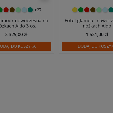
+27
y
ielony
czerwony
czekoladowy
miętowy
błękitny
turkusowy
żółty
zielony
czerwony
czekoladow
miętowy
błęki
tu
lamour nowoczesna na
Fotel glamour nowocz
óżkach Aldo 3 os.
nóżkach Aldo
2 325,00 zł
1 521,00 zł
ODAJ DO KOSZYKA
DODAJ DO KOSZY