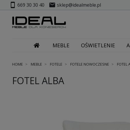
smartphone
mail
669 30 30 40
sklep@idealmeble.pl
MEBLE
OŚWIETLENIE
A
HOME
MEBLE
FOTELE
FOTELE NOWOCZESNE
FOTEL 
FOTEL ALBA