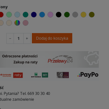
lony
elony
czerwony
miętowy
błękitny
turkusowy
granatowy
niebieski
różowy
czarny
butelkowa zieleń
szary
musztardow
oliwko
y
abrowy niebieski
ciepły kremowy
ecru beżowy
wybór koloru
brudny róż
Dodaj do koszyka
−
+
ść
i. Pytania? Tel. 669 30 30 40
dualne zamówienie