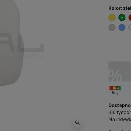
Kolor: zie
żółty
zi
beżow
ch
Dostępno
4-6 tygodn
Na indywi
zoom_in