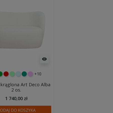
visibility
+10
y
ielony
czerwony
miętowy
błękitny
turkusowy
różowy
okrąglona Art Deco Alba
2 os.
1 740,00 zł
ODAJ DO KOSZYKA