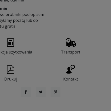
eriał, tkanina
enie
we próbniki pod opisem
syłamy pocztą lub do
u gratis
ukcja użytkowania
Transport
Drukuj
Kontakt
Udostępnij
Tweetuj
Pinterest