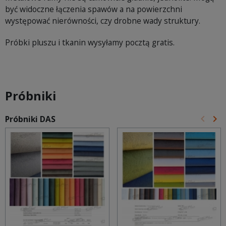
być widoczne łączenia spawów a na powierzchni
występować nierówności, czy drobne wady struktury.
Próbki pluszu i tkanin wysyłamy pocztą gratis.
Próbniki
keyboard_arrow_left
keyboard_arrow_right
Próbniki DAS
Poprz
Na