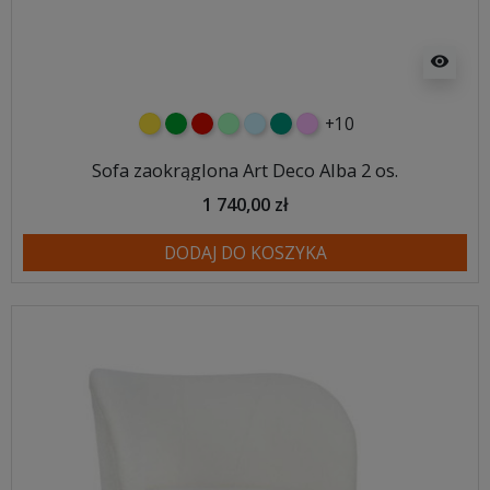
visibility
+10
żółty
zielony
czerwony
miętowy
błękitny
turkusowy
różowy
Sofa zaokrąglona Art Deco Alba 2 os.
1 740,00 zł
DODAJ DO KOSZYKA