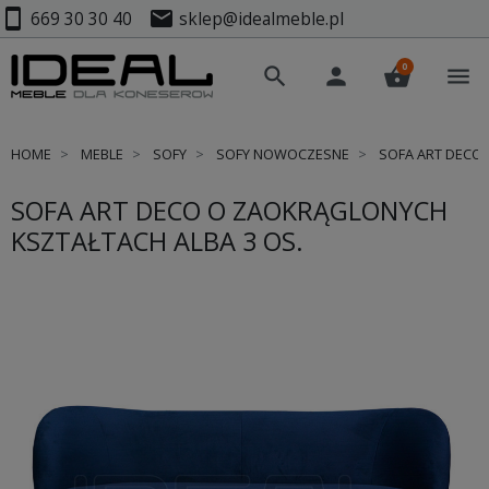
smartphone
mail
669 30 30 40
sklep@idealmeble.pl
0
search
person
shopping_basket
menu
HOME
MEBLE
SOFY
SOFY NOWOCZESNE
SOFA ART DECO 
SOFA ART DECO O ZAOKRĄGLONYCH
KSZTAŁTACH ALBA 3 OS.