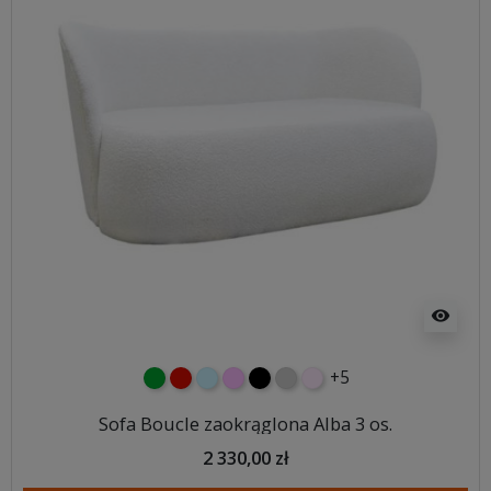
visibility
+5
zielony
czerwony
błękitny
różowy
czarny
jasnoszary
jasny róż
Sofa Boucle zaokrąglona Alba 3 os.
2 330,00 zł