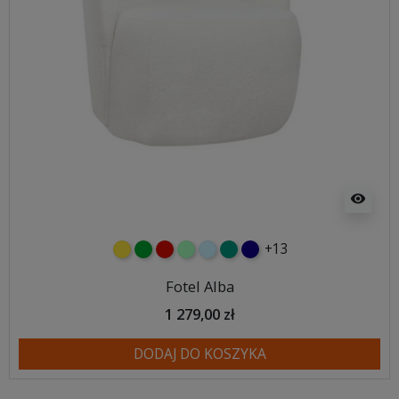
visibility
+13
żółty
zielony
czerwony
miętowy
błękitny
turkusowy
granatowy
Fotel Alba
1 279,00 zł
DODAJ DO KOSZYKA