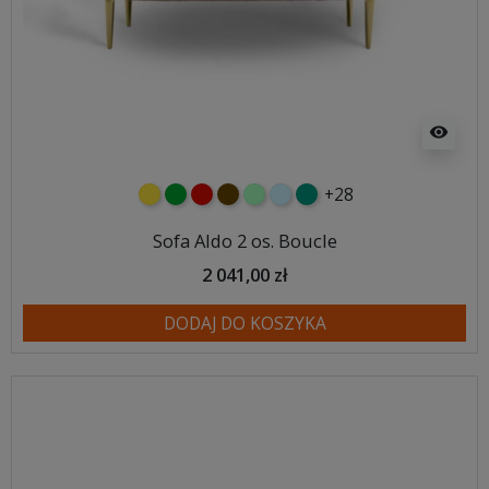
visibility
+28
żółty
zielony
czerwony
czekoladowy
miętowy
błękitny
turkusowy
Sofa Aldo 2 os. Boucle
2 041,00 zł
DODAJ DO KOSZYKA