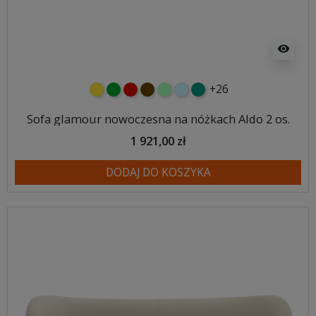
visibility
+26
żółty
zielony
czerwony
czekoladowy
miętowy
błękitny
turkusowy
Sofa glamour nowoczesna na nóżkach Aldo 2 os.
1 921,00 zł
DODAJ DO KOSZYKA