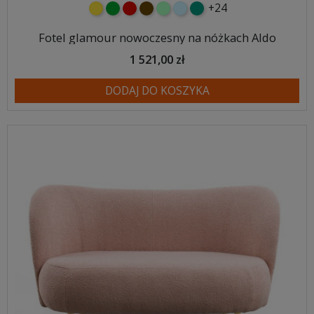
+24
żółty
zielony
czerwony
czekoladowy
miętowy
błękitny
turkusowy
Fotel glamour nowoczesny na nóżkach Aldo
1 521,00 zł
DODAJ DO KOSZYKA