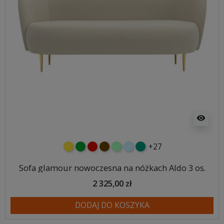
visibility
+27
żółty
zielony
czerwony
czekoladowy
miętowy
błękitny
turkusowy
Sofa glamour nowoczesna na nóżkach Aldo 3 os.
2 325,00 zł
DODAJ DO KOSZYKA