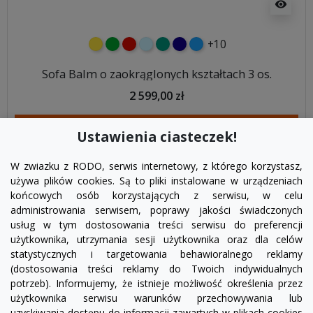
visibility
+10
żółty
zielony
czerwony
błękitny
turkusowy
granatowy
niebieski
Sofa Balm o zaokrąglonych kształtach 3 os.
2 599,00 zł
DODAJ DO KOSZYKA
Ustawienia ciasteczek!
W zwiazku z RODO, serwis internetowy, z którego korzystasz,
używa plików cookies. Są to pliki instalowane w urządzeniach
końcowych osób korzystających z serwisu, w celu
administrowania serwisem, poprawy jakości świadczonych
usług w tym dostosowania treści serwisu do preferencji
użytkownika, utrzymania sesji użytkownika oraz dla celów
statystycznych i targetowania behawioralnego reklamy
(dostosowania treści reklamy do Twoich indywidualnych
potrzeb). Informujemy, że istnieje możliwość określenia przez
Facebook
YouTube
Pinterest
Inst
użytkownika serwisu warunków przechowywania lub
uzyskiwania dostępu do informacji zawartych w plikach cookies