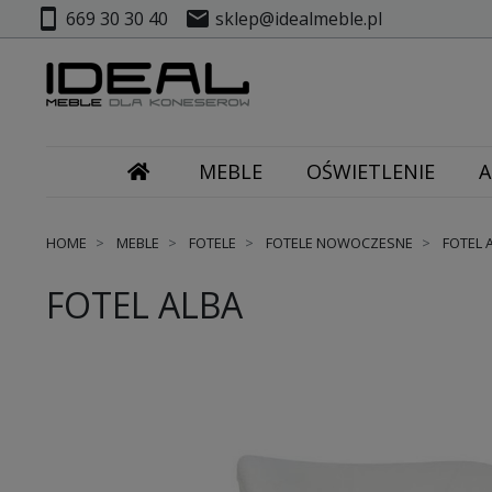
smartphone
mail
669 30 30 40
sklep@idealmeble.pl
MEBLE
OŚWIETLENIE
A
HOME
MEBLE
FOTELE
FOTELE NOWOCZESNE
FOTEL 
FOTEL ALBA