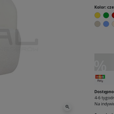
Kolor: cz
żółty
zi
beżow
ch
Dostępno
4-6 tygodn
Na indywi
zoom_in