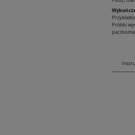
Plusz, mat
Wykończ
Przykłado
Próbki wy
paczkomat
Instr