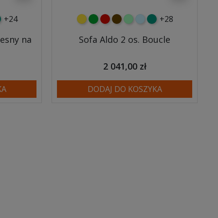
+24
+28
y
tny
rkusowy
żółty
zielony
czerwony
czekoladowy
miętowy
błękitny
turkusowy
esny na
Sofa Aldo 2 os. Boucle
2 041,00 zł
KA
DODAJ DO KOSZYKA