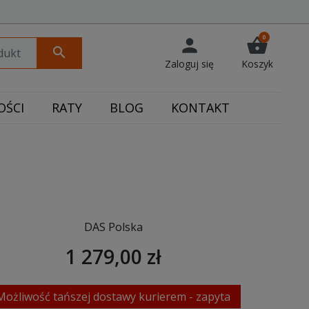
0
person
shopping_basket
search
Zaloguj się
Koszyk
ŚCI
RATY
BLOG
KONTAKT
DAS Polska
1 279,00 zł
Możliwość tańszej dostawy kurierem - zapyta