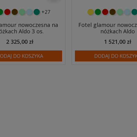
+27
y
ielony
czerwony
czekoladowy
miętowy
błękitny
turkusowy
żółty
zielony
czerwony
czekoladow
miętowy
błęki
tu
lamour nowoczesna na
Fotel glamour nowocz
óżkach Aldo 3 os.
nóżkach Aldo
2 325,00 zł
1 521,00 zł
ODAJ DO KOSZYKA
DODAJ DO KOSZY