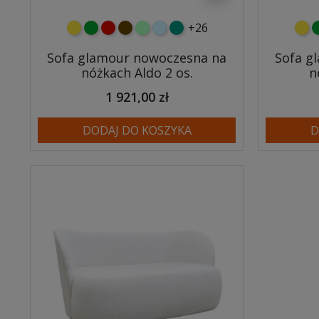
+26
żółty
zielony
czerwony
czekoladowy
miętowy
błękitny
turkusowy
żółt
z
Sofa glamour nowoczesna na
Sofa g
nóżkach Aldo 2 os.
n
1 921,00 zł
DODAJ DO KOSZYKA
D