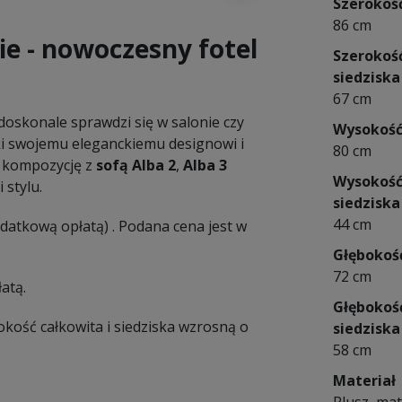
Szerokoś
86 cm
ie - nowoczesny fotel
Szerokoś
siedziska
67 cm
oskonale sprawdzi się w salonie czy
Wysokoś
ęki swojemu eleganckiemu designowi i
80 cm
ą kompozycję z
sofą Alba 2
,
Alba 3
Wysokoś
 stylu.
siedziska
44 cm
datkową opłatą) . Podana cena jest w
Głębokoś
72 cm
atą.
Głębokoś
ość całkowita i siedziska wzrosną o
siedziska
58 cm
Materiał