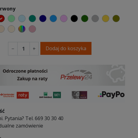
erwony
elony
czerwony
miętowy
błękitny
turkusowy
granatowy
niebieski
różowy
czarny
butelkowa zieleń
szary
musztardow
oliwko
y
abrowy niebieski
ciepły kremowy
ecru beżowy
wybór koloru
brudny róż
Dodaj do koszyka
−
+
ść
i. Pytania? Tel. 669 30 30 40
dualne zamówienie