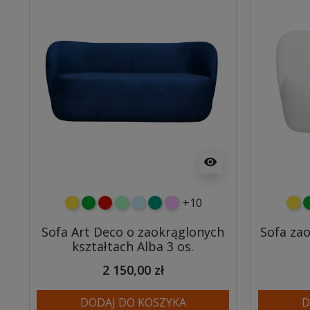
visibility
+10
żółty
zielony
czerwony
miętowy
błękitny
turkusowy
różowy
żółt
z
Sofa Art Deco o zaokrąglonych
Sofa za
kształtach Alba 3 os.
2 150,00 zł
DODAJ DO KOSZYKA
D