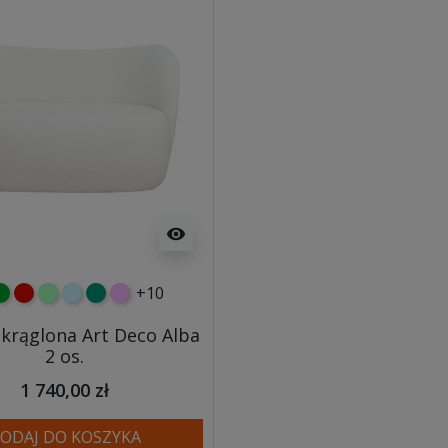
visibility
+10
y
ielony
czerwony
miętowy
błękitny
turkusowy
różowy
okrąglona Art Deco Alba
2 os.
1 740,00 zł
ODAJ DO KOSZYKA