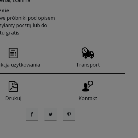
eriał, tkanina
enie
we próbniki pod opisem
syłamy pocztą lub do
u gratis
ukcja użytkowania
Transport
Drukuj
Kontakt
Udostępnij
Tweetuj
Pinterest