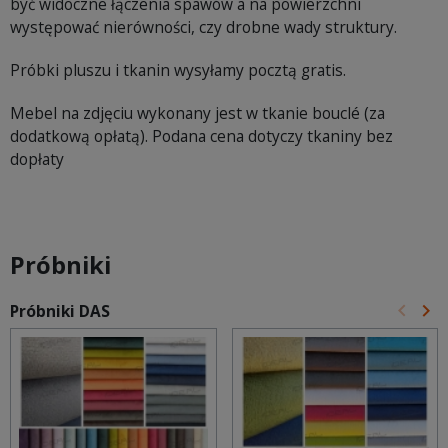
być widoczne łączenia spawów a na powierzchni
występować nierówności, czy drobne wady struktury.
Próbki pluszu i tkanin wysyłamy pocztą gratis.
Mebel na zdjęciu wykonany jest w tkanie bouclé (za
dodatkową opłatą). Podana cena dotyczy tkaniny bez
dopłaty
Próbniki
keyboard_arrow_left
keyboard_arrow_right
Próbniki DAS
Poprz
Na