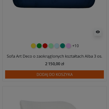
visibility
+10
żółty
zielony
czerwony
miętowy
błękitny
turkusowy
różowy
Sofa Art Deco o zaokrąglonych kształtach Alba 3 os.
2 150,00 zł
DODAJ DO KOSZYKA