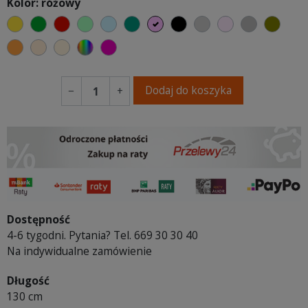
Kolor: różowy
żółty
zielony
czerwony
miętowy
błękitny
turkusowy
różowy
czarny
jasnoszary
jasny róż
szary
oliw
pomarańczowy
ciepły kremowy
ecru beżowy
wybór koloru
fuksja
Dodaj do koszyka
−
+
Dostępność
4-6 tygodni. Pytania? Tel. 669 30 30 40
Na indywidualne zamówienie
Długość
130 cm