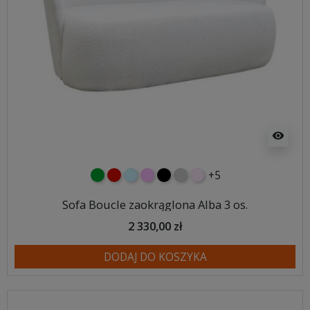
visibility
+5
zielony
czerwony
błękitny
różowy
czarny
jasnoszary
jasny róż
Sofa Boucle zaokrąglona Alba 3 os.
2 330,00 zł
DODAJ DO KOSZYKA