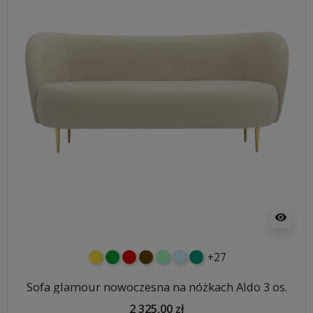
visibility
+27
żółty
zielony
czerwony
czekoladowy
miętowy
błękitny
turkusowy
Sofa glamour nowoczesna na nóżkach Aldo 3 os.
2 325,00 zł