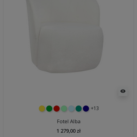
visibility
+13
żółty
zielony
czerwony
miętowy
błękitny
turkusowy
granatowy
Fotel Alba
1 279,00 zł