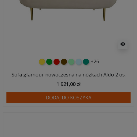
visibility
+26
żółty
zielony
czerwony
czekoladowy
miętowy
błękitny
turkusowy
Sofa glamour nowoczesna na nóżkach Aldo 2 os.
1 921,00 zł
DODAJ DO KOSZYKA