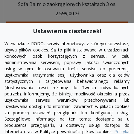
Sofa Balm o zaokrąglonych kształtach 3 os.
2 599,00 zł
DODAJ DO KOSZYKA
Ustawienia ciasteczek!
W zwiazku z RODO, serwis internetowy, z którego korzystasz,
używa plików cookies. Są to pliki instalowane w urządzeniach
końcowych osób korzystających z serwisu, w celu
administrowania serwisem, poprawy jakości świadczonych
usług w tym dostosowania treści serwisu do preferencji
użytkownika, utrzymania sesji użytkownika oraz dla celów
statystycznych i targetowania behawioralnego reklamy
(dostosowania treści reklamy do Twoich indywidualnych
potrzeb). Informujemy, że istnieje możliwość określenia przez
Facebook
YouTube
Pinterest
Inst
użytkownika serwisu warunków przechowywania lub
uzyskiwania dostępu do informacji zawartych w plikach cookies
za pomocą ustawień przeglądarki lub konfiguracji usługi.
PRODUKTY

Szczegółowe informacje na ten temat dostępne są u
producenta przeglądarki, u dostawcy usługi dostępu do
Internetu oraz w Polityce prywatności plików cookies.
Polityka
INFORMACJE
