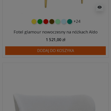
visibility
+24
żółty
zielony
czerwony
czekoladowy
miętowy
błękitny
turkusowy
Fotel glamour nowoczesny na nóżkach Aldo
1 521,00 zł
DODAJ DO KOSZYKA