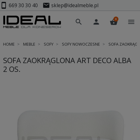
smartphone
mail
669 30 30 40
sklep@idealmeble.pl
0
search
person
shopping_basket
menu
HOME
MEBLE
SOFY
SOFY NOWOCZESNE
SOFA ZAOKRĄGLO
SOFA ZAOKRĄGLONA ART DECO ALBA
2 OS.