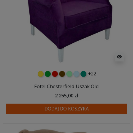
visibility
+22
żółty
zielony
czerwony
czekoladowy
miętowy
błękitny
turkusowy
Fotel Chesterfield Uszak Old
2 255,00 zł
DODAJ DO KOSZYKA