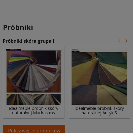
Próbniki
keyboard_arrow_left
keyboard_arrow_right
Próbniki skóra grupa I
Poprz
Na
idealmeble probnik skóry
idealmeble probnik skóry
naturalnej Madras ms
naturalnej Antyk S
Pokaż więcej próbników