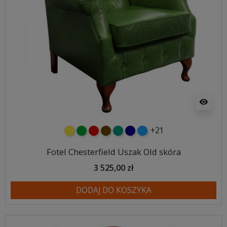
visibility
+21
żółty
zielony
czerwony
czekoladowy
turkusowy
granatowy
niebieski
Fotel Chesterfield Uszak Old skóra
3 525,00 zł
DODAJ DO KOSZYKA