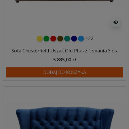
visibility
+22
żółty
zielony
czerwony
czekoladowy
turkusowy
granatowy
niebieski
Sofa Chesterfield Uszak Old Plus z f. spania 3 os.
5 835,00 zł
DODAJ DO KOSZYKA