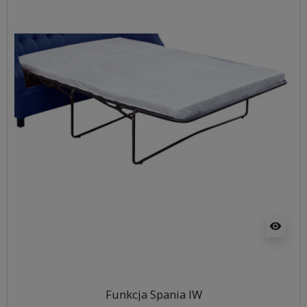
visibility
Funkcja Spania IW