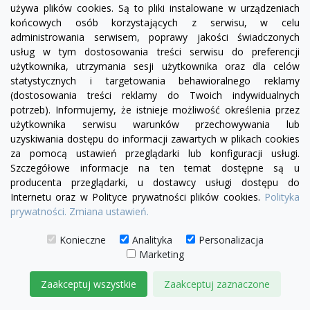
używa plików cookies. Są to pliki instalowane w urządzeniach
visibility
końcowych osób korzystających z serwisu, w celu
administrowania serwisem, poprawy jakości świadczonych
+21
żółty
zielony
czerwony
czekoladowy
miętowy
błękitny
turkusowy
usług w tym dostosowania treści serwisu do preferencji
użytkownika, utrzymania sesji użytkownika oraz dla celów
Sofa Chesterfield Uszak Old 2 os.
statystycznych i targetowania behawioralnego reklamy
(dostosowania treści reklamy do Twoich indywidualnych
4 575,00 zł
potrzeb). Informujemy, że istnieje możliwość określenia przez
użytkownika serwisu warunków przechowywania lub
DODAJ DO KOSZYKA
uzyskiwania dostępu do informacji zawartych w plikach cookies
za pomocą ustawień przeglądarki lub konfiguracji usługi.
Szczegółowe informacje na ten temat dostępne są u
producenta przeglądarki, u dostawcy usługi dostępu do
Internetu oraz w Polityce prywatności plików cookies.
Polityka
prywatności.
Zmiana ustawień.
Konieczne
Analityka
Personalizacja
Marketing
Zaakceptuj wszystkie
Zaakceptuj zaznaczone