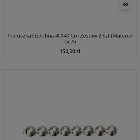
visibility
Poduszka Ozdobna 40X40 Cm Zestaw 2 Szt (Materiał
Gr A)
150,00 zł