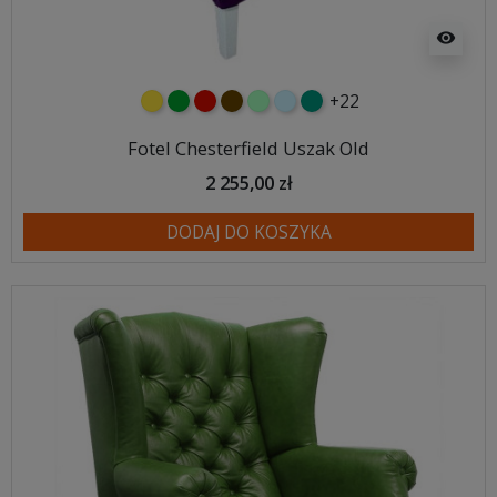
visibility
+22
żółty
zielony
czerwony
czekoladowy
miętowy
błękitny
turkusowy
Fotel Chesterfield Uszak Old
2 255,00 zł
DODAJ DO KOSZYKA