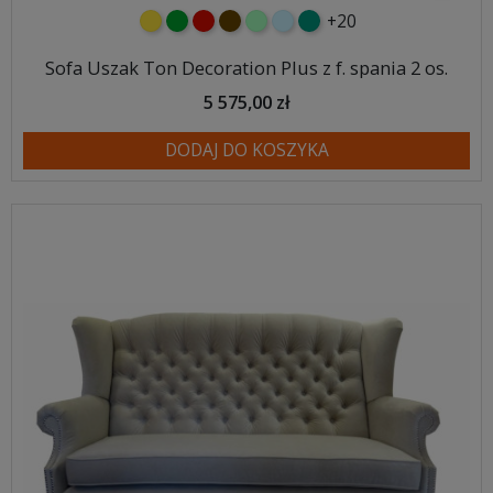
+20
żółty
zielony
czerwony
czekoladowy
miętowy
błękitny
turkusowy
Sofa Uszak Ton Decoration Plus z f. spania 2 os.
5 575,00 zł
DODAJ DO KOSZYKA