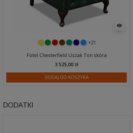
visibility
+21
żółty
zielony
czerwony
czekoladowy
turkusowy
granatowy
niebieski
Fotel Chesterfield Uszak Ton skóra
3 525,00 zł
DODAJ DO KOSZYKA
DODATKI