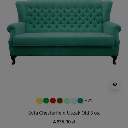
visibility
+21
żółty
zielony
czerwony
czekoladowy
miętowy
błękitny
turkusowy
Sofa Chesterfield Uszak Old 3 os.
4 835,00 zł