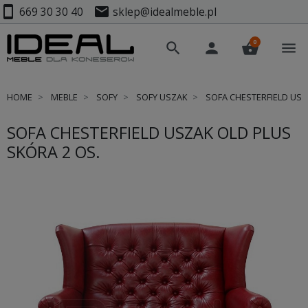
smartphone
mail
669 30 30 40
sklep@idealmeble.pl
0
search
person
shopping_basket
menu
HOME
MEBLE
SOFY
SOFY USZAK
SOFA CHESTERFIELD USZ
SOFA CHESTERFIELD USZAK OLD PLUS
SKÓRA 2 OS.