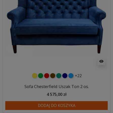
visibility
+22
żółty
zielony
czerwony
czekoladowy
turkusowy
granatowy
niebieski
Sofa Chesterfield Uszak Ton 2 os.
4 575,00 zł
DODAJ DO KOSZYKA