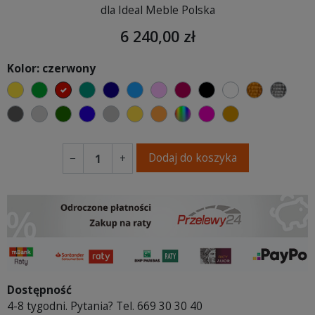
dla Ideal Meble Polska
6 240,00 zł
Kolor: czerwony
żółty
zielony
czerwony
turkusowy
granatowy
niebieski
różowy
malinowy
czarny
biały
złoty
sreb
ciemno szary
jasnoszary
butelkowa zieleń
ciemno niebieski
szary
musztardowy
pomarańczowy
wybór koloru
fuksja
koniakowy
Dodaj do koszyka
−
+
Dostępność
4-8 tygodni. Pytania? Tel. 669 30 30 40