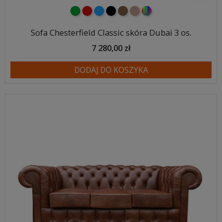
zielony
czerwony
niebieski
czarny
brązowy
jasnobrązowy
wybór koloru
Sofa Chesterfield Classic skóra Dubai 3 os.
7 280,00 zł
DODAJ DO KOSZYKA