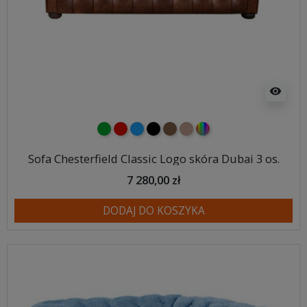
visibility
zielony
czerwony
niebieski
czarny
brązowy
jasnobrązowy
wybór koloru
Sofa Chesterfield Classic Logo skóra Dubai 3 os.
7 280,00 zł
DODAJ DO KOSZYKA