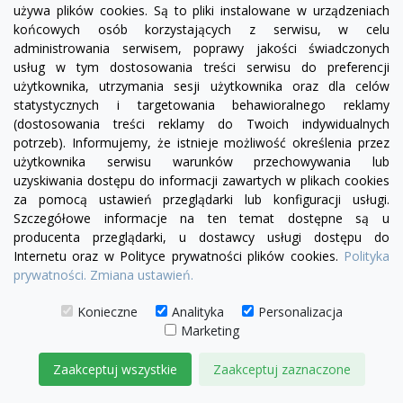
używa plików cookies. Są to pliki instalowane w urządzeniach
visibility
końcowych osób korzystających z serwisu, w celu
administrowania serwisem, poprawy jakości świadczonych
+22
usług w tym dostosowania treści serwisu do preferencji
żółty
zielony
czerwony
czekoladowy
miętowy
błękitny
turkusowy
użytkownika, utrzymania sesji użytkownika oraz dla celów
Pufa Chesterfield Classic
statystycznych i targetowania behawioralnego reklamy
(dostosowania treści reklamy do Twoich indywidualnych
1 250,00 zł
potrzeb). Informujemy, że istnieje możliwość określenia przez
użytkownika serwisu warunków przechowywania lub
DODAJ DO KOSZYKA
uzyskiwania dostępu do informacji zawartych w plikach cookies
za pomocą ustawień przeglądarki lub konfiguracji usługi.
Szczegółowe informacje na ten temat dostępne są u
producenta przeglądarki, u dostawcy usługi dostępu do
Internetu oraz w Polityce prywatności plików cookies.
Polityka
prywatności.
Zmiana ustawień.
Konieczne
Analityka
Personalizacja
Marketing
Zaakceptuj wszystkie
Zaakceptuj zaznaczone