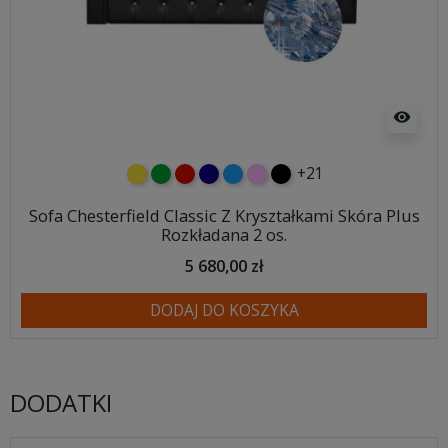
visibility
+21
żółty
zielony
czerwony
granatowy
niebieski
różowy
czarny
Sofa Chesterfield Classic Z Kryształkami Skóra Plus
Rozkładana 2 os.
5 680,00 zł
DODAJ DO KOSZYKA
DODATKI