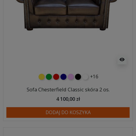
visibility
+16
żółty
zielony
czerwony
granatowy
różowy
czarny
biały
Sofa Chesterfield Classic skóra 2 os.
4 100,00 zł
DODAJ DO KOSZYKA