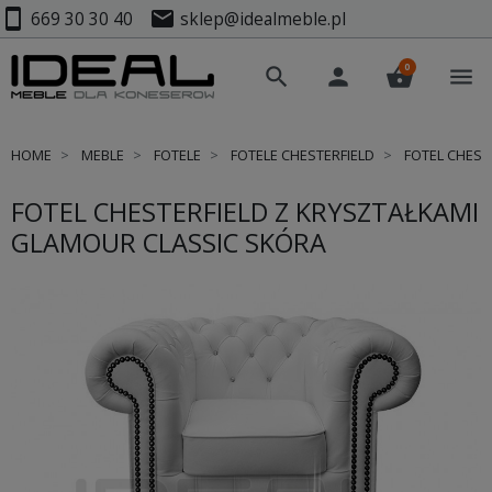
smartphone
mail
669 30 30 40
sklep@idealmeble.pl
0
search
person
shopping_basket
menu
HOME
MEBLE
FOTELE
FOTELE CHESTERFIELD
FOTEL CHEST
FOTEL CHESTERFIELD Z KRYSZTAŁKAMI
GLAMOUR CLASSIC SKÓRA