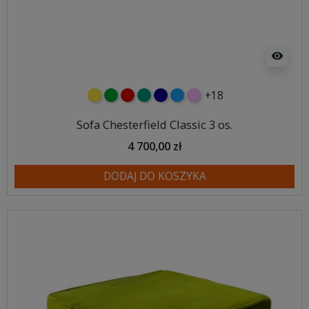
visibility
+18
żółty
zielony
czerwony
turkusowy
granatowy
niebieski
różowy
Sofa Chesterfield Classic 3 os.
4 700,00 zł
DODAJ DO KOSZYKA