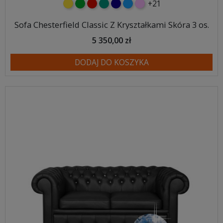
+21
żółty
zielony
czerwony
turkusowy
granatowy
niebieski
różowy
Sofa Chesterfield Classic Z Kryształkami Skóra 3 os.
5 350,00 zł
DODAJ DO KOSZYKA