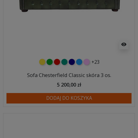
visibility
+23
żółty
zielony
czerwony
turkusowy
granatowy
niebieski
różowy
Sofa Chesterfield Classic skóra 3 os.
5 200,00 zł
DODAJ DO KOSZYKA