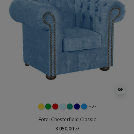
visibility
+23
żółty
zielony
czerwony
błękitny
turkusowy
granatowy
niebieski
Fotel Chesterfield Classic
3 050,00 zł