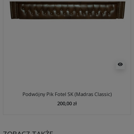
visibility
Podwójny Pik Fotel SK (Madras Classic)
200,00 zł
ZOBACZ TAKŻE