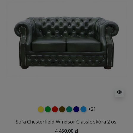
visibility
+21
żółty
zielony
czerwony
czekoladowy
turkusowy
granatowy
niebieski
Sofa Chesterfield Windsor Classic skóra 2 os.
4 450,00 zł