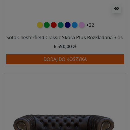
visibility
+22
żółty
zielony
czerwony
turkusowy
granatowy
niebieski
różowy
Sofa Chesterfield Classic Skóra Plus Rozkładana 3 os.
6 550,00 zł
DODAJ DO KOSZYKA