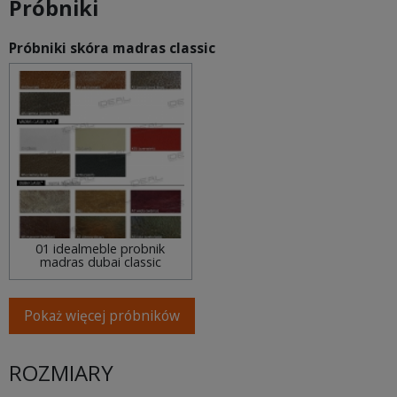
Próbniki
Próbniki skóra madras classic
01 idealmeble probnik
madras dubai classic
Pokaż więcej próbników
ROZMIARY