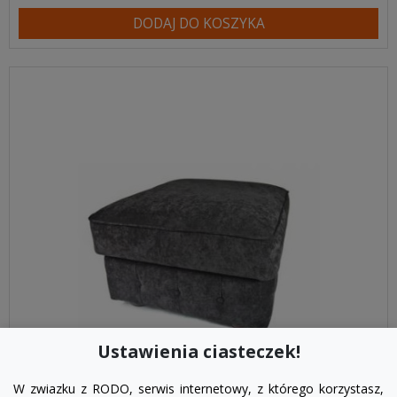
DODAJ DO KOSZYKA
Ustawienia ciasteczek!
W zwiazku z RODO, serwis internetowy, z którego korzystasz,