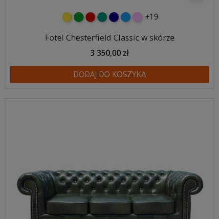
+19
żółty
zielony
czerwony
turkusowy
granatowy
niebieski
różowy
Fotel Chesterfield Classic w skórze
3 350,00 zł
DODAJ DO KOSZYKA