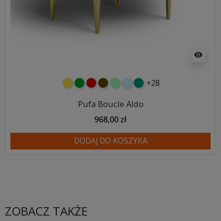
visibility
+28
żółty
zielony
czerwony
czekoladowy
miętowy
błękitny
turkusowy
Pufa Boucle Aldo
968,00 zł
DODAJ DO KOSZYKA
ZOBACZ TAKŻE