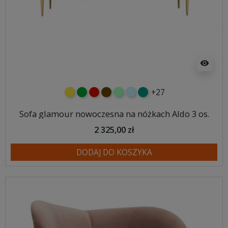
visibility
+27
żółty
zielony
czerwony
czekoladowy
miętowy
błękitny
turkusowy
Sofa glamour nowoczesna na nóżkach Aldo 3 os.
2 325,00 zł
DODAJ DO KOSZYKA