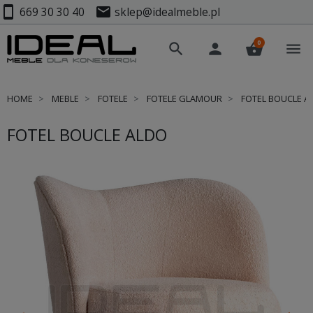
smartphone
mail
669 30 30 40
sklep@idealmeble.pl
0
search
person
shopping_basket
menu
HOME
MEBLE
FOTELE
FOTELE GLAMOUR
FOTEL BOUCLE A
FOTEL BOUCLE ALDO