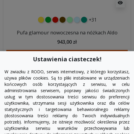
visibility
+31
żółty
zielony
czerwony
czekoladowy
miętowy
błękitny
turkusowy
Pufa glamour nowoczesna na nóżkach Aldo
943,00 zł
DODAJ DO KOSZYKA
Ustawienia ciasteczek!
W zwiazku z RODO, serwis internetowy, z którego korzystasz,
używa plików cookies. Są to pliki instalowane w urządzeniach
końcowych osób korzystających z serwisu, w celu
administrowania serwisem, poprawy jakości świadczonych
usług w tym dostosowania treści serwisu do preferencji
użytkownika, utrzymania sesji użytkownika oraz dla celów
statystycznych i targetowania behawioralnego reklamy
(dostosowania treści reklamy do Twoich indywidualnych
potrzeb). Informujemy, że istnieje możliwość określenia przez
Facebook
YouTube
Pinterest
Inst
użytkownika serwisu warunków przechowywania lub