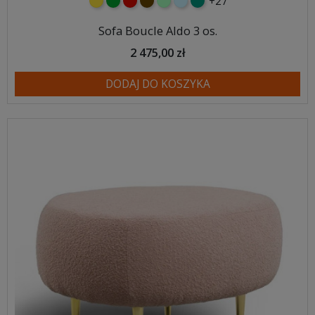
+27
żółty
zielony
czerwony
czekoladowy
miętowy
błękitny
turkusowy
Sofa Boucle Aldo 3 os.
2 475,00 zł
DODAJ DO KOSZYKA