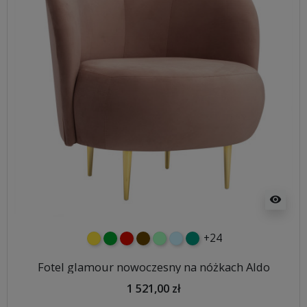
visibility
+24
żółty
zielony
czerwony
czekoladowy
miętowy
błękitny
turkusowy
Fotel glamour nowoczesny na nóżkach Aldo
1 521,00 zł