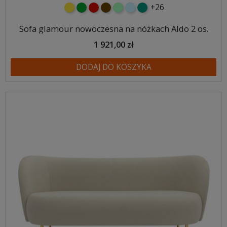
+26
żółty
zielony
czerwony
czekoladowy
miętowy
błękitny
turkusowy
Sofa glamour nowoczesna na nóżkach Aldo 2 os.
1 921,00 zł
DODAJ DO KOSZYKA