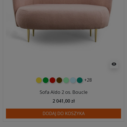
visibility
+28
żółty
zielony
czerwony
czekoladowy
miętowy
błękitny
turkusowy
Sofa Aldo 2 os. Boucle
2 041,00 zł
DODAJ DO KOSZYKA