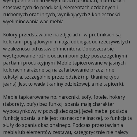
wystąpienie zmian w wymiarach produktu, materiałach
stosowanych do produkcji, elementach ozdobnych i
ruchomych oraz innych, wynikających z konieczności
wyeliminowania wad mebla.
Kolory przedstawione na zdjęciach i w próbnikach są
kolorami poglądowymi i mogą odbiegać od rzeczywistych
w zależności od ustawień monitora. Dopuszcza się
występowanie różnic odcieni pomiędzy poszczególnymi
partiami produkcyjnym. Meble tapicerowane w jasnych
kolorach narażone są na zafarbowanie przez inne
tekstylia, szczególnie przez odzież (np. tkaninę typu
jeans). Jest to wada tkaniny odzieżowej, a nie tapicerki.
Meble tapicerowane np. narożniki, sofy, fotele, hokery
(taborety, pufy) bez funkcji spania mają charakter
wypoczynkowy w pozycji siedzącej. Jeżeli mebel posiada
funkcję spania, a nie jest zaznaczone inaczej, to funkcja ta
służy do spania okazjonalnego. Podczas przestawiania
mebla lub elementów zestawu, kategorycznie nie należy