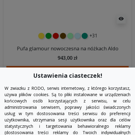
visibility
+31
żółty
zielony
czerwony
czekoladowy
miętowy
błękitny
turkusowy
Pufa glamour nowoczesna na nóżkach Aldo
943,00 zł
DODAJ DO KOSZYKA
Ustawienia ciasteczek!
W zwiazku z RODO, serwis internetowy, z którego korzystasz,
używa plików cookies. Są to pliki instalowane w urządzeniach
końcowych osób korzystających z serwisu, w celu
administrowania serwisem, poprawy jakości świadczonych
usług w tym dostosowania treści serwisu do preferencji
użytkownika, utrzymania sesji użytkownika oraz dla celów
statystycznych i targetowania behawioralnego reklamy
(dostosowania treści reklamy do Twoich indywidualnych