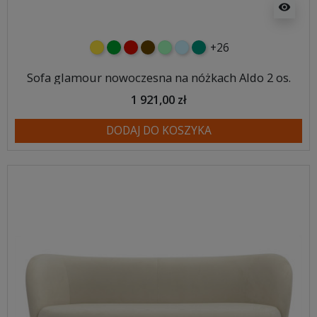
visibility
+26
żółty
zielony
czerwony
czekoladowy
miętowy
błękitny
turkusowy
Sofa glamour nowoczesna na nóżkach Aldo 2 os.
1 921,00 zł
DODAJ DO KOSZYKA