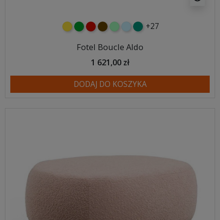
+27
żółty
zielony
czerwony
czekoladowy
miętowy
błękitny
turkusowy
Fotel Boucle Aldo
1 621,00 zł
DODAJ DO KOSZYKA