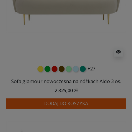
visibility
+27
żółty
zielony
czerwony
czekoladowy
miętowy
błękitny
turkusowy
Sofa glamour nowoczesna na nóżkach Aldo 3 os.
2 325,00 zł
DODAJ DO KOSZYKA