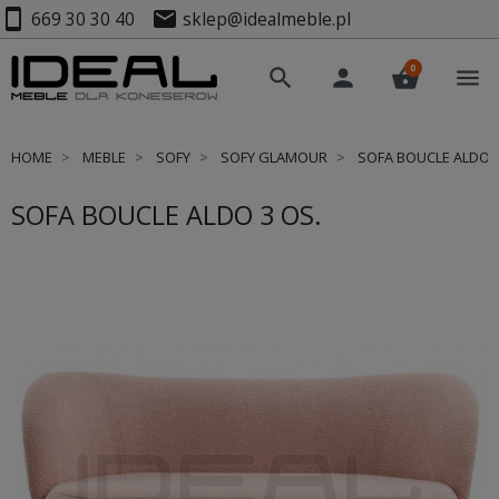
smartphone
mail
669 30 30 40
sklep@idealmeble.pl
0
search
person
shopping_basket
menu
HOME
MEBLE
SOFY
SOFY GLAMOUR
SOFA BOUCLE ALDO 3
SOFA BOUCLE ALDO 3 OS.