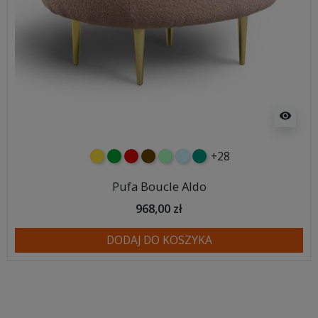
visibility
+28
żółty
zielony
czerwony
czekoladowy
miętowy
błękitny
turkusowy
Pufa Boucle Aldo
968,00 zł
DODAJ DO KOSZYKA