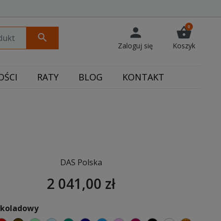
0
person
shopping_basket
search
Zaloguj się
Koszyk
ŚCI
RATY
BLOG
KONTAKT
DAS Polska
2 041,00 zł
zekoladowy