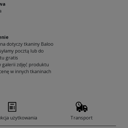
owa
a
enie
na dotyczy tkaniny Baloo
syłamy pocztą lub do
u gratis
 galerii zdjęć produktu
 cenę w innych tkaninach
ukcja użytkowania
Transport