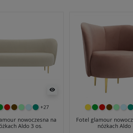
visibility
+27
y
ielony
czerwony
czekoladowy
miętowy
błękitny
turkusowy
żółty
zielony
czerwony
czekoladow
miętowy
błęki
tu
lamour nowoczesna na
Fotel glamour nowocz
óżkach Aldo 3 os.
nóżkach Aldo