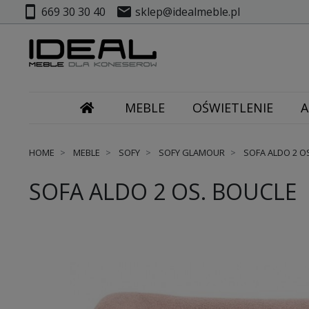
smartphone
mail
669 30 30 40
sklep@idealmeble.pl
MEBLE
OŚWIETLENIE
A
HOME
MEBLE
SOFY
SOFY GLAMOUR
SOFA ALDO 2 O
SOFA ALDO 2 OS. BOUCLE