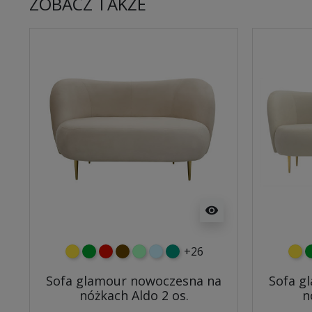
ZOBACZ TAKŻE
visibility
+26
żółty
zielony
czerwony
czekoladowy
miętowy
błękitny
turkusowy
żółt
z
Sofa glamour nowoczesna na
Sofa g
nóżkach Aldo 2 os.
n