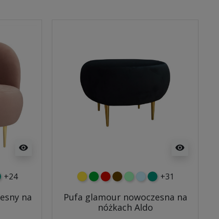
visibility
visibility
+24
+31
y
tny
rkusowy
żółty
zielony
czerwony
czekoladowy
miętowy
błękitny
turkusowy
esny na
Pufa glamour nowoczesna na
nóżkach Aldo