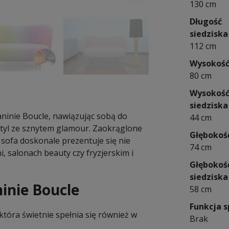
130 cm
Długość
siedziska
112 cm
Wysokoś
80 cm
Wysokoś
siedziska
ninie Boucle, nawiązując sobą do
44 cm
styl ze sznytem glamour. Zaokrąglone
Głębokoś
 sofa doskonale prezentuje się nie
74 cm
, salonach beauty czy fryzjerskim i
Głębokoś
siedziska
ninie Boucle
58 cm
Funkcja s
która świetnie spełnia się również w
Brak