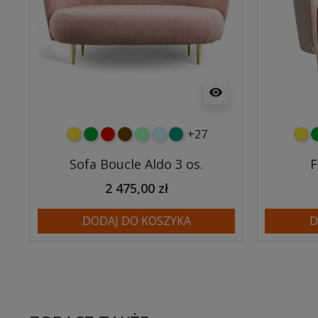
visibility
+27
żółty
zielony
czerwony
czekoladowy
miętowy
błękitny
turkusowy
żółt
z
Sofa Boucle Aldo 3 os.
F
2 475,00 zł
DODAJ DO KOSZYKA
D