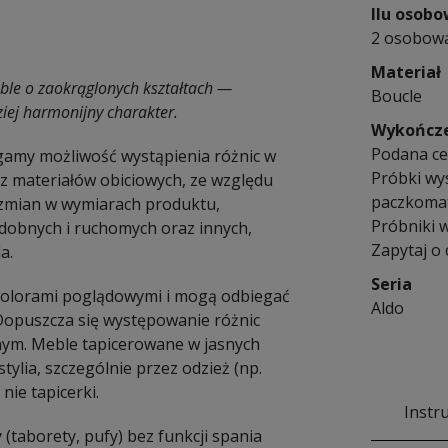
Ilu osob
2 osobow
Materiał
ble o zaokrąglonych kształtach —
Boucle
ziej harmonijny charakter.
Wykończ
Podana ce
amy możliwość wystąpienia różnic w
Próbki wy
 materiałów obiciowych, ze względu
paczkomat
e zmian w wymiarach produktu,
Próbniki w
dobnych i ruchomych oraz innych,
Zapytaj o
a.
Seria
 kolorami poglądowymi i mogą odbiegać
Aldo
 Dopuszcza się występowanie różnic
nym. Meble tapicerowane w jasnych
ylia, szczególnie przez odzież (np.
nie tapicerki.
Instr
 (taborety, pufy) bez funkcji spania