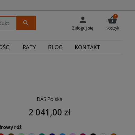
0
person
shopping_basket
search
Zaloguj się
Koszyk
ŚCI
RATY
BLOG
KONTAKT
DAS Polska
2 041,00 zł
drowy róż