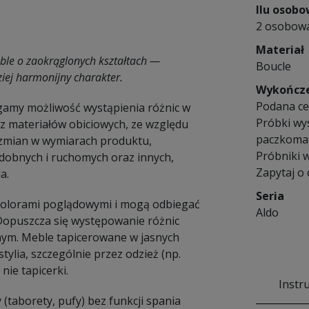
Ilu osob
2 osobow
Materiał
ble o zaokrąglonych kształtach —
Boucle
ziej harmonijny charakter.
Wykończ
Podana ce
amy możliwość wystąpienia różnic w
Próbki wy
 materiałów obiciowych, ze względu
paczkomat
e zmian w wymiarach produktu,
Próbniki w
dobnych i ruchomych oraz innych,
Zapytaj o
a.
Seria
 kolorami poglądowymi i mogą odbiegać
Aldo
 Dopuszcza się występowanie różnic
nym. Meble tapicerowane w jasnych
ylia, szczególnie przez odzież (np.
nie tapicerki.
Instr
 (taborety, pufy) bez funkcji spania