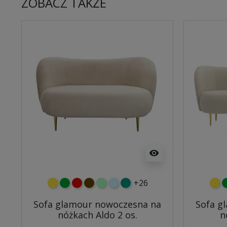
ZOBACZ TAKŻE
visibility
+26
żółty
zielony
czerwony
czekoladowy
miętowy
błękitny
turkusowy
żółt
z
Sofa glamour nowoczesna na
Sofa g
nóżkach Aldo 2 os.
n