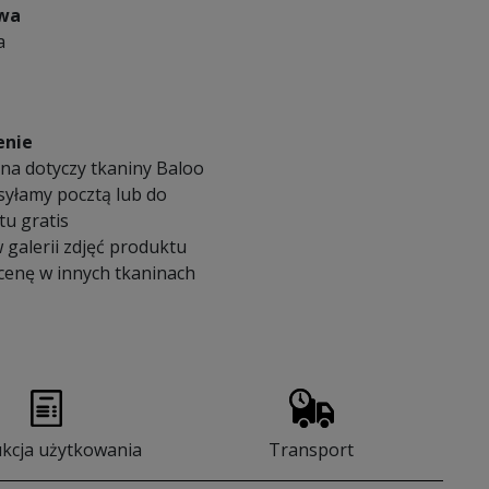
owa
a
enie
na dotyczy tkaniny Baloo
syłamy pocztą lub do
u gratis
 galerii zdjęć produktu
 cenę w innych tkaninach
ukcja użytkowania
Transport