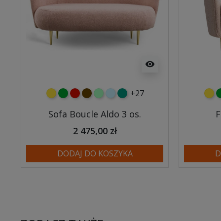
visibility
+27
żółty
zielony
czerwony
czekoladowy
miętowy
błękitny
turkusowy
żółt
z
Sofa Boucle Aldo 3 os.
F
2 475,00 zł
DODAJ DO KOSZYKA
D