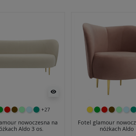
visibility
+27
y
ielony
czerwony
czekoladowy
miętowy
błękitny
turkusowy
żółty
zielony
czerwony
czekoladow
miętowy
błęki
tu
lamour nowoczesna na
Fotel glamour nowocz
óżkach Aldo 3 os.
nóżkach Aldo