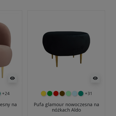
visibility
visibility
+24
+31
y
tny
rkusowy
żółty
zielony
czerwony
czekoladowy
miętowy
błękitny
turkusowy
esny na
Pufa glamour nowoczesna na
nóżkach Aldo