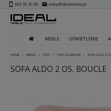
smartphone
mail
669 30 30 40
sklep@idealmeble.pl
MEBLE
OŚWIETLENIE
A
HOME
MEBLE
SOFY
SOFY GLAMOUR
SOFA ALDO 2 O
SOFA ALDO 2 OS. BOUCLE