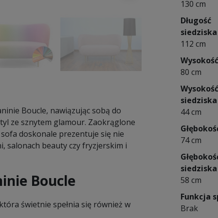
130 cm
Długość
siedziska
112 cm
Wysokoś
80 cm
Wysokoś
siedziska
ninie Boucle, nawiązując sobą do
44 cm
styl ze sznytem glamour. Zaokrąglone
Głębokoś
 sofa doskonale prezentuje się nie
74 cm
, salonach beauty czy fryzjerskim i
Głębokoś
siedziska
ninie Boucle
58 cm
Funkcja s
która świetnie spełnia się również w
Brak