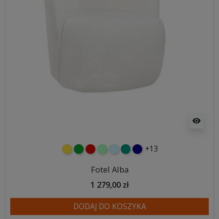
visibility
+13
żółty
zielony
czerwony
miętowy
błękitny
turkusowy
granatowy
Fotel Alba
1 279,00 zł
DODAJ DO KOSZYKA