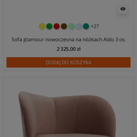
visibility
+27
żółty
zielony
czerwony
czekoladowy
miętowy
błękitny
turkusowy
Sofa glamour nowoczesna na nóżkach Aldo 3 os.
2 325,00 zł
DODAJ DO KOSZYKA