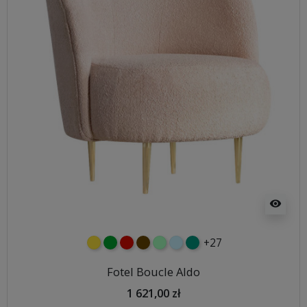
visibility
+27
żółty
zielony
czerwony
czekoladowy
miętowy
błękitny
turkusowy
Fotel Boucle Aldo
1 621,00 zł