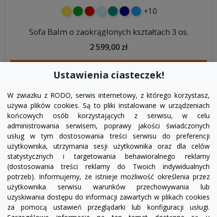
+10
żółty
zielony
czerwony
błękitny
turkusowy
granatowy
niebieski
Sofa Balm o zaokrąglonych kształtach 3 os.
2 599,00 zł
DODAJ DO KOSZYKA
Ustawienia ciasteczek!
W zwiazku z RODO, serwis internetowy, z którego korzystasz,
używa plików cookies. Są to pliki instalowane w urządzeniach
końcowych osób korzystających z serwisu, w celu
administrowania serwisem, poprawy jakości świadczonych
usług w tym dostosowania treści serwisu do preferencji
użytkownika, utrzymania sesji użytkownika oraz dla celów
statystycznych i targetowania behawioralnego reklamy
(dostosowania treści reklamy do Twoich indywidualnych
potrzeb). Informujemy, że istnieje możliwość określenia przez
Facebook
YouTube
Pinterest
Inst
użytkownika serwisu warunków przechowywania lub
uzyskiwania dostępu do informacji zawartych w plikach cookies
za pomocą ustawień przeglądarki lub konfiguracji usługi.