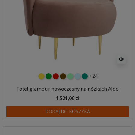
visibility
+24
żółty
zielony
czerwony
czekoladowy
miętowy
błękitny
turkusowy
Fotel glamour nowoczesny na nóżkach Aldo
1 521,00 zł
DODAJ DO KOSZYKA