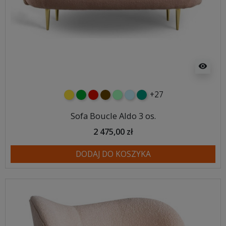
visibility
+27
żółty
zielony
czerwony
czekoladowy
miętowy
błękitny
turkusowy
Sofa Boucle Aldo 3 os.
2 475,00 zł
DODAJ DO KOSZYKA