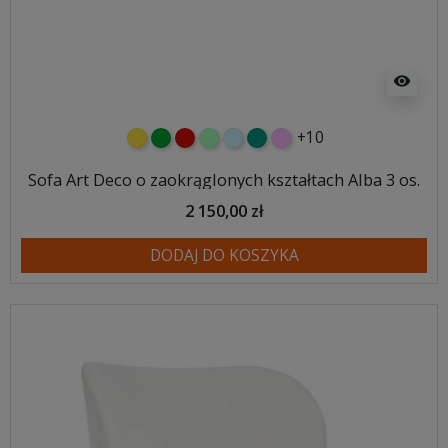
visibility
+10
żółty
zielony
czerwony
miętowy
błękitny
turkusowy
różowy
Sofa Art Deco o zaokrąglonych kształtach Alba 3 os.
2 150,00 zł
DODAJ DO KOSZYKA