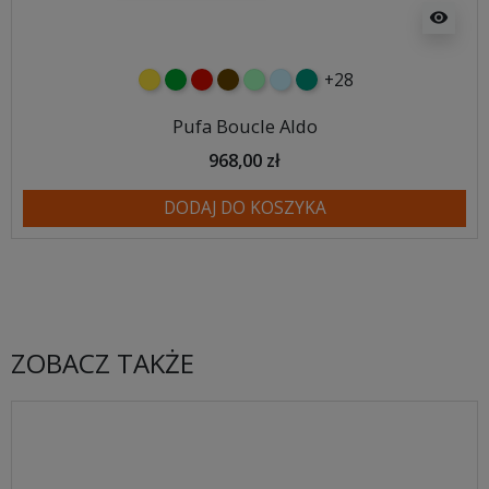
visibility
+28
żółty
zielony
czerwony
czekoladowy
miętowy
błękitny
turkusowy
Pufa Boucle Aldo
968,00 zł
DODAJ DO KOSZYKA
ZOBACZ TAKŻE