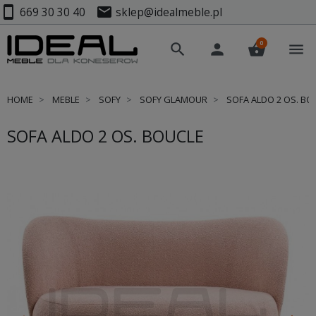
smartphone
mail
669 30 30 40
sklep@idealmeble.pl
0
search
person
shopping_basket
menu
HOME
MEBLE
SOFY
SOFY GLAMOUR
SOFA ALDO 2 OS. BO
SOFA ALDO 2 OS. BOUCLE