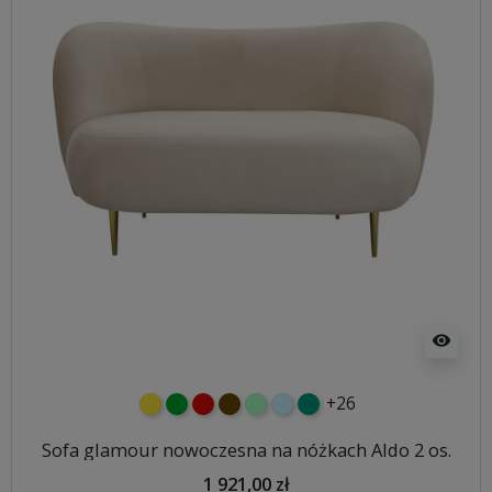
visibility
+26
żółty
zielony
czerwony
czekoladowy
miętowy
błękitny
turkusowy
Sofa glamour nowoczesna na nóżkach Aldo 2 os.
1 921,00 zł