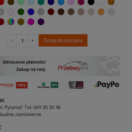
elony
czerwony
czekoladowy
miętowy
błękitny
turkusowy
granatowy
niebieski
różowy
malinowy
czarny
biały
złoty
y
emno szary
jasnoszary
jasny róż
butelkowa zieleń
ciemno niebieski
szary
kasztanowy
ciemno brązowy
brązowy
jasnobrązowy
beżowy
pomarańcz
platyno
ytowy
glasty
bordowy
wybór koloru
coffee
fuksja
fioletowy
Dodaj do koszyka
−
+
ść
i. Pytania? Tel. 669 30 30 40
dualne zamówienie
ć