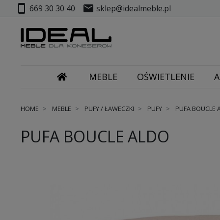
smartphone
mail
669 30 30 40
sklep@idealmeble.pl
MEBLE
OŚWIETLENIE
A
HOME
MEBLE
PUFY / ŁAWECZKI
PUFY
PUFA BOUCLE 
PUFA BOUCLE ALDO