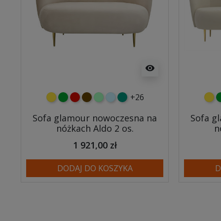
visibility
+26
żółty
zielony
czerwony
czekoladowy
miętowy
błękitny
turkusowy
żółt
z
Sofa glamour nowoczesna na
Sofa g
nóżkach Aldo 2 os.
n
1 921,00 zł
DODAJ DO KOSZYKA
D