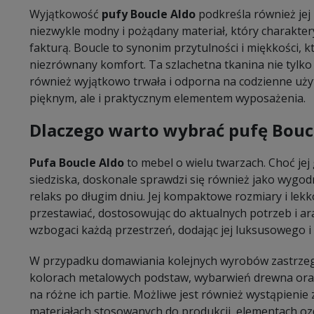
Wyjątkowość
pufy Boucle Aldo
podkreśla również jej 
niezwykle modny i pożądany materiał, który charakter
fakturą. Boucle to synonim przytulności i miękkości, 
niezrównany komfort. Ta szlachetna tkanina nie tylko p
również wyjątkowo trwała i odporna na codzienne uży
pięknym, ale i praktycznym elementem wyposażenia.
Dlaczego warto wybrać pufę Bouc
Pufa Boucle Aldo
to mebel o wielu twarzach. Choć je
siedziska, doskonale sprawdzi się również jako wygo
relaks po długim dniu. Jej kompaktowe rozmiary i lekk
przestawiać, dostosowując do aktualnych potrzeb i ara
wzbogaci każdą przestrzeń, dodając jej luksusowego i
W przypadku domawiania kolejnych wyrobów zastrzeg
kolorach metalowych podstaw, wybarwień drewna oraz
na różne ich partie. Możliwe jest również wystąpieni
materiałach stosowanych do produkcji, elementach oz