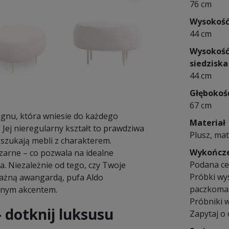
76 cm
Wysokoś
44 cm
Wysokoś
siedziska
44 cm
Głębokoś
67 cm
gnu, która wniesie do każdego
Materiał
 Jej nieregularny kształt to prawdziwa
Plusz, mat
 szukają mebli z charakterem.
Wykończ
zarne – co pozwala na idealne
Podana ce
a. Niezależnie od tego, czy Twoje
Próbki wy
ważną awangardą, pufa Aldo
paczkomat
alnym akcentem.
Próbniki w
 dotknij luksusu
Zapytaj o