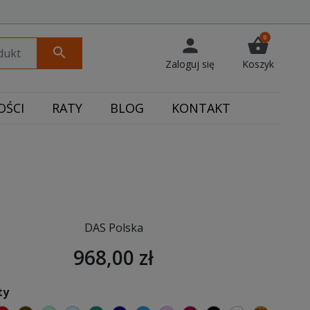
0
person
shopping_basket
search
Zaloguj się
Koszyk
ŚCI
RATY
BLOG
KONTAKT
DAS Polska
968,00 zł
ty