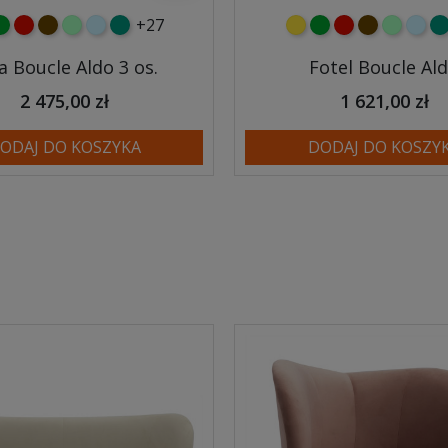
+27
y
ielony
czerwony
czekoladowy
miętowy
błękitny
turkusowy
żółty
zielony
czerwony
czekoladow
miętowy
błęki
tu
a Boucle Aldo 3 os.
Fotel Boucle Al
2 475,00 zł
1 621,00 zł
ODAJ DO KOSZYKA
DODAJ DO KOSZY