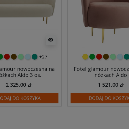
visibility
+27
y
ielony
czerwony
czekoladowy
miętowy
błękitny
turkusowy
żółty
zielony
czerwony
czekoladow
miętowy
błęki
tu
lamour nowoczesna na
Fotel glamour nowocz
óżkach Aldo 3 os.
nóżkach Aldo
2 325,00 zł
1 521,00 zł
ODAJ DO KOSZYKA
DODAJ DO KOSZY