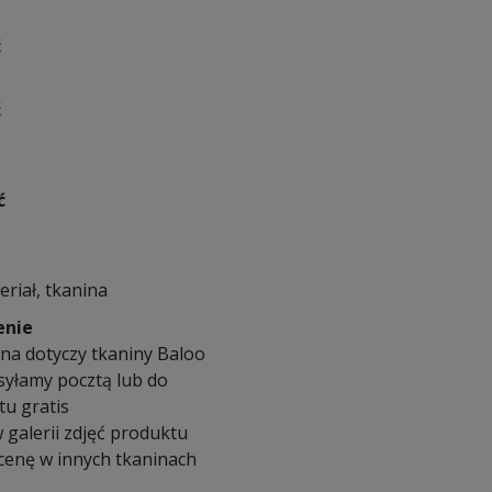
ć
ć
ć
eriał, tkanina
enie
na dotyczy tkaniny Baloo
syłamy pocztą lub do
u gratis
 galerii zdjęć produktu
 cenę w innych tkaninach