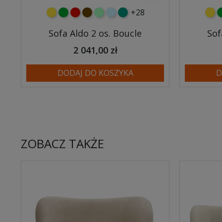
+28
żółty
zielony
czerwony
czekoladowy
miętowy
błękitny
turkusowy
żółt
z
Sofa Aldo 2 os. Boucle
Sof
2 041,00 zł
DODAJ DO KOSZYKA
D
ZOBACZ TAKŻE