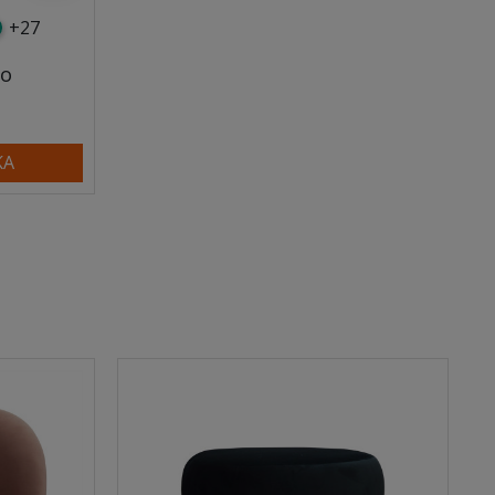
+27
y
tny
rkusowy
do
KA