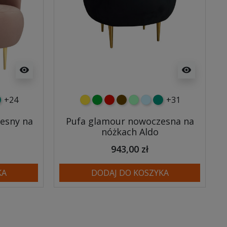
visibility
visibility
+24
+31
y
tny
rkusowy
żółty
zielony
czerwony
czekoladowy
miętowy
błękitny
turkusowy
esny na
Pufa glamour nowoczesna na
nóżkach Aldo
943,00 zł
KA
DODAJ DO KOSZYKA