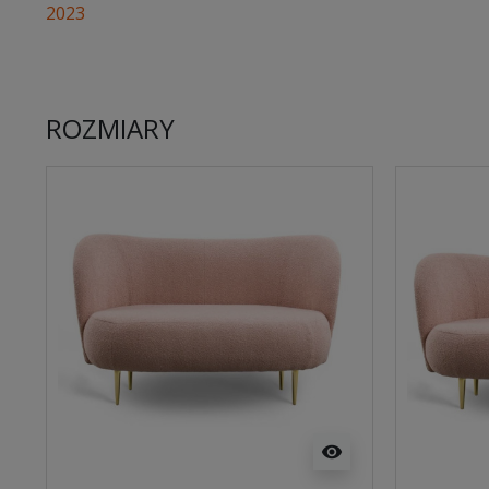
2023
ROZMIARY
visibility