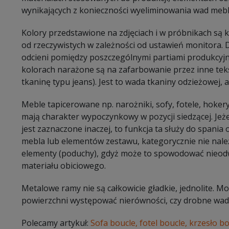
wynikających z konieczności wyeliminowania wad mebl
Kolory przedstawione na zdjęciach i w próbnikach są
od rzeczywistych w zależności od ustawień monitora.
odcieni pomiędzy poszczególnymi partiami produkcyj
kolorach narażone są na zafarbowanie przez inne tekst
tkaninę typu jeans). Jest to wada tkaniny odzieżowej, a 
Meble tapicerowane np. narożniki, sofy, fotele, hokery
mają charakter wypoczynkowy w pozycji siedzącej. Jeże
jest zaznaczone inaczej, to funkcja ta służy do spani
mebla lub elementów zestawu, kategorycznie nie należ
elementy (poduchy), gdyż może to spowodować nieodw
materiału obiciowego.
Metalowe ramy nie są całkowicie gładkie, jednolite. 
powierzchni występować nierówności, czy drobne wady
Polecamy artykuł:
Sofa boucle, fotel boucle, krzesło bo