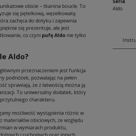
Seria
unikatowe obicie – tkanina boucle. To
Aldo
yzuje się pętelkową, węzełkowatą
która zachęca do dotyku i zapewnia
ięknie się prezentuje, ale jest
tkowanie, co czyni
pufę Aldo
nie tylko
Instr
le Aldo?
j głównym przeznaczeniem jest funkcja
dny podnóżek, pozwalając na pełen
ość sprawiają, że z łatwością można ją
nżacji. To uniwersalny dodatek, który
 przytulnego charakteru.
amy możliwość wystąpienia różnic w
 materiałów obiciowych, ze względu
e zmian w wymiarach produktu,
dobnych i ruchomych oraz innych,