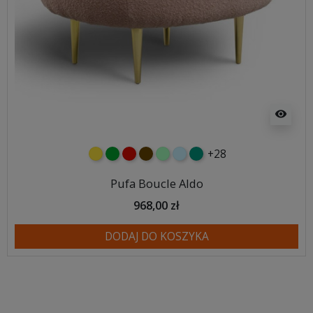
visibility
+28
żółty
zielony
czerwony
czekoladowy
miętowy
błękitny
turkusowy
Pufa Boucle Aldo
968,00 zł
DODAJ DO KOSZYKA