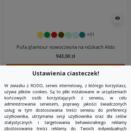
visibility
+31
żółty
zielony
czerwony
czekoladowy
miętowy
błękitny
turkusowy
Pufa glamour nowoczesna na nóżkach Aldo
943,00 zł
DODAJ DO KOSZYKA
Ustawienia ciasteczek!
W zwiazku z RODO, serwis internetowy, z którego korzystasz,
używa plików cookies. Są to pliki instalowane w urządzeniach
końcowych osób korzystających z serwisu, w celu
administrowania serwisem, poprawy jakości świadczonych
usług w tym dostosowania treści serwisu do preferencji
użytkownika, utrzymania sesji użytkownika oraz dla celów
statystycznych i targetowania behawioralnego reklamy
(dostosowania treści reklamy do Twoich indywidualnych