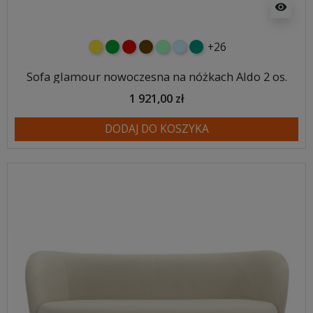
visibility
+26
żółty
zielony
czerwony
czekoladowy
miętowy
błękitny
turkusowy
Sofa glamour nowoczesna na nóżkach Aldo 2 os.
1 921,00 zł
DODAJ DO KOSZYKA