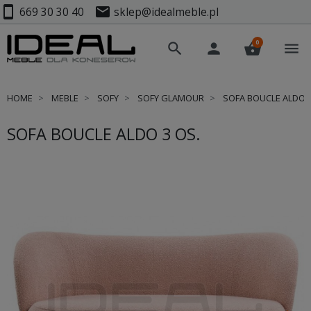
smartphone
mail
669 30 30 40
sklep@idealmeble.pl
0
search
person
shopping_basket
menu
HOME
MEBLE
SOFY
SOFY GLAMOUR
SOFA BOUCLE ALDO 3
SOFA BOUCLE ALDO 3 OS.