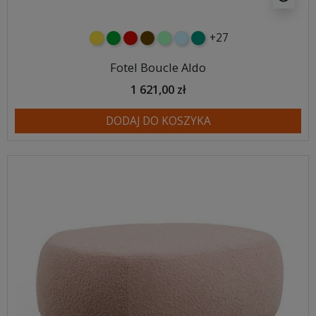
+27
żółty
zielony
czerwony
czekoladowy
miętowy
błękitny
turkusowy
Fotel Boucle Aldo
1 621,00 zł
DODAJ DO KOSZYKA