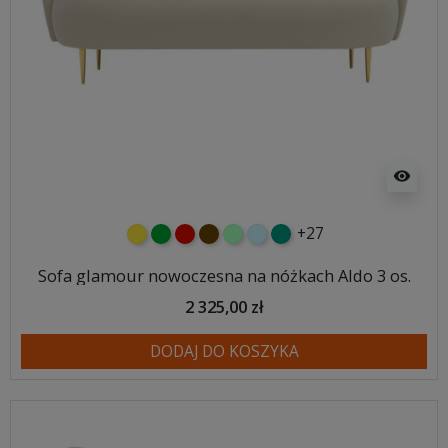
visibility
+27
żółty
zielony
czerwony
czekoladowy
miętowy
błękitny
turkusowy
Sofa glamour nowoczesna na nóżkach Aldo 3 os.
2 325,00 zł
DODAJ DO KOSZYKA