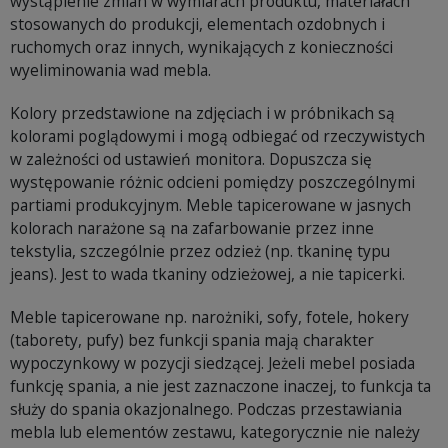
wystąpienie zmian w wymiarach produktu, materiałach
stosowanych do produkcji, elementach ozdobnych i
ruchomych oraz innych, wynikających z konieczności
wyeliminowania wad mebla.
Kolory przedstawione na zdjęciach i w próbnikach są
kolorami poglądowymi i mogą odbiegać od rzeczywistych
w zależności od ustawień monitora. Dopuszcza się
występowanie różnic odcieni pomiędzy poszczególnymi
partiami produkcyjnym. Meble tapicerowane w jasnych
kolorach narażone są na zafarbowanie przez inne
tekstylia, szczególnie przez odzież (np. tkaninę typu
jeans). Jest to wada tkaniny odzieżowej, a nie tapicerki.
Meble tapicerowane np. narożniki, sofy, fotele, hokery
(taborety, pufy) bez funkcji spania mają charakter
wypoczynkowy w pozycji siedzącej. Jeżeli mebel posiada
funkcję spania, a nie jest zaznaczone inaczej, to funkcja ta
służy do spania okazjonalnego. Podczas przestawiania
mebla lub elementów zestawu, kategorycznie nie należy