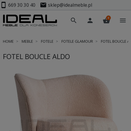
smartphone
mail
669 30 30 40
sklep@idealmeble.pl
0
search
person
shopping_basket
menu
HOME
MEBLE
FOTELE
FOTELE GLAMOUR
FOTEL BOUCLE A
FOTEL BOUCLE ALDO