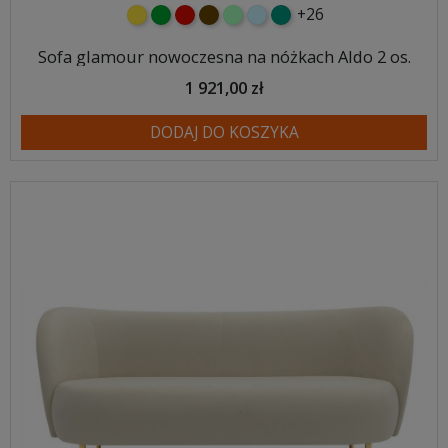
+26
żółty
zielony
czerwony
czekoladowy
miętowy
błękitny
turkusowy
Sofa glamour nowoczesna na nóżkach Aldo 2 os.
1 921,00 zł
DODAJ DO KOSZYKA