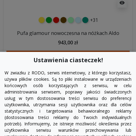
visibility
+31
żółty
zielony
czerwony
czekoladowy
miętowy
błękitny
turkusowy
Pufa glamour nowoczesna na nóżkach Aldo
943,00 zł
DODAJ DO KOSZYKA
Ustawienia ciasteczek!
W zwiazku z RODO, serwis internetowy, z którego korzystasz,
używa plików cookies. Są to pliki instalowane w urządzeniach
końcowych osób korzystających z serwisu, w celu
administrowania serwisem, poprawy jakości świadczonych
usług w tym dostosowania treści serwisu do preferencji
użytkownika, utrzymania sesji użytkownika oraz dla celów
statystycznych i targetowania behawioralnego reklamy
(dostosowania treści reklamy do Twoich indywidualnych
potrzeb). Informujemy, że istnieje możliwość określenia przez
Facebook
YouTube
Pinterest
Inst
użytkownika serwisu warunków przechowywania lub