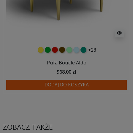
visibility
+28
żółty
zielony
czerwony
czekoladowy
miętowy
błękitny
turkusowy
Pufa Boucle Aldo
968,00 zł
DODAJ DO KOSZYKA
ZOBACZ TAKŻE