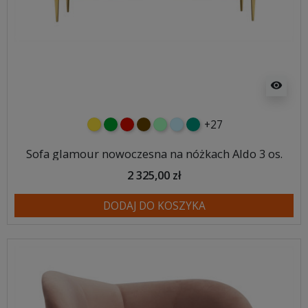
visibility
+27
żółty
zielony
czerwony
czekoladowy
miętowy
błękitny
turkusowy
Sofa glamour nowoczesna na nóżkach Aldo 3 os.
2 325,00 zł
DODAJ DO KOSZYKA