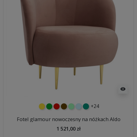
visibility
+24
żółty
zielony
czerwony
czekoladowy
miętowy
błękitny
turkusowy
Fotel glamour nowoczesny na nóżkach Aldo
1 521,00 zł