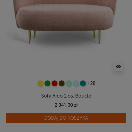
visibility
+28
żółty
zielony
czerwony
czekoladowy
miętowy
błękitny
turkusowy
Sofa Aldo 2 os. Boucle
2 041,00 zł
DODAJ DO KOSZYKA