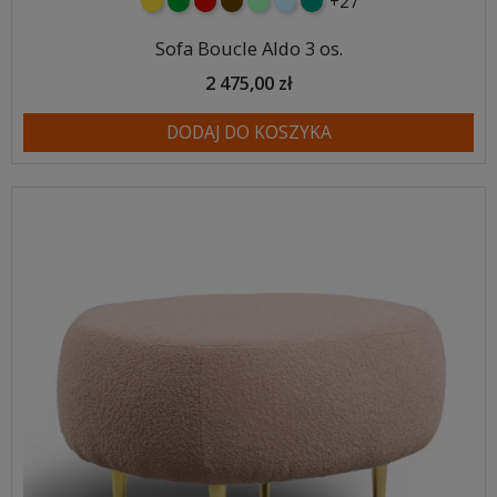
+27
żółty
zielony
czerwony
czekoladowy
miętowy
błękitny
turkusowy
Sofa Boucle Aldo 3 os.
2 475,00 zł
DODAJ DO KOSZYKA