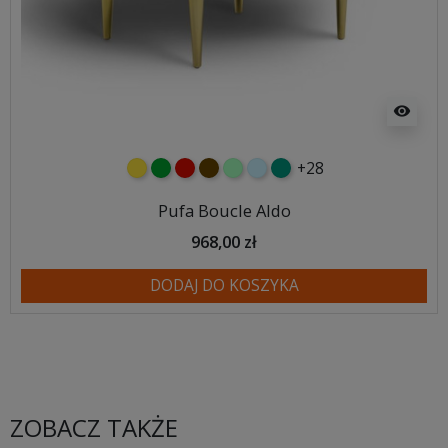
visibility
+28
żółty
zielony
czerwony
czekoladowy
miętowy
błękitny
turkusowy
Pufa Boucle Aldo
968,00 zł
DODAJ DO KOSZYKA
ZOBACZ TAKŻE