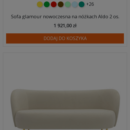
+26
żółty
zielony
czerwony
czekoladowy
miętowy
błękitny
turkusowy
Sofa glamour nowoczesna na nóżkach Aldo 2 os.
1 921,00 zł
DODAJ DO KOSZYKA