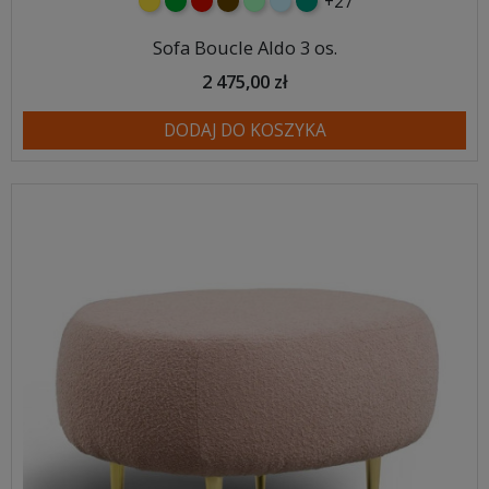
+27
żółty
zielony
czerwony
czekoladowy
miętowy
błękitny
turkusowy
Sofa Boucle Aldo 3 os.
2 475,00 zł
DODAJ DO KOSZYKA