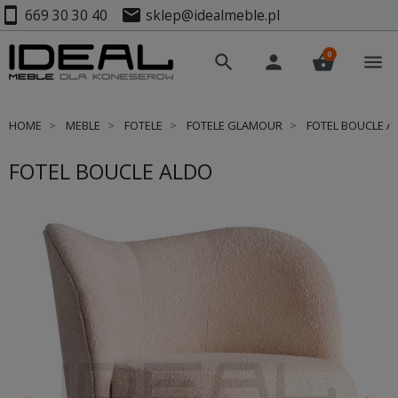
smartphone
mail
669 30 30 40
sklep@idealmeble.pl
0
search
person
shopping_basket
menu
HOME
MEBLE
FOTELE
FOTELE GLAMOUR
FOTEL BOUCLE A
FOTEL BOUCLE ALDO