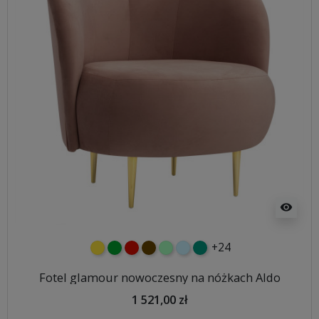
visibility
+24
żółty
zielony
czerwony
czekoladowy
miętowy
błękitny
turkusowy
Fotel glamour nowoczesny na nóżkach Aldo
1 521,00 zł