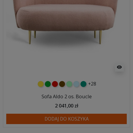
visibility
+28
żółty
zielony
czerwony
czekoladowy
miętowy
błękitny
turkusowy
Sofa Aldo 2 os. Boucle
2 041,00 zł
DODAJ DO KOSZYKA