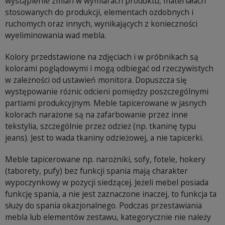
wystąpienie zmian w wymiarach produktu, materiałach
stosowanych do produkcji, elementach ozdobnych i
ruchomych oraz innych, wynikających z konieczności
wyeliminowania wad mebla.
Kolory przedstawione na zdjęciach i w próbnikach są
kolorami poglądowymi i mogą odbiegać od rzeczywistych
w zależności od ustawień monitora. Dopuszcza się
występowanie różnic odcieni pomiędzy poszczególnymi
partiami produkcyjnym. Meble tapicerowane w jasnych
kolorach narażone są na zafarbowanie przez inne
tekstylia, szczególnie przez odzież (np. tkaninę typu
jeans). Jest to wada tkaniny odzieżowej, a nie tapicerki.
Meble tapicerowane np. narożniki, sofy, fotele, hokery
(taborety, pufy) bez funkcji spania mają charakter
wypoczynkowy w pozycji siedzącej. Jeżeli mebel posiada
funkcję spania, a nie jest zaznaczone inaczej, to funkcja ta
służy do spania okazjonalnego. Podczas przestawiania
mebla lub elementów zestawu, kategorycznie nie należy