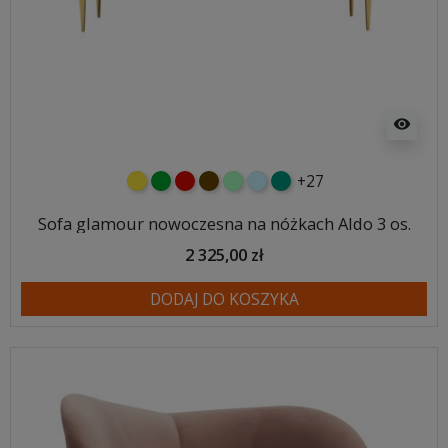
visibility
+27
żółty
zielony
czerwony
czekoladowy
miętowy
błękitny
turkusowy
Sofa glamour nowoczesna na nóżkach Aldo 3 os.
2 325,00 zł
DODAJ DO KOSZYKA