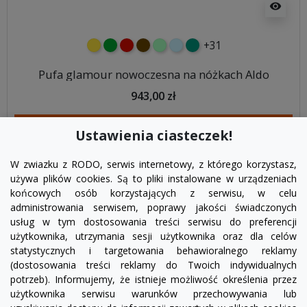
visibility
+31
żółty
zielony
czerwony
czekoladowy
miętowy
błękitny
turkusowy
Pufa glamour nowoczesna na nóżkach Aldo
943,00 zł
DODAJ DO KOSZYKA
Ustawienia ciasteczek!
W zwiazku z RODO, serwis internetowy, z którego korzystasz,
używa plików cookies. Są to pliki instalowane w urządzeniach
końcowych osób korzystających z serwisu, w celu
administrowania serwisem, poprawy jakości świadczonych
usług w tym dostosowania treści serwisu do preferencji
użytkownika, utrzymania sesji użytkownika oraz dla celów
statystycznych i targetowania behawioralnego reklamy
(dostosowania treści reklamy do Twoich indywidualnych
potrzeb). Informujemy, że istnieje możliwość określenia przez
Facebook
YouTube
Pinterest
Inst
użytkownika serwisu warunków przechowywania lub