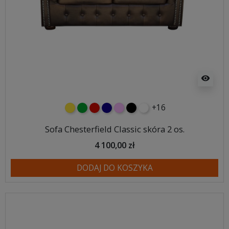
visibility
+16
żółty
zielony
czerwony
granatowy
różowy
czarny
biały
Sofa Chesterfield Classic skóra 2 os.
4 100,00 zł
DODAJ DO KOSZYKA