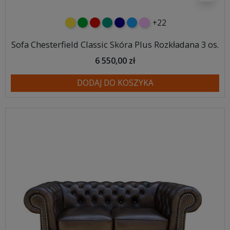
+22
żółty
zielony
czerwony
turkusowy
granatowy
niebieski
różowy
Sofa Chesterfield Classic Skóra Plus Rozkładana 3 os.
6 550,00 zł
DODAJ DO KOSZYKA