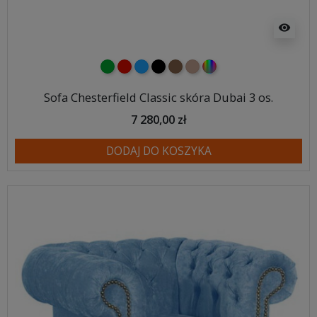
visibility
zielony
czerwony
niebieski
czarny
brązowy
jasnobrązowy
wybór koloru
Sofa Chesterfield Classic skóra Dubai 3 os.
7 280,00 zł
DODAJ DO KOSZYKA