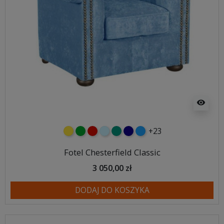
visibility
+23
żółty
zielony
czerwony
błękitny
turkusowy
granatowy
niebieski
Fotel Chesterfield Classic
3 050,00 zł
DODAJ DO KOSZYKA