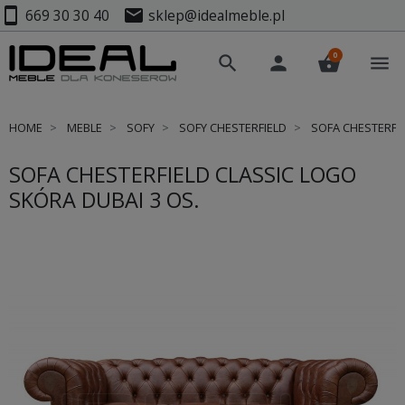
smartphone
mail
669 30 30 40
sklep@idealmeble.pl
0
search
person
shopping_basket
menu
HOME
MEBLE
SOFY
SOFY CHESTERFIELD
SOFA CHESTERFIE
SOFA CHESTERFIELD CLASSIC LOGO
SKÓRA DUBAI 3 OS.