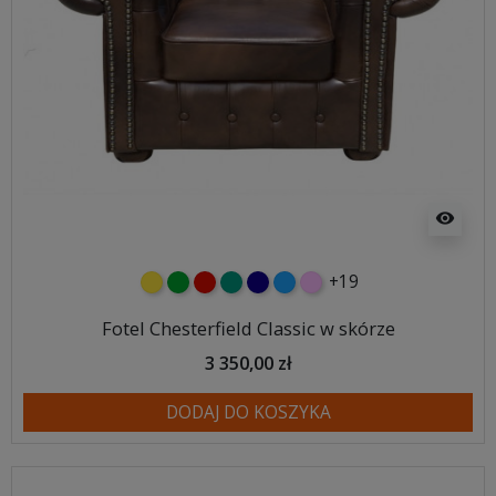
visibility
+19
żółty
zielony
czerwony
turkusowy
granatowy
niebieski
różowy
Fotel Chesterfield Classic w skórze
3 350,00 zł
DODAJ DO KOSZYKA