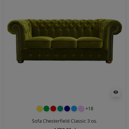
visibility
+18
żółty
zielony
czerwony
turkusowy
granatowy
niebieski
różowy
Sofa Chesterfield Classic 3 os.