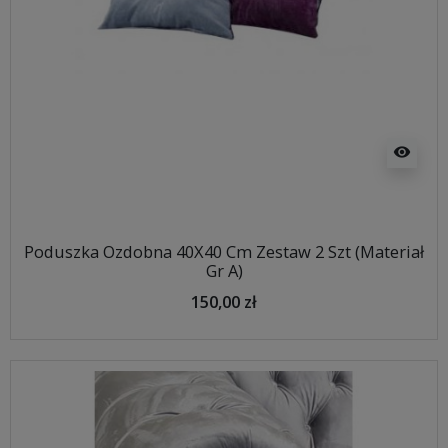
visibility
Poduszka Ozdobna 40X40 Cm Zestaw 2 Szt (Materiał
Gr A)
150,00 zł