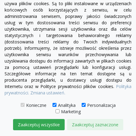
używa plików cookies. Są to pliki instalowane w urządzeniach
końcowych osób korzystających z serwisu, w celu
administrowania serwisem, poprawy jakości świadczonych
usług w tym dostosowania treści serwisu do preferencji
użytkownika, utrzymania sesji użytkownika oraz dla celów
statystycznych i targetowania behawioralnego reklamy
(dostosowania treści reklamy do Twoich indywidualnych
potrzeb). Informujemy, że istnieje możliwość określenia przez
użytkownika serwisu warunków przechowywania lub
uzyskiwania dostępu do informacji zawartych w plikach cookies
za pomocą ustawień przeglądarki lub konfiguracji usługi.
Szczegółowe informacje na ten temat dostępne są u
producenta przeglądarki, u dostawcy usługi dostępu do
visibility
Internetu oraz w Polityce prywatności plików cookies.
Polityka
prywatności.
Zmiana ustawień.
+19
żółty
zielony
czerwony
czekoladowy
miętowy
błękitny
turkusowy
Konieczne
Analityka
Personalizacja
Marketing
Fotel Chesterfield Classic skóra Dubai
4 690,00 zł
Zaakceptuj wszystkie
Zaakceptuj zaznaczone