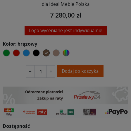
dla Ideal Meble Polska
7 280,00 zł
Logo wyceniane jest indywidualnie
Kolor: brązowy
zielony
czerwony
niebieski
czarny
brązowy
jasnobrązowy
wybór koloru
Dodaj do koszyka
−
+
Dostępność