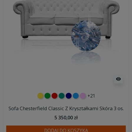
visibility
+21
żółty
zielony
czerwony
turkusowy
granatowy
niebieski
różowy
Sofa Chesterfield Classic Z Kryształkami Skóra 3 os.
5 350,00 zł
DODAJ DO KOSZYKA