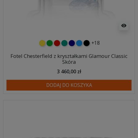
visibility
+18
żółty
zielony
czerwony
turkusowy
granatowy
niebieski
czarny
Fotel Chesterfield z kryształkami Glamour Classic
Skóra
3 460,00 zł
DODAJ DO KOSZYKA