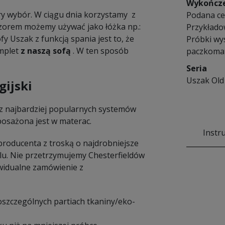
Wykończ
y wybór. W ciągu dnia korzystamy z
Podana cen
czorem możemy używać jako łóżka np.:
Przykłado
y Uszak z funkcją spania jest to, że
Próbki wy
mplet
z naszą sofą
. W ten sposób
paczkomat
Seria
Uszak Old
gijski
z najbardziej popularnych systemów
yposażona jest w materac.
Instr
 producenta z troską o najdrobniejsze
lu. Nie przetrzymujemy Chesterfieldów
widualne zamówienie z
poszczególnych partiach tkaniny/eko-