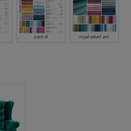
paris el
royal velvet am