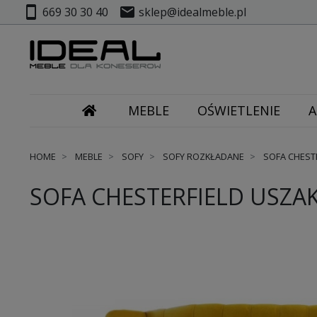
smartphone
mail
669 30 30 40
sklep@idealmeble.pl
MEBLE
OŚWIETLENIE
A
HOME
MEBLE
SOFY
SOFY ROZKŁADANE
SOFA CHESTE
SOFA CHESTERFIELD USZAK 