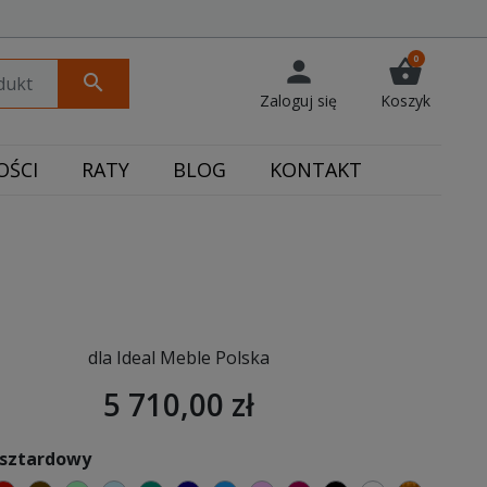
0
person
shopping_basket
search
Zaloguj się
Koszyk
ŚCI
RATY
BLOG
KONTAKT
dla Ideal Meble Polska
5 710,00 zł
usztardowy