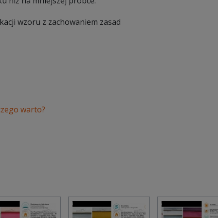
u niż na mniejszej próbce.
ikacji wzoru z zachowaniem zasad
czego warto?