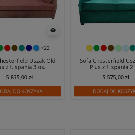
visibility
+22
y
ielony
czerwony
czekoladowy
turkusowy
granatowy
niebieski
żółty
zielony
czerwony
czekoladow
miętowy
błęki
tu
hesterfield Uszak Old
Sofa Chesterfield Us
us z f. spania 3 os.
Plus z f. spania 2 
5 835,00 zł
5 575,00 zł
ODAJ DO KOSZYKA
DODAJ DO KOSZY