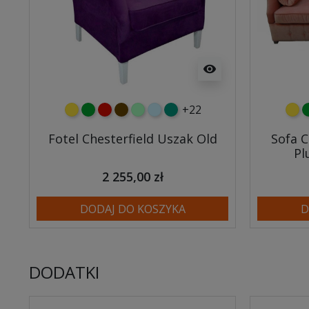
visibility
+22
żółty
zielony
czerwony
czekoladowy
miętowy
błękitny
turkusowy
żółt
z
Fotel Chesterfield Uszak Old
Sofa C
Pl
2 255,00 zł
DODAJ DO KOSZYKA
D
DODATKI