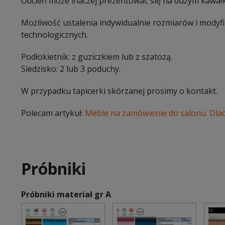
Odcień może inaczej prezentować się na dużym kawałk
Możliwość ustalenia indywidualnie rozmiarów i modyf
technologicznych.
Podłokietnik: z guziczkiem lub z szatozą.
Siedzisko: 2 lub 3 poduchy.
W przypadku tapicerki skórzanej prosimy o kontakt.
Polecam artykuł:
Meble na zamówienie do salonu. Dla
Próbniki
Próbniki materiał gr A