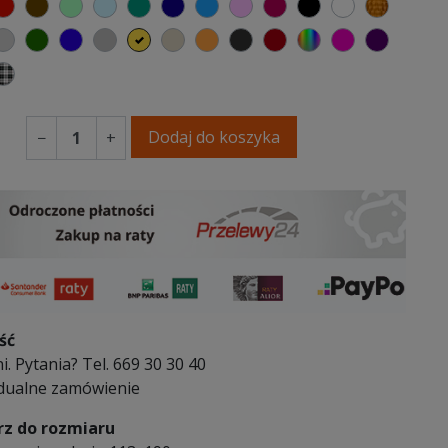
elony
czerwony
czekoladowy
miętowy
błękitny
turkusowy
granatowy
niebieski
różowy
malinowy
czarny
biały
złoty
y
emno szary
jasnoszary
butelkowa zieleń
ciemno niebieski
szary
musztardowy
beżowy
pomarańczowy
antracytowy
bordowy
wybór koloru
fuksja
fioleto
wy
ski
Kratka
Dodaj do koszyka
−
+
ść
i. Pytania? Tel. 669 30 30 40
dualne zamówienie
z do rozmiaru