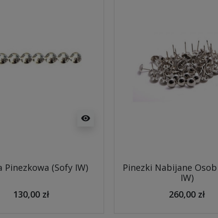
visibility
 Pinezkowa (Sofy IW)
Pinezki Nabijane Osob
IW)
130,00 zł
260,00 zł