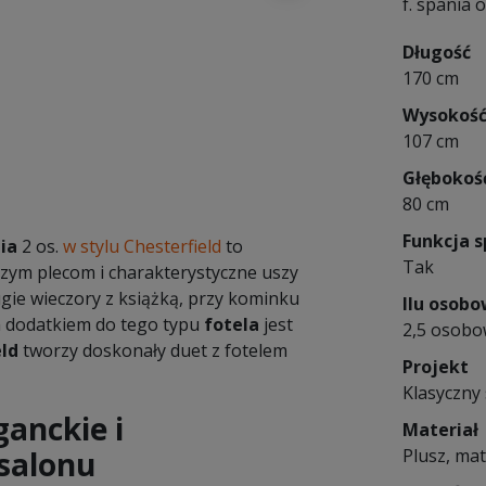
f. spania
Długość
170 cm
Wysokoś
107 cm
Głębokoś
80 cm
Funkcja s
ia
2 os.
w stylu Chesterfield
to
Tak
zym plecom i charakterystyczne uszy
ugie wieczory z książką, przy kominku
Ilu osob
m dodatkiem do tego typu
fotela
jest
2,5 osob
eld
tworzy doskonały duet z fotelem
Projekt
Klasyczny 
ganckie i
Materiał
 salonu
Plusz, mat