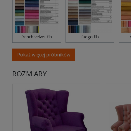
french velvet fib
fuego fib
Pokaż więcej próbników
ROZMIARY