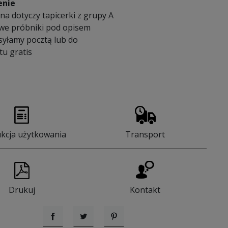
enie
a dotyczy tapicerki z grupy A
we próbniki pod opisem
syłamy pocztą lub do
u gratis
ukcja użytkowania
Transport
Drukuj
Kontakt
Udostępnij
Tweetuj
Pinterest