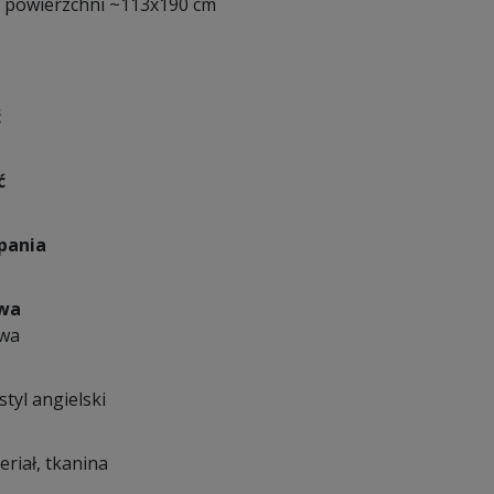
 o powierzchni ~113x190 cm
ć
ć
pania
owa
owa
styl angielski
eriał, tkanina