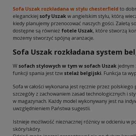
Sofa Uszak rozkładana w stylu chesterfield
to dobr
eleganckiej
sofy Uszak
w angielskim stylu, którą wie
kiedy planujemy przenocować naszych gości. Zaletą sof
dostępne są również
fotele Uszak
, które stworzą ko
możemy stworzyć spójną aranżacje.
Sofa Uszak rozkładana system bel
W
sofach stylowych w tym w sofach Uszak
jednym 
funkcji spania jest tzw
stelaż belgijski
. Funkcja ta w
Sofa w całości wykonana jest ręcznie przez polskiego
szczegóły z zachowaniem zasad technologicznych i sty
w magazynach. Każdy model wykonywany jest na indy
uwzględnieniem Państwa sugestii.
Istnieje możliwość nieznacznej różnicy w odcieniu w 
skóry/skóry.