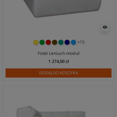
visibility
+15
żółty
zielony
czerwony
czekoladowy
turkusowy
granatowy
niebieski
Fotel Leniuch moduł
1 274,00 zł
DODAJ DO KOSZYKA