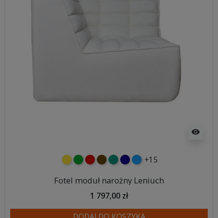
visibility
+15
żółty
zielony
czerwony
czekoladowy
turkusowy
granatowy
niebieski
Fotel moduł narożny Leniuch
1 797,00 zł
DODAJ DO KOSZYKA