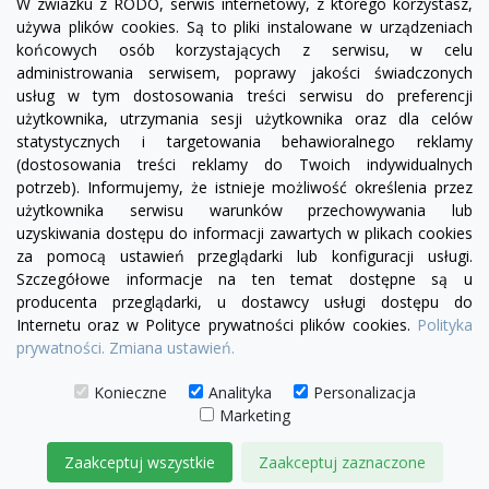
W zwiazku z RODO, serwis internetowy, z którego korzystasz,
używa plików cookies. Są to pliki instalowane w urządzeniach
końcowych osób korzystających z serwisu, w celu
administrowania serwisem, poprawy jakości świadczonych
usług w tym dostosowania treści serwisu do preferencji
użytkownika, utrzymania sesji użytkownika oraz dla celów
statystycznych i targetowania behawioralnego reklamy
(dostosowania treści reklamy do Twoich indywidualnych
potrzeb). Informujemy, że istnieje możliwość określenia przez
Facebook
YouTube
Pinterest
Inst
użytkownika serwisu warunków przechowywania lub
uzyskiwania dostępu do informacji zawartych w plikach cookies
za pomocą ustawień przeglądarki lub konfiguracji usługi.
PRODUKTY

Szczegółowe informacje na ten temat dostępne są u
producenta przeglądarki, u dostawcy usługi dostępu do
Internetu oraz w Polityce prywatności plików cookies.
Polityka
INFORMACJE

prywatności.
Zmiana ustawień.
TWOJE KONTO

Konieczne
Analityka
Personalizacja
Marketing
KONTAKT

Zaakceptuj wszystkie
Zaakceptuj zaznaczone