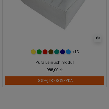
visibility
+15
żółty
zielony
czerwony
czekoladowy
turkusowy
granatowy
niebieski
Pufa Leniuch moduł
988,00 zł
DODAJ DO KOSZYKA