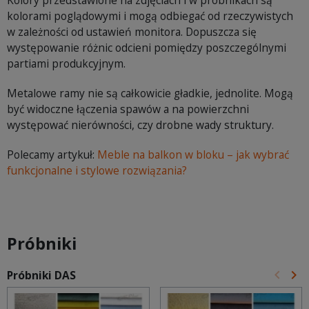
Kolory przedstawione na zdjęciach i w próbnikach są
kolorami poglądowymi i mogą odbiegać od rzeczywistych
w zależności od ustawień monitora. Dopuszcza się
występowanie różnic odcieni pomiędzy poszczególnymi
partiami produkcyjnym.
Metalowe ramy nie są całkowicie gładkie, jednolite. Mogą
być widoczne łączenia spawów a na powierzchni
występować nierówności, czy drobne wady struktury.
Polecamy artykuł:
Meble na balkon w bloku – jak wybrać
funkcjonalne i stylowe rozwiązania?
Próbniki
keyboard_arrow_left
keyboard_arrow_right
Próbniki DAS
Poprz
Na