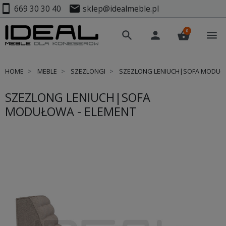
smartphone
mail
669 30 30 40
sklep@idealmeble.pl
0
search
person
shopping_basket
menu
HOME
MEBLE
SZEZLONGI
SZEZLONG LENIUCH|SOFA MODUŁO
SZEZLONG LENIUCH|SOFA
MODUŁOWA - ELEMENT