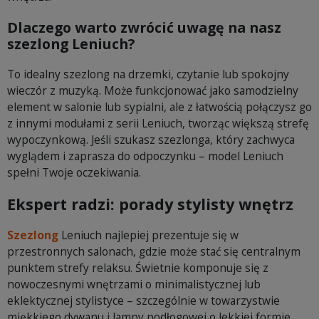
Dlaczego warto zwrócić uwagę na nasz
szezlong Leniuch?
To idealny szezlong na drzemki, czytanie lub spokojny
wieczór z muzyką. Może funkcjonować jako samodzielny
element w salonie lub sypialni, ale z łatwością połączysz go
z innymi modułami z serii Leniuch, tworząc większą strefę
wypoczynkową. Jeśli szukasz szezlonga, który zachwyca
wyglądem i zaprasza do odpoczynku – model Leniuch
spełni Twoje oczekiwania.
Ekspert radzi: porady stylisty wnętrz
Szezlong
Leniuch najlepiej prezentuje się w
przestronnych salonach, gdzie może stać się centralnym
punktem strefy relaksu. Świetnie komponuje się z
nowoczesnymi wnętrzami o minimalistycznej lub
eklektycznej stylistyce – szczególnie w towarzystwie
miękkiego dywanu i lampy podłogowej o lekkiej formie.