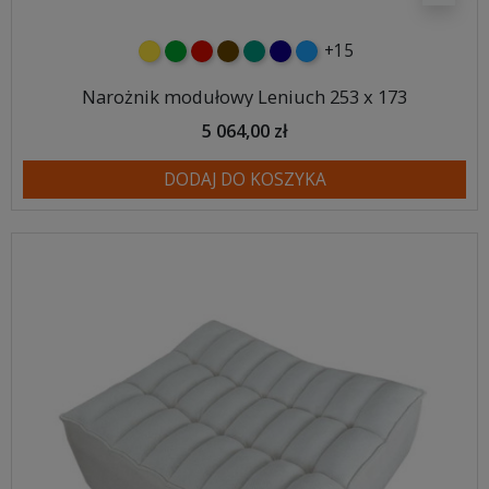
+15
żółty
zielony
czerwony
czekoladowy
turkusowy
granatowy
niebieski
Narożnik modułowy Leniuch 253 x 173
5 064,00 zł
DODAJ DO KOSZYKA