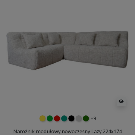
visibility
+9
żółty
zielony
czerwony
turkusowy
czarny
jasnoszary
butelkowa zieleń
Narożnik modułowy nowoczesny Lazy 224x174