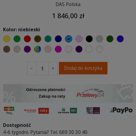
DAS Polska
1 846,00 zł
Kolor: niebieski
żółty
zielony
czerwony
czekoladowy
turkusowy
granatowy
niebieski
różowy
czarny
jasnoszary
butelkowa
ciemn
brązowy
beżowy
fioletowa purpura
wybór koloru
piaskowy
fuksja
pudrowy róż
fioletowy
kość słoniowa
Kremowy
Dodaj do koszyka
−
+
Dostępność
4-6 tygodni. Pytania? Tel. 669 30 30 40