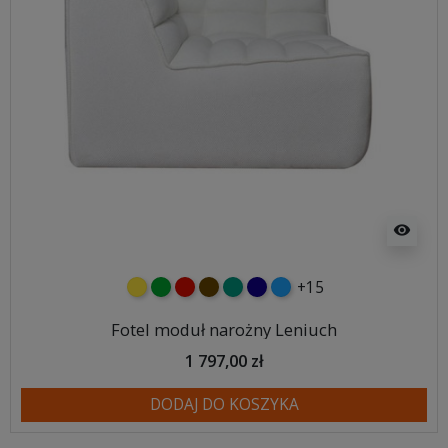
visibility
+15
żółty
zielony
czerwony
czekoladowy
turkusowy
granatowy
niebieski
Fotel moduł narożny Leniuch
1 797,00 zł
DODAJ DO KOSZYKA