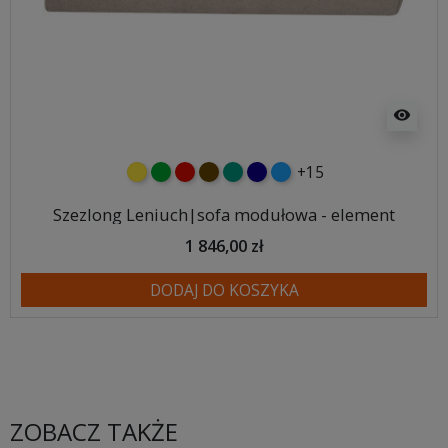
visibility
+15
żółty
zielony
czerwony
czekoladowy
turkusowy
granatowy
niebieski
Szezlong Leniuch|sofa modułowa - element
1 846,00 zł
DODAJ DO KOSZYKA
ZOBACZ TAKŻE