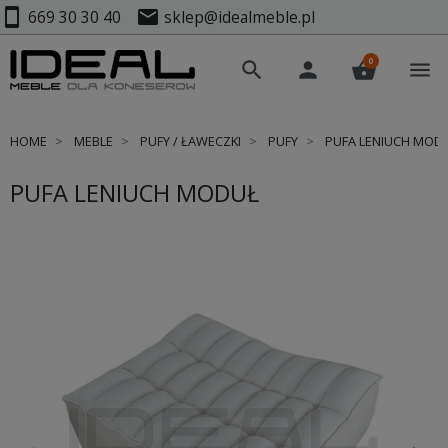
smartphone
mail
669 30 30 40
sklep@idealmeble.pl
0
search
person
shopping_basket
menu
HOME
MEBLE
PUFY / ŁAWECZKI
PUFY
PUFA LENIUCH MOD
PUFA LENIUCH MODUŁ