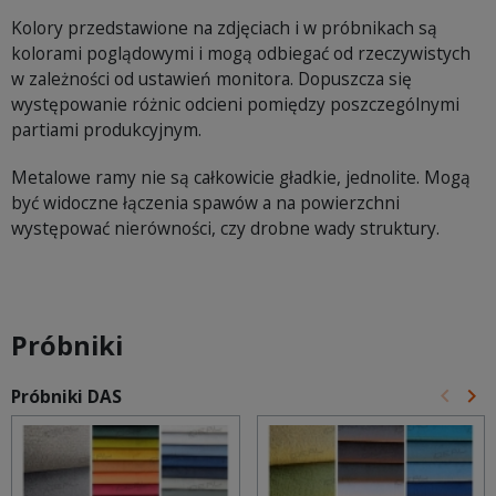
Kolory przedstawione na zdjęciach i w próbnikach są
kolorami poglądowymi i mogą odbiegać od rzeczywistych
w zależności od ustawień monitora. Dopuszcza się
występowanie różnic odcieni pomiędzy poszczególnymi
partiami produkcyjnym.
Metalowe ramy nie są całkowicie gładkie, jednolite. Mogą
być widoczne łączenia spawów a na powierzchni
występować nierówności, czy drobne wady struktury.
Próbniki
keyboard_arrow_left
keyboard_arrow_right
Próbniki DAS
Poprz
Na