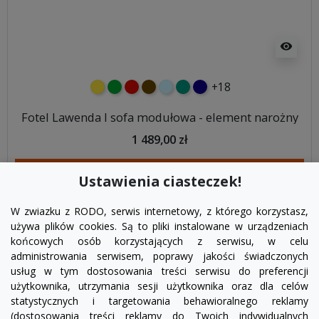
visibility
+18
żółty
zielony
czerwony
czekoladowy
błękitny
turkusowy
granatowy
Fotel Lawenda I sofa modułowa - element narożny
1 489,00 zł
DODAJ DO KOSZYKA
Ustawienia ciasteczek!
W zwiazku z RODO, serwis internetowy, z którego korzystasz,
używa plików cookies. Są to pliki instalowane w urządzeniach
końcowych osób korzystających z serwisu, w celu
administrowania serwisem, poprawy jakości świadczonych
usług w tym dostosowania treści serwisu do preferencji
użytkownika, utrzymania sesji użytkownika oraz dla celów
statystycznych i targetowania behawioralnego reklamy
(dostosowania treści reklamy do Twoich indywidualnych