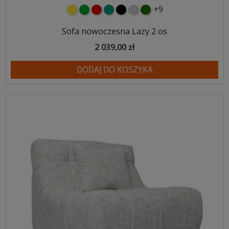
+9
żółty
zielony
czerwony
turkusowy
czarny
jasnoszary
butelkowa zieleń
Sofa nowoczesna Lazy 2 os
2 039,00 zł
DODAJ DO KOSZYKA