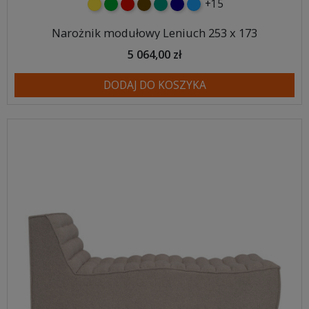
+15
żółty
zielony
czerwony
czekoladowy
turkusowy
granatowy
niebieski
Narożnik modułowy Leniuch 253 x 173
5 064,00 zł
DODAJ DO KOSZYKA