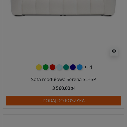
visibility
+14
żółty
zielony
czerwony
błękitny
turkusowy
granatowy
niebieski
Sofa modułowa Serena SL+SP
3 560,00 zł
DODAJ DO KOSZYKA