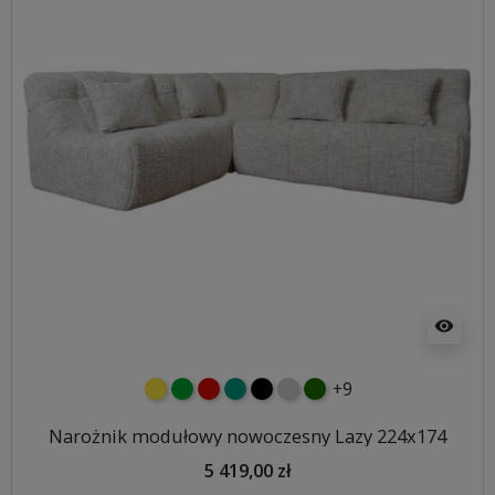
visibility
+9
żółty
zielony
czerwony
turkusowy
czarny
jasnoszary
butelkowa zieleń
Narożnik modułowy nowoczesny Lazy 224x174
5 419,00 zł