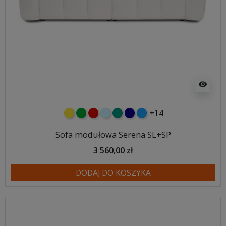
visibility
+14
żółty
zielony
czerwony
błękitny
turkusowy
granatowy
niebieski
Sofa modułowa Serena SL+SP
3 560,00 zł
DODAJ DO KOSZYKA