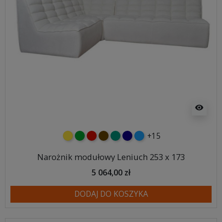
visibility
+15
żółty
zielony
czerwony
czekoladowy
turkusowy
granatowy
niebieski
Narożnik modułowy Leniuch 253 x 173
5 064,00 zł
DODAJ DO KOSZYKA