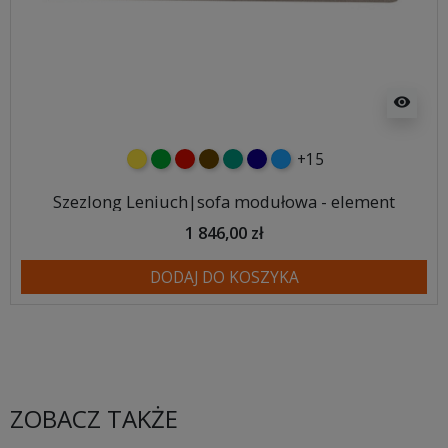
visibility
+15
żółty
zielony
czerwony
czekoladowy
turkusowy
granatowy
niebieski
Szezlong Leniuch|sofa modułowa - element
1 846,00 zł
DODAJ DO KOSZYKA
ZOBACZ TAKŻE