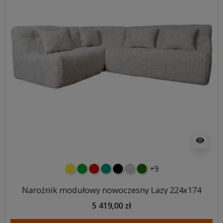
visibility
+9
żółty
zielony
czerwony
turkusowy
czarny
jasnoszary
butelkowa zieleń
Narożnik modułowy nowoczesny Lazy 224x174
5 419,00 zł