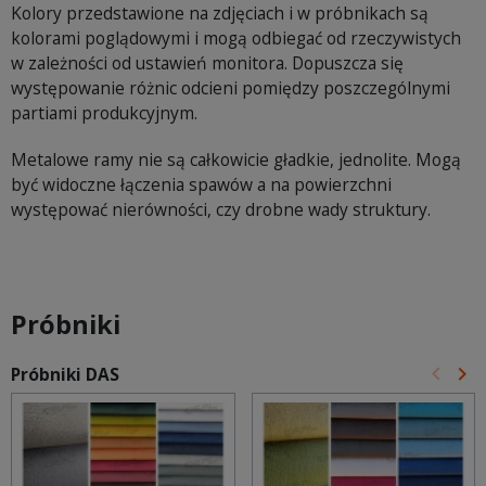
Kolory przedstawione na zdjęciach i w próbnikach są
kolorami poglądowymi i mogą odbiegać od rzeczywistych
w zależności od ustawień monitora. Dopuszcza się
występowanie różnic odcieni pomiędzy poszczególnymi
partiami produkcyjnym.
Metalowe ramy nie są całkowicie gładkie, jednolite. Mogą
być widoczne łączenia spawów a na powierzchni
występować nierówności, czy drobne wady struktury.
Próbniki
keyboard_arrow_left
keyboard_arrow_right
Próbniki DAS
Poprz
Na