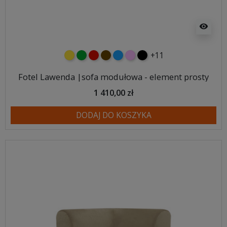
visibility
+11
żółty
zielony
czerwony
czekoladowy
niebieski
różowy
czarny
Fotel Lawenda |sofa modułowa - element prosty
1 410,00 zł
DODAJ DO KOSZYKA