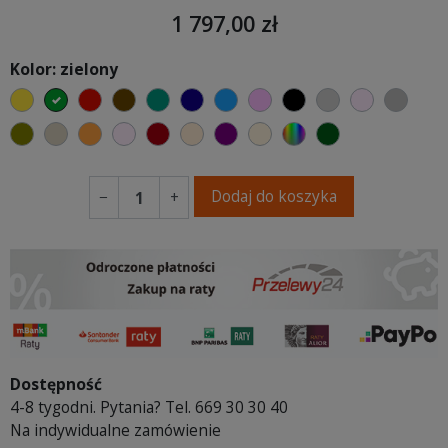
1 797,00 zł
Kolor: zielony
żółty
zielony
czerwony
czekoladowy
turkusowy
granatowy
niebieski
różowy
czarny
jasnoszary
jasny róż
szary
oliwkowy
beżowy
pomarańczowy
pastelowy róż
bordowy
ciepły kremowy
fioletowa purpura
ecru beżowy
wybór koloru
ciemno zielony
Dodaj do koszyka
−
+
Dostępność
4-8 tygodni. Pytania? Tel. 669 30 30 40
Na indywidualne zamówienie