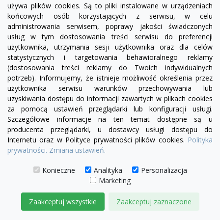
używa plików cookies. Są to pliki instalowane w urządzeniach
końcowych osób korzystających z serwisu, w celu
administrowania serwisem, poprawy jakości świadczonych
usług w tym dostosowania treści serwisu do preferencji
użytkownika, utrzymania sesji użytkownika oraz dla celów
statystycznych i targetowania behawioralnego reklamy
(dostosowania treści reklamy do Twoich indywidualnych
potrzeb). Informujemy, że istnieje możliwość określenia przez
użytkownika serwisu warunków przechowywania lub
uzyskiwania dostępu do informacji zawartych w plikach cookies
za pomocą ustawień przeglądarki lub konfiguracji usługi.
Szczegółowe informacje na ten temat dostępne są u
producenta przeglądarki, u dostawcy usługi dostępu do
visibility
Internetu oraz w Polityce prywatności plików cookies.
Polityka
prywatności.
Zmiana ustawień.
+13
żółty
zielony
czerwony
błękitny
turkusowy
granatowy
niebieski
Konieczne
Analityka
Personalizacja
Marketing
Fotel bez boków Serena | sofa modułowa - element
prosty S
Zaakceptuj wszystkie
Zaakceptuj zaznaczone
1 340,00 zł