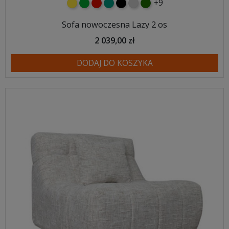
+9
żółty
zielony
czerwony
turkusowy
czarny
jasnoszary
butelkowa zieleń
Sofa nowoczesna Lazy 2 os
2 039,00 zł
DODAJ DO KOSZYKA