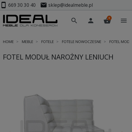
smartphone
mail
669 30 30 40
sklep@idealmeble.pl
0
search
person
shopping_basket
menu
HOME
MEBLE
FOTELE
FOTELE NOWOCZESNE
FOTEL MODU
FOTEL MODUŁ NAROŻNY LENIUCH