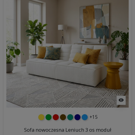
visibility
+15
żółty
zielony
czerwony
czekoladowy
turkusowy
granatowy
niebieski
Sofa nowoczesna Leniuch 3 os moduł