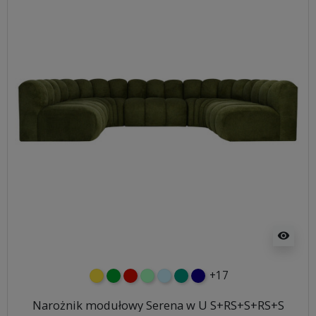
visibility
+17
żółty
zielony
czerwony
miętowy
błękitny
turkusowy
granatowy
Narożnik modułowy Serena w U S+RS+S+RS+S