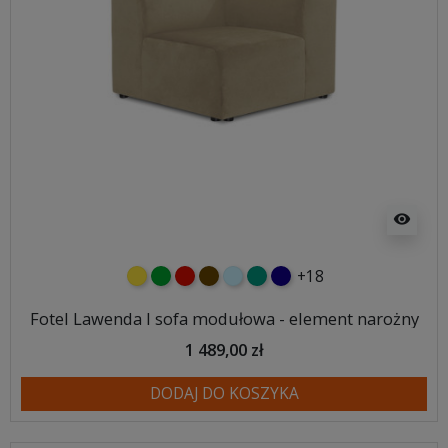
visibility
+18
żółty
zielony
czerwony
czekoladowy
błękitny
turkusowy
granatowy
Fotel Lawenda I sofa modułowa - element narożny
1 489,00 zł
DODAJ DO KOSZYKA