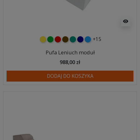
visibility
+15
żółty
zielony
czerwony
czekoladowy
turkusowy
granatowy
niebieski
Pufa Leniuch moduł
988,00 zł
DODAJ DO KOSZYKA