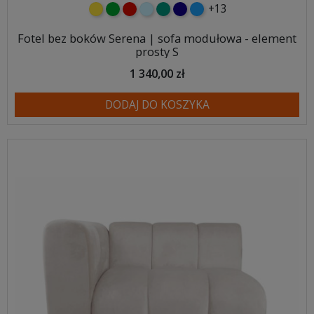
+13
żółty
zielony
czerwony
błękitny
turkusowy
granatowy
niebieski
Fotel bez boków Serena | sofa modułowa - element
prosty S
1 340,00 zł
DODAJ DO KOSZYKA