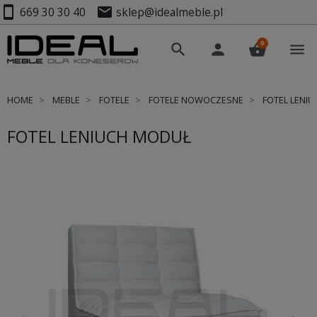
smartphone
mail
669 30 30 40
sklep@idealmeble.pl
0
search
person
shopping_basket
menu
HOME
MEBLE
FOTELE
FOTELE NOWOCZESNE
FOTEL LENI
FOTEL LENIUCH MODUŁ