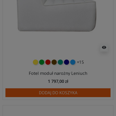
visibility
+15
żółty
zielony
czerwony
czekoladowy
turkusowy
granatowy
niebieski
Fotel moduł narożny Leniuch
1 797,00 zł
DODAJ DO KOSZYKA