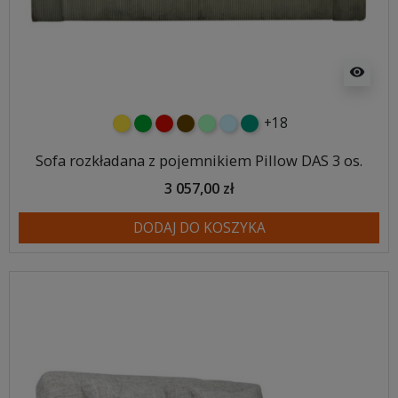
visibility
+18
żółty
zielony
czerwony
czekoladowy
miętowy
błękitny
turkusowy
Sofa rozkładana z pojemnikiem Pillow DAS 3 os.
3 057,00 zł
DODAJ DO KOSZYKA