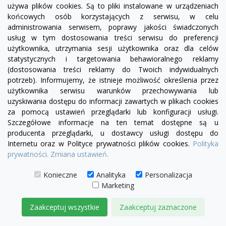
używa plików cookies. Są to pliki instalowane w urządzeniach
końcowych osób korzystających z serwisu, w celu
administrowania serwisem, poprawy jakości świadczonych
usług w tym dostosowania treści serwisu do preferencji
użytkownika, utrzymania sesji użytkownika oraz dla celów
statystycznych i targetowania behawioralnego reklamy
(dostosowania treści reklamy do Twoich indywidualnych
potrzeb). Informujemy, że istnieje możliwość określenia przez
użytkownika serwisu warunków przechowywania lub
uzyskiwania dostępu do informacji zawartych w plikach cookies
za pomocą ustawień przeglądarki lub konfiguracji usługi.
Szczegółowe informacje na ten temat dostępne są u
producenta przeglądarki, u dostawcy usługi dostępu do
Internetu oraz w Polityce prywatności plików cookies.
Polityka
prywatności.
Zmiana ustawień.
visibility
Konieczne
Analityka
Personalizacja
Marketing
+9
żółty
zielony
czerwony
błękitny
turkusowy
granatowy
niebieski
Zaakceptuj wszystkie
Zaakceptuj zaznaczone
Fotel Cussion |sofa modułowa - moduł prosty S