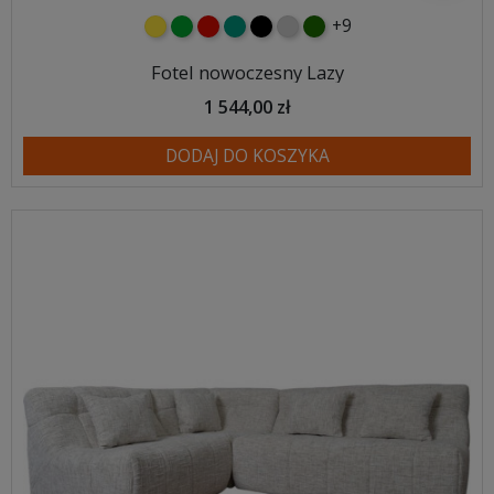
+9
żółty
zielony
czerwony
turkusowy
czarny
jasnoszary
butelkowa zieleń
Fotel nowoczesny Lazy
1 544,00 zł
DODAJ DO KOSZYKA