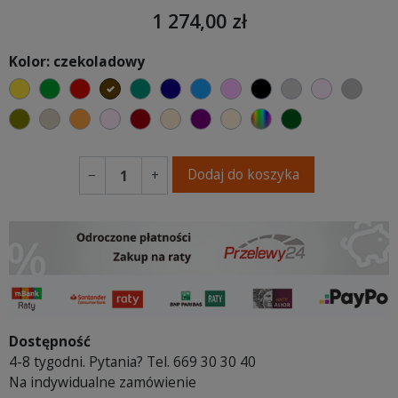
1 274,00 zł
Kolor: czekoladowy
żółty
zielony
czerwony
czekoladowy
turkusowy
granatowy
niebieski
różowy
czarny
jasnoszary
jasny róż
szary
oliwkowy
beżowy
pomarańczowy
pastelowy róż
bordowy
ciepły kremowy
fioletowa purpura
ecru beżowy
wybór koloru
ciemno zielony
Dodaj do koszyka
−
+
Dostępność
4-8 tygodni. Pytania? Tel. 669 30 30 40
Na indywidualne zamówienie