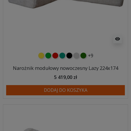
visibility
+9
żółty
zielony
czerwony
turkusowy
czarny
jasnoszary
butelkowa zieleń
Narożnik modułowy nowoczesny Lazy 224x174
5 419,00 zł
DODAJ DO KOSZYKA