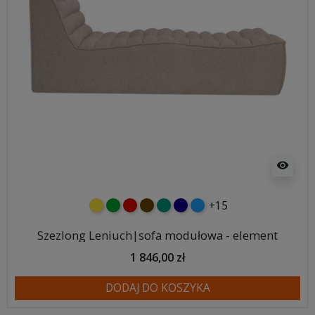
visibility
+15
żółty
zielony
czerwony
czekoladowy
turkusowy
granatowy
niebieski
Szezlong Leniuch|sofa modułowa - element
1 846,00 zł
DODAJ DO KOSZYKA