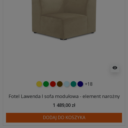
visibility
+18
żółty
zielony
czerwony
czekoladowy
błękitny
turkusowy
granatowy
Fotel Lawenda I sofa modułowa - element narożny
1 489,00 zł
DODAJ DO KOSZYKA