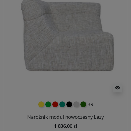
visibility
+9
żółty
zielony
czerwony
turkusowy
czarny
jasnoszary
butelkowa zieleń
Narożnik moduł nowoczesny Lazy
1 836,00 zł