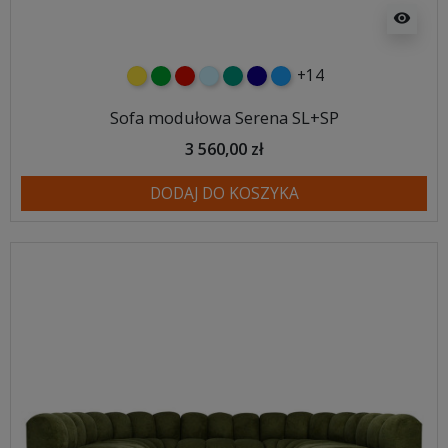
visibility
+14
żółty
zielony
czerwony
błękitny
turkusowy
granatowy
niebieski
Sofa modułowa Serena SL+SP
3 560,00 zł
DODAJ DO KOSZYKA