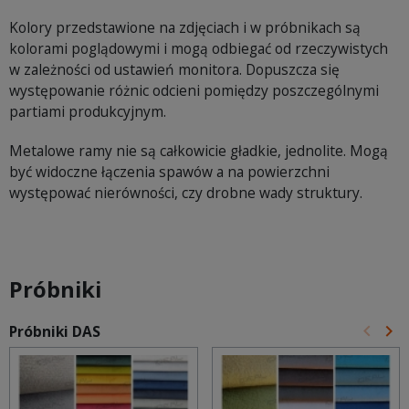
Kolory przedstawione na zdjęciach i w próbnikach są
kolorami poglądowymi i mogą odbiegać od rzeczywistych
w zależności od ustawień monitora. Dopuszcza się
występowanie różnic odcieni pomiędzy poszczególnymi
partiami produkcyjnym.
Metalowe ramy nie są całkowicie gładkie, jednolite. Mogą
być widoczne łączenia spawów a na powierzchni
występować nierówności, czy drobne wady struktury.
Próbniki
keyboard_arrow_left
keyboard_arrow_right
Próbniki DAS
Poprz
Na