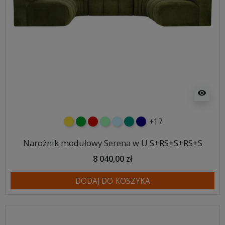
visibility
+17
żółty
zielony
czerwony
miętowy
błękitny
turkusowy
granatowy
Narożnik modułowy Serena w U S+RS+S+RS+S
8 040,00 zł
DODAJ DO KOSZYKA