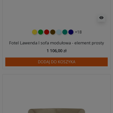
visibility
+18
żółty
zielony
czerwony
czekoladowy
błękitny
turkusowy
granatowy
Fotel Lawenda I sofa modułowa - element prosty
1 106,00 zł
DODAJ DO KOSZYKA