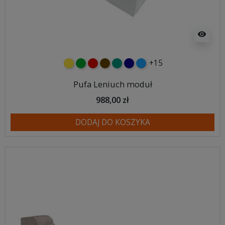
visibility
+15
żółty
zielony
czerwony
czekoladowy
turkusowy
granatowy
niebieski
Pufa Leniuch moduł
988,00 zł
DODAJ DO KOSZYKA