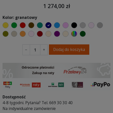
1 274,00 zł
Kolor: granatowy
żółty
zielony
czerwony
czekoladowy
turkusowy
granatowy
niebieski
różowy
czarny
jasnoszary
jasny róż
szary
oliwkowy
beżowy
pomarańczowy
pastelowy róż
bordowy
ciepły kremowy
fioletowa purpura
ecru beżowy
wybór koloru
ciemno zielony
Dodaj do koszyka
−
+
Dostępność
4-8 tygodni. Pytania? Tel. 669 30 30 40
Na indywidualne zamówienie