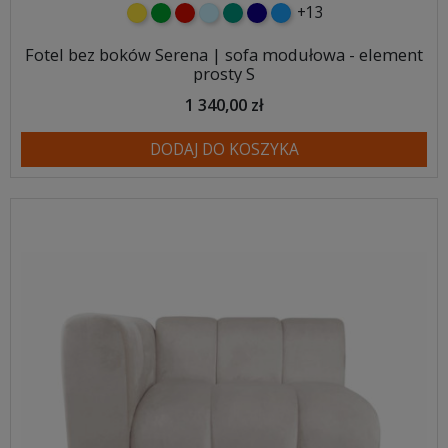
+13
żółty
zielony
czerwony
błękitny
turkusowy
granatowy
niebieski
Fotel bez boków Serena | sofa modułowa - element
prosty S
1 340,00 zł
DODAJ DO KOSZYKA