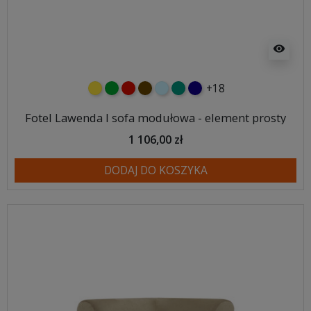
visibility
+18
żółty
zielony
czerwony
czekoladowy
błękitny
turkusowy
granatowy
Fotel Lawenda I sofa modułowa - element prosty
1 106,00 zł
DODAJ DO KOSZYKA