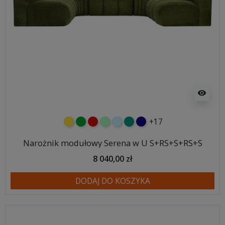
visibility
+17
żółty
zielony
czerwony
miętowy
błękitny
turkusowy
granatowy
Narożnik modułowy Serena w U S+RS+S+RS+S
8 040,00 zł
DODAJ DO KOSZYKA