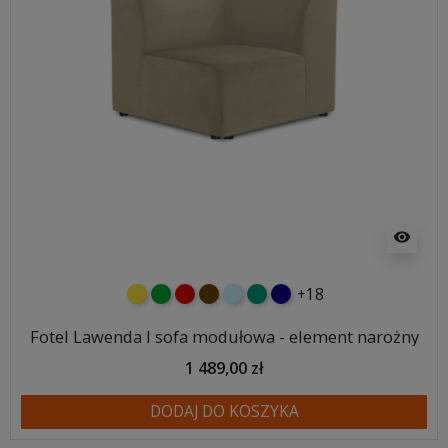
visibility
+18
żółty
zielony
czerwony
czekoladowy
błękitny
turkusowy
granatowy
Fotel Lawenda I sofa modułowa - element narożny
1 489,00 zł
DODAJ DO KOSZYKA