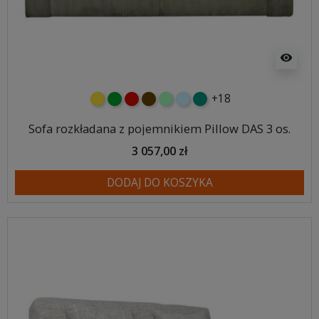
visibility
+18
żółty
zielony
czerwony
czekoladowy
miętowy
błękitny
turkusowy
Sofa rozkładana z pojemnikiem Pillow DAS 3 os.
3 057,00 zł
DODAJ DO KOSZYKA