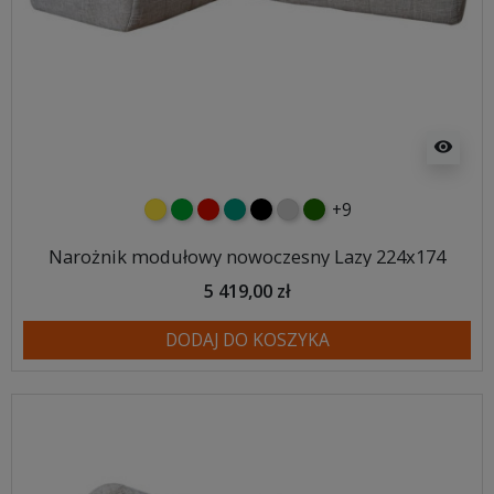
visibility
+9
żółty
zielony
czerwony
turkusowy
czarny
jasnoszary
butelkowa zieleń
Narożnik modułowy nowoczesny Lazy 224x174
5 419,00 zł
DODAJ DO KOSZYKA