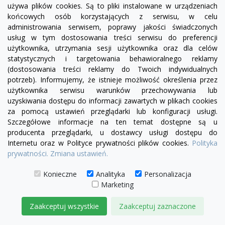
używa plików cookies. Są to pliki instalowane w urządzeniach
końcowych osób korzystających z serwisu, w celu
administrowania serwisem, poprawy jakości świadczonych
usług w tym dostosowania treści serwisu do preferencji
użytkownika, utrzymania sesji użytkownika oraz dla celów
statystycznych i targetowania behawioralnego reklamy
(dostosowania treści reklamy do Twoich indywidualnych
potrzeb). Informujemy, że istnieje możliwość określenia przez
użytkownika serwisu warunków przechowywania lub
uzyskiwania dostępu do informacji zawartych w plikach cookies
za pomocą ustawień przeglądarki lub konfiguracji usługi.
Szczegółowe informacje na ten temat dostępne są u
producenta przeglądarki, u dostawcy usługi dostępu do
Internetu oraz w Polityce prywatności plików cookies.
Polityka
prywatności.
Zmiana ustawień.
visibility
Konieczne
Analityka
Personalizacja
Marketing
+9
żółty
zielony
czerwony
błękitny
turkusowy
granatowy
niebieski
Zaakceptuj wszystkie
Zaakceptuj zaznaczone
Fotel Cussion |sofa modułowa - moduł prosty S