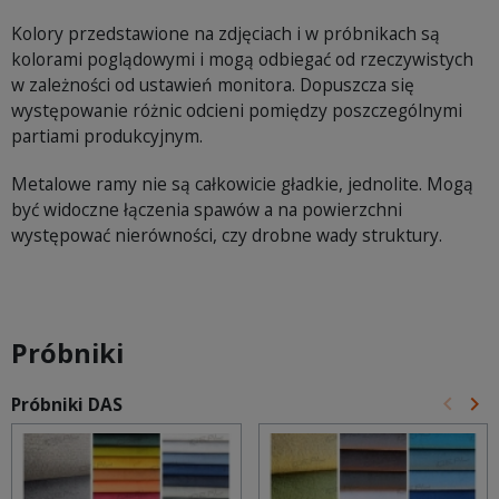
Kolory przedstawione na zdjęciach i w próbnikach są
kolorami poglądowymi i mogą odbiegać od rzeczywistych
w zależności od ustawień monitora. Dopuszcza się
występowanie różnic odcieni pomiędzy poszczególnymi
partiami produkcyjnym.
Metalowe ramy nie są całkowicie gładkie, jednolite. Mogą
być widoczne łączenia spawów a na powierzchni
występować nierówności, czy drobne wady struktury.
Próbniki
keyboard_arrow_left
keyboard_arrow_right
Próbniki DAS
Poprz
Na