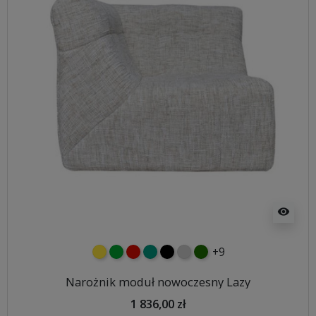
visibility
+9
żółty
zielony
czerwony
turkusowy
czarny
jasnoszary
butelkowa zieleń
Narożnik moduł nowoczesny Lazy
1 836,00 zł