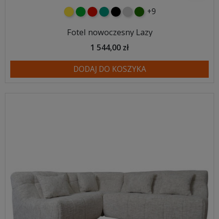
+9
żółty
zielony
czerwony
turkusowy
czarny
jasnoszary
butelkowa zieleń
Fotel nowoczesny Lazy
1 544,00 zł
DODAJ DO KOSZYKA