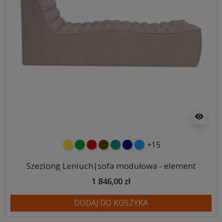
visibility
+15
żółty
zielony
czerwony
czekoladowy
turkusowy
granatowy
niebieski
Szezlong Leniuch|sofa modułowa - element
1 846,00 zł
DODAJ DO KOSZYKA