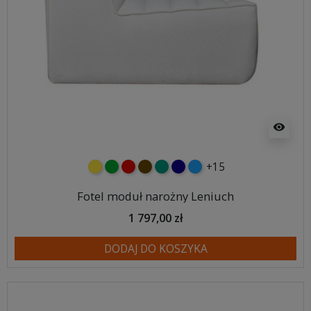
visibility
+15
żółty
zielony
czerwony
czekoladowy
turkusowy
granatowy
niebieski
Fotel moduł narożny Leniuch
1 797,00 zł
DODAJ DO KOSZYKA