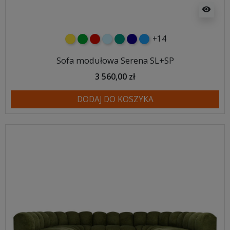
visibility
+14
żółty
zielony
czerwony
błękitny
turkusowy
granatowy
niebieski
Sofa modułowa Serena SL+SP
3 560,00 zł
DODAJ DO KOSZYKA