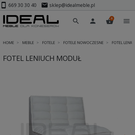
smartphone
mail
669 30 30 40
sklep@idealmeble.pl
0
search
person
shopping_basket
menu
HOME
MEBLE
FOTELE
FOTELE NOWOCZESNE
FOTEL LENI
FOTEL LENIUCH MODUŁ