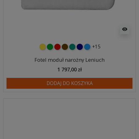
visibility
+15
żółty
zielony
czerwony
czekoladowy
turkusowy
granatowy
niebieski
Fotel moduł narożny Leniuch
1 797,00 zł
DODAJ DO KOSZYKA