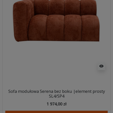
visibility
Sofa modułowa Serena bez boku |element prosty
SL4/SP4
1 974,00 zł