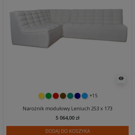
visibility
+15
żółty
zielony
czerwony
czekoladowy
turkusowy
granatowy
niebieski
Narożnik modułowy Leniuch 253 x 173
5 064,00 zł
DODAJ DO KOSZYKA