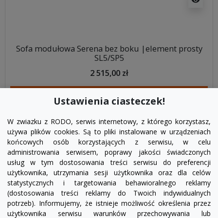
Sofa modułowa Serena bez boku |element prosty
SL5/SP5
2 515,00 zł
DODAJ DO KOSZYKA
Ustawienia ciasteczek!
W zwiazku z RODO, serwis internetowy, z którego korzystasz,
używa plików cookies. Są to pliki instalowane w urządzeniach
końcowych osób korzystających z serwisu, w celu
administrowania serwisem, poprawy jakości świadczonych
usług w tym dostosowania treści serwisu do preferencji
użytkownika, utrzymania sesji użytkownika oraz dla celów
statystycznych i targetowania behawioralnego reklamy
(dostosowania treści reklamy do Twoich indywidualnych
potrzeb). Informujemy, że istnieje możliwość określenia przez
Facebook
YouTube
Pinterest
Inst
użytkownika serwisu warunków przechowywania lub