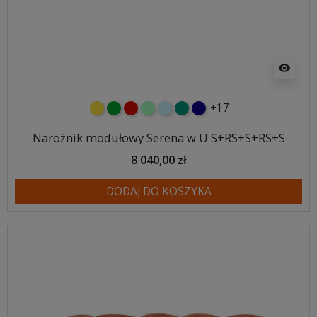
visibility
+17
żółty
zielony
czerwony
miętowy
błękitny
turkusowy
granatowy
Narożnik modułowy Serena w U S+RS+S+RS+S
8 040,00 zł
DODAJ DO KOSZYKA