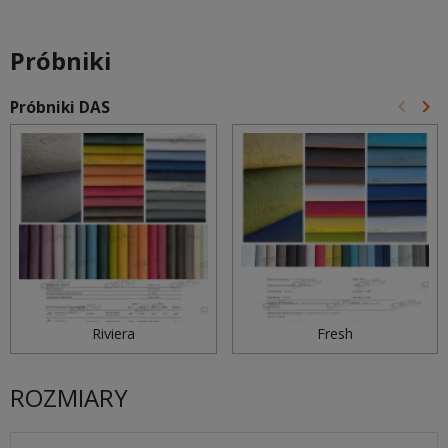
Próbniki
keyboard_arrow_left
keyboard_arrow_right
Próbniki DAS
Poprz
Na
Riviera
Fresh
ROZMIARY