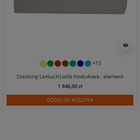
visibility
+15
żółty
zielony
czerwony
czekoladowy
turkusowy
granatowy
niebieski
Szezlong Leniuch|sofa modułowa - element
1 846,00 zł
DODAJ DO KOSZYKA