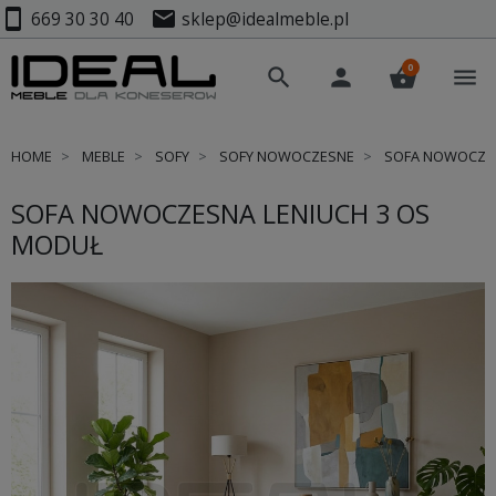
smartphone
mail
669 30 30 40
sklep@idealmeble.pl
0
search
person
shopping_basket
menu
HOME
MEBLE
SOFY
SOFY NOWOCZESNE
SOFA NOWOCZES
SOFA NOWOCZESNA LENIUCH 3 OS
MODUŁ