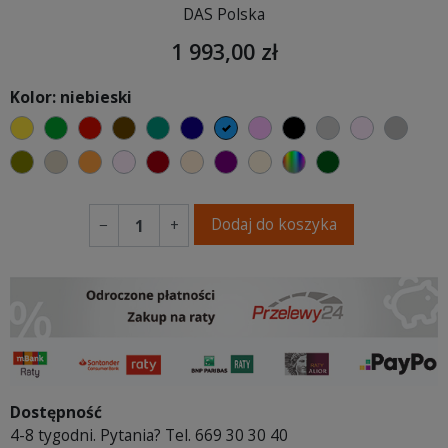
DAS Polska
1 993,00 zł
Kolor: niebieski
żółty
zielony
czerwony
czekoladowy
turkusowy
granatowy
niebieski
różowy
czarny
jasnoszary
jasny róż
szary
oliwkowy
beżowy
pomarańczowy
pastelowy róż
bordowy
ciepły kremowy
fioletowa purpura
ecru beżowy
wybór koloru
ciemno zielony
Dodaj do koszyka
−
+
Dostępność
4-8 tygodni. Pytania? Tel. 669 30 30 40