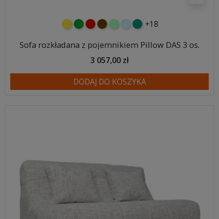
+18
żółty
zielony
czerwony
czekoladowy
miętowy
błękitny
turkusowy
Sofa rozkładana z pojemnikiem Pillow DAS 3 os.
3 057,00 zł
DODAJ DO KOSZYKA