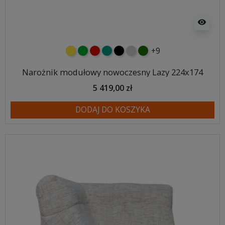
visibility
+9
żółty
zielony
czerwony
turkusowy
czarny
jasnoszary
butelkowa zieleń
Narożnik modułowy nowoczesny Lazy 224x174
5 419,00 zł
DODAJ DO KOSZYKA