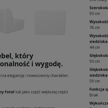
Szerokoś
93 cm
Wysokoś
76 cm
Wysokoś
siedziska
44 cm
bel, który
Głębokoś
93 cm
jonalność i wygodę.
Głębokoś
siedziska
za elegancję i nowoczesny charakter,
59 cm
Funkcja s
y fotel
lub jako część większej części
Brak
Wykończ