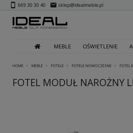
smartphone
mail
669 30 30 40
sklep@idealmeble.pl
MEBLE
OŚWIETLENIE
A
HOME
MEBLE
FOTELE
FOTELE NOWOCZESNE
FOTEL 
FOTEL MODUŁ NAROŻNY L