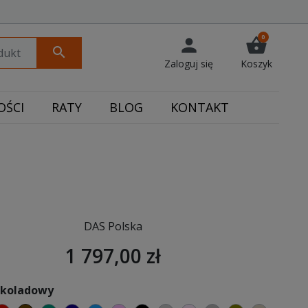
0
person
shopping_basket
search
Zaloguj się
Koszyk
ŚCI
RATY
BLOG
KONTAKT
DAS Polska
1 797,00 zł
zekoladowy