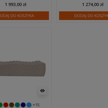
1 993,00 zł
1 274,00 zł
ODAJ DO KOSZYKA
DODAJ DO KOSZY
visibility
+15
y
ielony
czerwony
czekoladowy
turkusowy
granatowy
niebieski