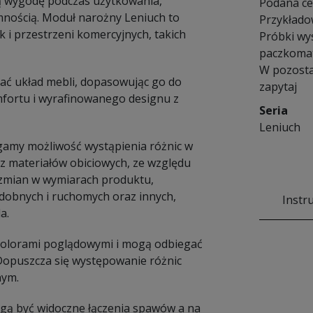
ją wygodę podczas użytkowania,
Podana cen
mnością. Moduł narożny Leniuch to
Przykłado
 i przestrzeni komercyjnych, takich
Próbki wy
paczkomat
W pozosta
ać układ mebli, dopasowując go do
zapytaj
omfortu i wyrafinowanego designu z
Seria
Leniuch
amy możliwość wystąpienia różnic w
 materiałów obiciowych, ze względu
e zmian w wymiarach produktu,
dobnych i ruchomych oraz innych,
Instr
a.
 kolorami poglądowymi i mogą odbiegać
 Dopuszcza się występowanie różnic
nym.
Mogą być widoczne łączenia spawów a na