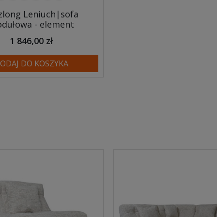
zlong Leniuch|sofa
dułowa - element
1 846,00 zł
ODAJ DO KOSZYKA