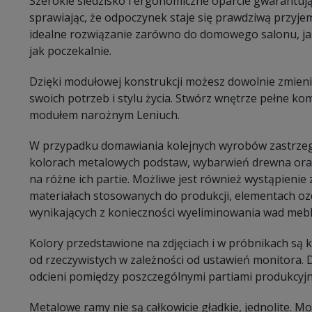
Szerokie siedzisko i ergonomiczne oparcie gwarantu
sprawiając, że odpoczynek staje się prawdziwą przyje
idealne rozwiązanie zarówno do domowego salonu, jak
jak poczekalnie.
Dzięki modułowej konstrukcji możesz dowolnie zmieni
swoich potrzeb i stylu życia. Stwórz wnętrze pełne k
modułem narożnym Leniuch.
W przypadku domawiania kolejnych wyrobów zastrzeg
kolorach metalowych podstaw, wybarwień drewna oraz
na różne ich partie. Możliwe jest również wystąpieni
materiałach stosowanych do produkcji, elementach oz
wynikających z konieczności wyeliminowania wad mebl
Kolory przedstawione na zdjęciach i w próbnikach są
od rzeczywistych w zależności od ustawień monitora.
odcieni pomiędzy poszczególnymi partiami produkcyj
Metalowe ramy nie są całkowicie gładkie, jednolite. 