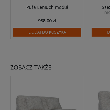
Pufa Leniuch moduł
Sze
mo
988,00 zł
DODAJ DO KOSZYKA
D
ZOBACZ TAKŻE