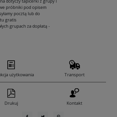
a dotyczy tapicerki z grupy I
we próbniki pod opisem
syłamy pocztą lub do
u gratis
łych grupach za dopłatą -
ukcja użytkowania
Transport
Drukuj
Kontakt