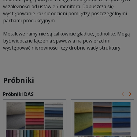
w zależności od ustawień monitora. Dopuszcza się
występowanie różnic odcieni pomiędzy poszczególnymi
partiami produkcyjnym.
Metalowe ramy nie są całkowicie gładkie, jednolite. Mogą
być widoczne łączenia spawów a na powierzchni
występować nierówności, czy drobne wady struktury.
Próbniki
keyboard_arrow_left
keyboard_arrow_right
Próbniki DAS
Poprz
Na