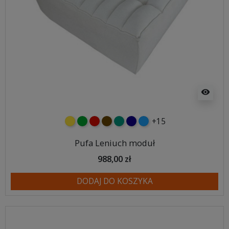
visibility
+15
żółty
zielony
czerwony
czekoladowy
turkusowy
granatowy
niebieski
Pufa Leniuch moduł
988,00 zł
DODAJ DO KOSZYKA