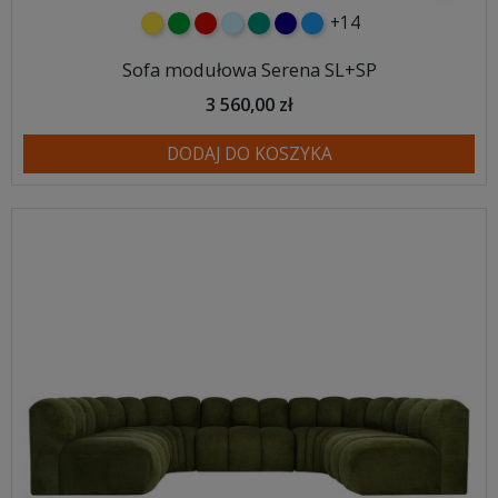
+14
żółty
zielony
czerwony
błękitny
turkusowy
granatowy
niebieski
Sofa modułowa Serena SL+SP
3 560,00 zł
DODAJ DO KOSZYKA