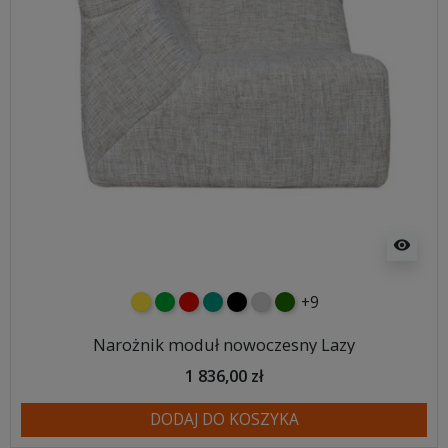
visibility
+9
żółty
zielony
czerwony
turkusowy
czarny
jasnoszary
butelkowa zieleń
Narożnik moduł nowoczesny Lazy
1 836,00 zł
DODAJ DO KOSZYKA