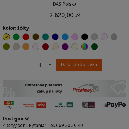
DAS Polska
2 620,00 zł
Kolor: żółty
żółty
zielony
czerwony
czekoladowy
turkusowy
granatowy
niebieski
różowy
czarny
jasnoszary
jasny róż
szary
oliwkowy
beżowy
pomarańczowy
pastelowy róż
bordowy
ciepły kremowy
fioletowa purpura
ecru beżowy
wybór koloru
ciemno zielony
Dodaj do koszyka
−
+
Dostępność
4-8 tygodni. Pytania? Tel. 669 30 30 40