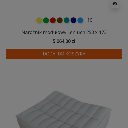
visibility
+15
żółty
zielony
czerwony
czekoladowy
turkusowy
granatowy
niebieski
Narożnik modułowy Leniuch 253 x 173
5 064,00 zł
DODAJ DO KOSZYKA