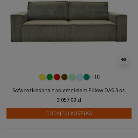
visibility
+18
żółty
zielony
czerwony
czekoladowy
miętowy
błękitny
turkusowy
Sofa rozkładana z pojemnikiem Pillow DAS 3 os.
3 057,00 zł
DODAJ DO KOSZYKA