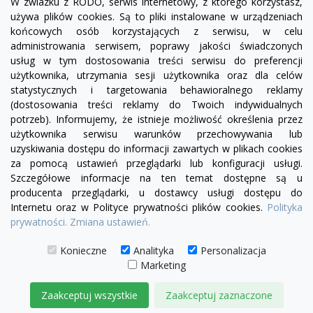
W zwiazku z RODO, serwis internetowy, z którego korzystasz,
używa plików cookies. Są to pliki instalowane w urządzeniach
końcowych osób korzystających z serwisu, w celu
administrowania serwisem, poprawy jakości świadczonych
usług w tym dostosowania treści serwisu do preferencji
użytkownika, utrzymania sesji użytkownika oraz dla celów
statystycznych i targetowania behawioralnego reklamy
(dostosowania treści reklamy do Twoich indywidualnych
potrzeb). Informujemy, że istnieje możliwość określenia przez
Facebook
YouTube
Pinterest
Inst
użytkownika serwisu warunków przechowywania lub
uzyskiwania dostępu do informacji zawartych w plikach cookies
za pomocą ustawień przeglądarki lub konfiguracji usługi.
PRODUKTY

Szczegółowe informacje na ten temat dostępne są u
producenta przeglądarki, u dostawcy usługi dostępu do
Internetu oraz w Polityce prywatności plików cookies.
Polityka
INFORMACJE

prywatności.
Zmiana ustawień.
TWOJE KONTO

Konieczne
Analityka
Personalizacja
Marketing
KONTAKT

Zaakceptuj wszystkie
Zaakceptuj zaznaczone