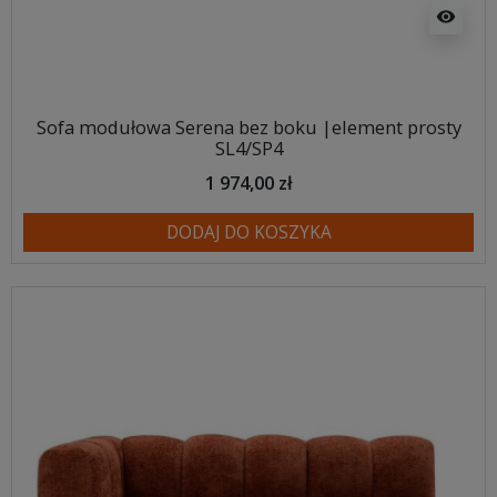
visibility
Sofa modułowa Serena bez boku |element prosty
SL4/SP4
1 974,00 zł
DODAJ DO KOSZYKA