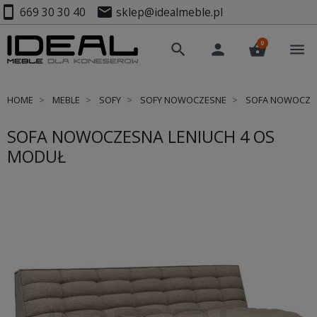
smartphone
mail
669 30 30 40
sklep@idealmeble.pl
0
search
person
shopping_basket
menu
HOME
MEBLE
SOFY
SOFY NOWOCZESNE
SOFA NOWOCZES
SOFA NOWOCZESNA LENIUCH 4 OS
MODUŁ