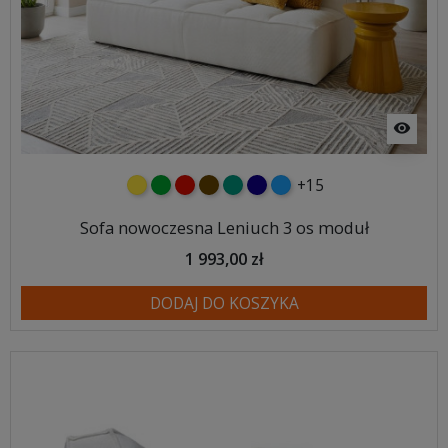
visibility
+15
żółty
zielony
czerwony
czekoladowy
turkusowy
granatowy
niebieski
Sofa nowoczesna Leniuch 3 os moduł
1 993,00 zł
DODAJ DO KOSZYKA