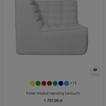
visibility
+15
żółty
zielony
czerwony
czekoladowy
turkusowy
granatowy
niebieski
Fotel moduł narożny Leniuch
1 797,00 zł