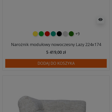
visibility
+9
żółty
zielony
czerwony
turkusowy
czarny
jasnoszary
butelkowa zieleń
Narożnik modułowy nowoczesny Lazy 224x174
5 419,00 zł
DODAJ DO KOSZYKA