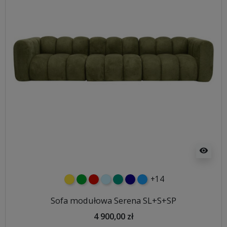
visibility
+14
żółty
zielony
czerwony
błękitny
turkusowy
granatowy
niebieski
Sofa modułowa Serena SL+S+SP
4 900,00 zł