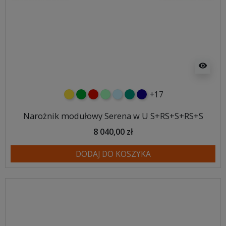
visibility
+17
żółty
zielony
czerwony
miętowy
błękitny
turkusowy
granatowy
Narożnik modułowy Serena w U S+RS+S+RS+S
8 040,00 zł
DODAJ DO KOSZYKA