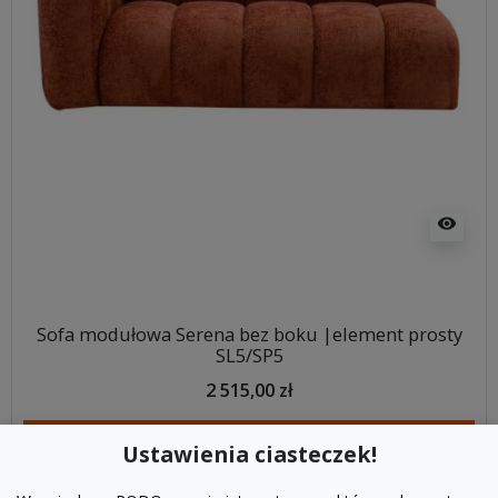
visibility
Sofa modułowa Serena bez boku |element prosty
SL5/SP5
2 515,00 zł
DODAJ DO KOSZYKA
Ustawienia ciasteczek!