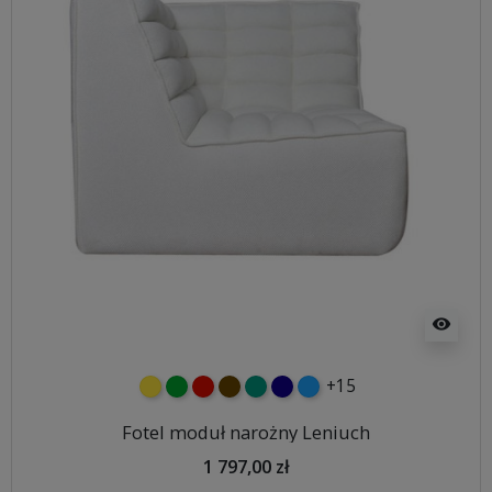
visibility
+15
żółty
zielony
czerwony
czekoladowy
turkusowy
granatowy
niebieski
Fotel moduł narożny Leniuch
1 797,00 zł