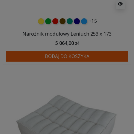
visibility
+15
żółty
zielony
czerwony
czekoladowy
turkusowy
granatowy
niebieski
Narożnik modułowy Leniuch 253 x 173
5 064,00 zł
DODAJ DO KOSZYKA