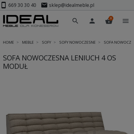
smartphone
mail
669 30 30 40
sklep@idealmeble.pl
0
search
person
shopping_basket
menu
HOME
MEBLE
SOFY
SOFY NOWOCZESNE
SOFA NOWOCZES
SOFA NOWOCZESNA LENIUCH 4 OS
MODUŁ