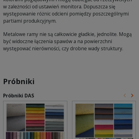
w zależności od ustawień monitora. Dopuszcza się
występowanie różnic odcieni pomiędzy poszczególnymi
partiami produkcyjnym.
Metalowe ramy nie są całkowicie gładkie, jednolite. Mogą
być widoczne łączenia spawów a na powierzchni
występować nierówności, czy drobne wady struktury.
Próbniki
keyboard_arrow_left
keyboard_arrow_right
Próbniki DAS
Poprz
Na