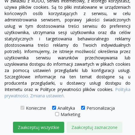
W zwiazku z RODO, serwis internetowy, z którego korzystasz,
używa plików cookies. Są to pliki instalowane w urządzeniach
końcowych osób korzystających z serwisu, w celu
administrowania serwisem, poprawy jakości świadczonych
usług w tym dostosowania treści serwisu do preferencji
użytkownika, utrzymania sesji użytkownika oraz dla celów
statystycznych i targetowania behawioralnego reklamy
(dostosowania treści reklamy do Twoich indywidualnych
potrzeb). Informujemy, że istnieje możliwość określenia przez
Facebook
YouTube
Pinterest
Inst
użytkownika serwisu warunków przechowywania lub
uzyskiwania dostępu do informacji zawartych w plikach cookies
za pomocą ustawień przeglądarki lub konfiguracji usługi.
PRODUKTY

Szczegółowe informacje na ten temat dostępne są u
producenta przeglądarki, u dostawcy usługi dostępu do
Internetu oraz w Polityce prywatności plików cookies.
Polityka
INFORMACJE

prywatności.
Zmiana ustawień.
TWOJE KONTO

Konieczne
Analityka
Personalizacja
Marketing
KONTAKT

Zaakceptuj wszystkie
Zaakceptuj zaznaczone