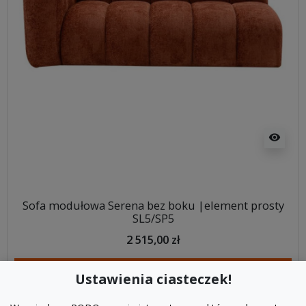
visibility
Sofa modułowa Serena bez boku |element prosty
SL5/SP5
2 515,00 zł
DODAJ DO KOSZYKA
Ustawienia ciasteczek!