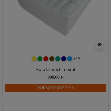
visibility
+15
żółty
zielony
czerwony
czekoladowy
turkusowy
granatowy
niebieski
Pufa Leniuch moduł
988,00 zł
DODAJ DO KOSZYKA