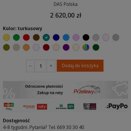
DAS Polska
2 620,00 zł
Kolor: turkusowy
żółty
zielony
czerwony
czekoladowy
turkusowy
granatowy
niebieski
różowy
czarny
jasnoszary
jasny róż
szary
oliwkowy
beżowy
pomarańczowy
pastelowy róż
bordowy
ciepły kremowy
fioletowa purpura
ecru beżowy
wybór koloru
ciemno zielony
Dodaj do koszyka
−
+
Dostępność
4-8 tygodni. Pytania? Tel. 669 30 30 40