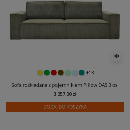
visibility
+18
żółty
zielony
czerwony
czekoladowy
miętowy
błękitny
turkusowy
Sofa rozkładana z pojemnikiem Pillow DAS 3 os.
3 057,00 zł
DODAJ DO KOSZYKA