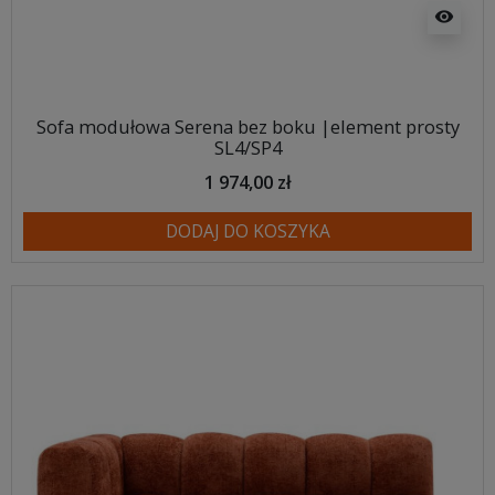
visibility
Sofa modułowa Serena bez boku |element prosty
SL4/SP4
1 974,00 zł
DODAJ DO KOSZYKA