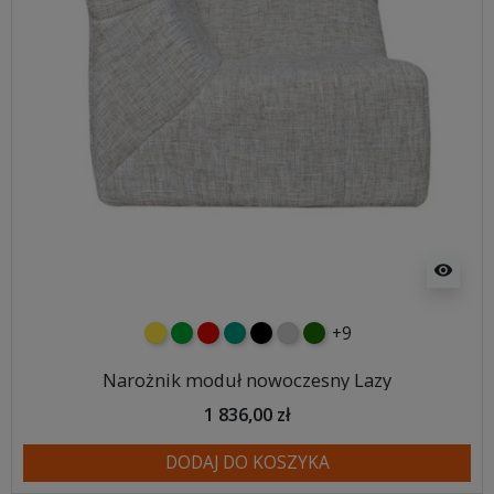
visibility
+9
żółty
zielony
czerwony
turkusowy
czarny
jasnoszary
butelkowa zieleń
Narożnik moduł nowoczesny Lazy
1 836,00 zł
DODAJ DO KOSZYKA