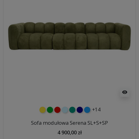
visibility
+14
żółty
zielony
czerwony
błękitny
turkusowy
granatowy
niebieski
Sofa modułowa Serena SL+S+SP
4 900,00 zł