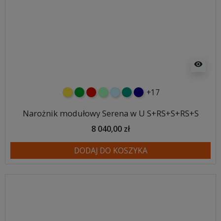
visibility
+17
żółty
zielony
czerwony
miętowy
błękitny
turkusowy
granatowy
Narożnik modułowy Serena w U S+RS+S+RS+S
8 040,00 zł
DODAJ DO KOSZYKA