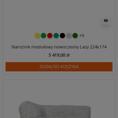
visibility
+9
żółty
zielony
czerwony
turkusowy
czarny
jasnoszary
butelkowa zieleń
Narożnik modułowy nowoczesny Lazy 224x174
5 419,00 zł
DODAJ DO KOSZYKA