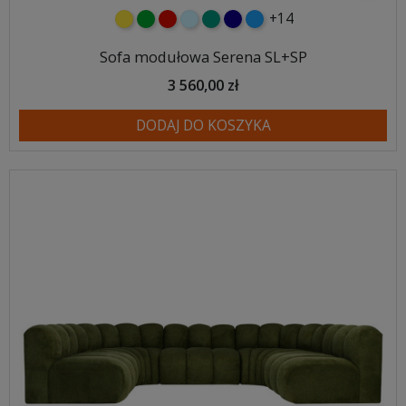
+14
żółty
zielony
czerwony
błękitny
turkusowy
granatowy
niebieski
Sofa modułowa Serena SL+SP
3 560,00 zł
DODAJ DO KOSZYKA