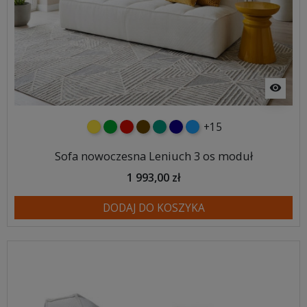
visibility
+15
żółty
zielony
czerwony
czekoladowy
turkusowy
granatowy
niebieski
Sofa nowoczesna Leniuch 3 os moduł
1 993,00 zł
DODAJ DO KOSZYKA