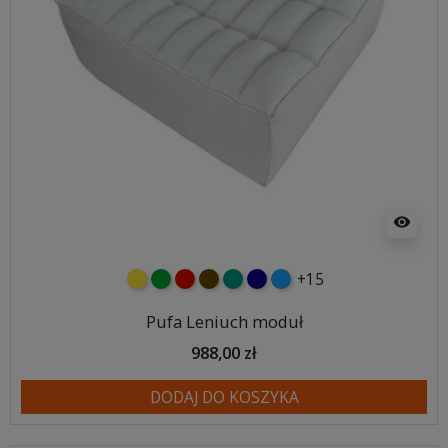
visibility
+15
żółty
zielony
czerwony
czekoladowy
turkusowy
granatowy
niebieski
Pufa Leniuch moduł
988,00 zł
DODAJ DO KOSZYKA