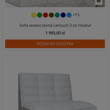
visibility
+15
żółty
zielony
czerwony
czekoladowy
turkusowy
granatowy
niebieski
Sofa nowoczesna Leniuch 3 os moduł
1 993,00 zł
DODAJ DO KOSZYKA