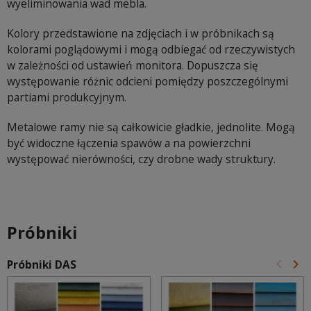
wyeliminowania wad mebla.
Kolory przedstawione na zdjęciach i w próbnikach są
kolorami poglądowymi i mogą odbiegać od rzeczywistych
w zależności od ustawień monitora. Dopuszcza się
występowanie różnic odcieni pomiędzy poszczególnymi
partiami produkcyjnym.
Metalowe ramy nie są całkowicie gładkie, jednolite. Mogą
być widoczne łączenia spawów a na powierzchni
występować nierówności, czy drobne wady struktury.
Próbniki
keyboard_arrow_left
keyboard_arrow_right
Próbniki DAS
Poprz
Na