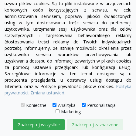
używa plików cookies. Są to pliki instalowane w urządzeniach
końcowych osób korzystających z serwisu, w celu
administrowania serwisem, poprawy jakości świadczonych
usług w tym dostosowania treści serwisu do preferencji
użytkownika, utrzymania sesji użytkownika oraz dla celów
statystycznych i targetowania behawioralnego reklamy
(dostosowania treści reklamy do Twoich indywidualnych
potrzeb). Informujemy, że istnieje możliwość określenia przez
użytkownika serwisu warunków przechowywania lub
uzyskiwania dostępu do informacji zawartych w plikach cookies
za pomocą ustawień przeglądarki lub konfiguracji usługi.
Szczegółowe informacje na ten temat dostępne są u
producenta przeglądarki, u dostawcy usługi dostępu do
Internetu oraz w Polityce prywatności plików cookies.
Polityka
prywatności.
Zmiana ustawień.
visibility
Konieczne
Analityka
Personalizacja
Marketing
Zaakceptuj wszystkie
Zaakceptuj zaznaczone
Fotel Serena bez boku | sofa modułowa - element