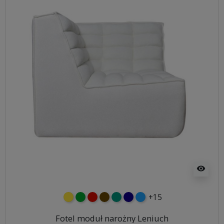
visibility
+15
żółty
zielony
czerwony
czekoladowy
turkusowy
granatowy
niebieski
Fotel moduł narożny Leniuch