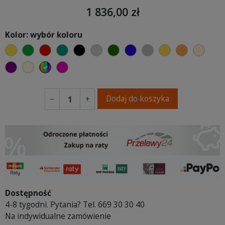
1 836,00 zł
Kolor: wybór koloru
żółty
zielony
czerwony
turkusowy
czarny
jasnoszary
butelkowa zieleń
ciemno niebieski
szary
musztardowy
pomarańc
ciepł
fioletowa purpura
ecru beżowy
wybór koloru
fuksja
Dodaj do koszyka
−
+
Dostępność
4-8 tygodni. Pytania? Tel. 669 30 30 40
Na indywidualne zamówienie