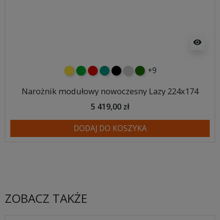
visibility
+9
żółty
zielony
czerwony
turkusowy
czarny
jasnoszary
butelkowa zieleń
Narożnik modułowy nowoczesny Lazy 224x174
5 419,00 zł
DODAJ DO KOSZYKA
ZOBACZ TAKŻE