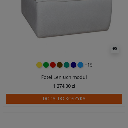
visibility
+15
żółty
zielony
czerwony
czekoladowy
turkusowy
granatowy
niebieski
Fotel Leniuch moduł
1 274,00 zł
DODAJ DO KOSZYKA