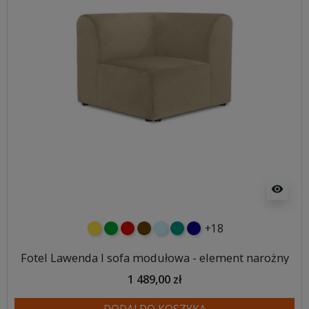
visibility
+18
żółty
zielony
czerwony
czekoladowy
błękitny
turkusowy
granatowy
Fotel Lawenda I sofa modułowa - element narożny
1 489,00 zł