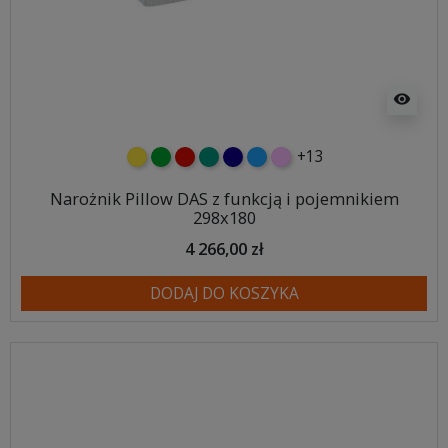
visibility
+13
żółty
zielony
czerwony
turkusowy
granatowy
niebieski
różowy
Narożnik Pillow DAS z funkcją i pojemnikiem
298x180
4 266,00 zł
DODAJ DO KOSZYKA