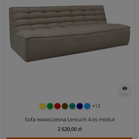
visibility
+15
żółty
zielony
czerwony
czekoladowy
turkusowy
granatowy
niebieski
Sofa nowoczesna Leniuch 4 os moduł
2 620,00 zł