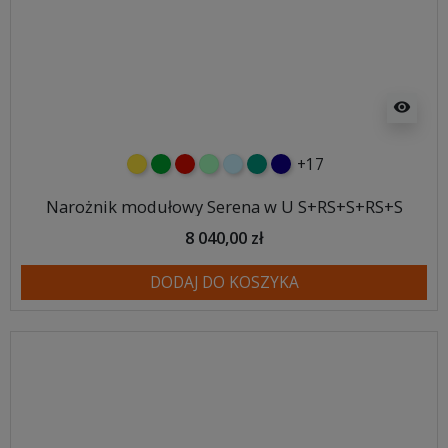
visibility
+17
żółty
zielony
czerwony
miętowy
błękitny
turkusowy
granatowy
Narożnik modułowy Serena w U S+RS+S+RS+S
8 040,00 zł
DODAJ DO KOSZYKA