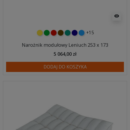
visibility
+15
żółty
zielony
czerwony
czekoladowy
turkusowy
granatowy
niebieski
Narożnik modułowy Leniuch 253 x 173
5 064,00 zł
DODAJ DO KOSZYKA