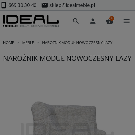
smartphone
mail
669 30 30 40
sklep@idealmeble.pl
0
search
person
shopping_basket
menu
HOME
MEBLE
NAROŻNIK MODUŁ NOWOCZESNY LAZY
NAROŻNIK MODUŁ NOWOCZESNY LAZY