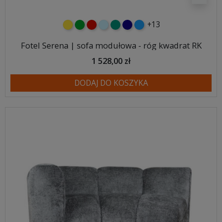
+13
żółty
zielony
czerwony
błękitny
turkusowy
granatowy
niebieski
Fotel Serena | sofa modułowa - róg kwadrat RK
1 528,00 zł
DODAJ DO KOSZYKA