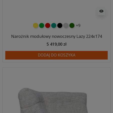
visibility
+9
żółty
zielony
czerwony
turkusowy
czarny
jasnoszary
butelkowa zieleń
Narożnik modułowy nowoczesny Lazy 224x174
5 419,00 zł
DODAJ DO KOSZYKA