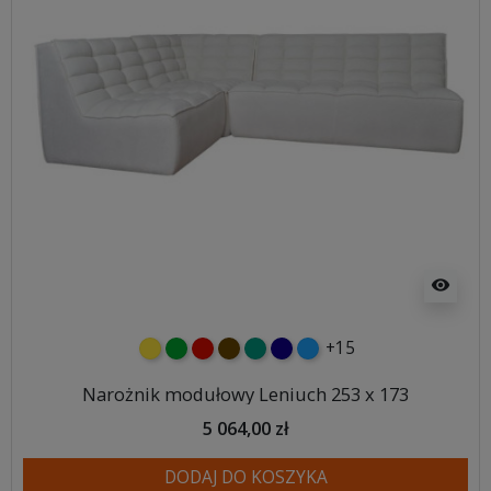
visibility
+15
żółty
zielony
czerwony
czekoladowy
turkusowy
granatowy
niebieski
Narożnik modułowy Leniuch 253 x 173
5 064,00 zł
DODAJ DO KOSZYKA