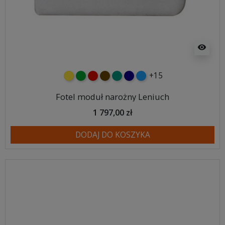
visibility
+15
żółty
zielony
czerwony
czekoladowy
turkusowy
granatowy
niebieski
Fotel moduł narożny Leniuch
1 797,00 zł
DODAJ DO KOSZYKA