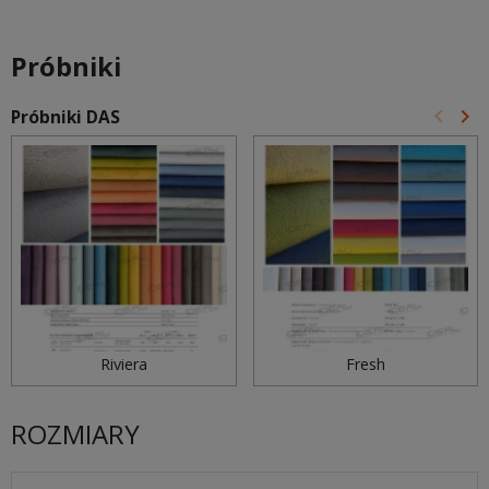
Próbniki
keyboard_arrow_left
keyboard_arrow_right
Próbniki DAS
Poprz
Na
Riviera
Fresh
ROZMIARY