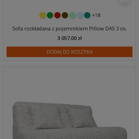
+18
żółty
zielony
czerwony
czekoladowy
miętowy
błękitny
turkusowy
Sofa rozkładana z pojemnikiem Pillow DAS 3 os.
3 057,00 zł
DODAJ DO KOSZYKA