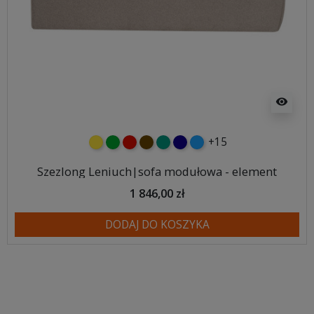
visibility
+15
żółty
zielony
czerwony
czekoladowy
turkusowy
granatowy
niebieski
Szezlong Leniuch|sofa modułowa - element
1 846,00 zł
DODAJ DO KOSZYKA