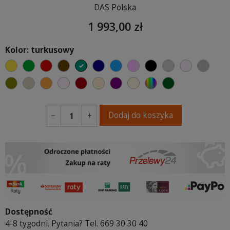
DAS Polska
1 993,00 zł
Kolor: turkusowy
żółty
zielony
czerwony
czekoladowy
turkusowy
granatowy
niebieski
różowy
czarny
jasnoszary
jasny róż
szary
oliwkowy
beżowy
pomarańczowy
pastelowy róż
bordowy
ciepły kremowy
fioletowa purpura
ecru beżowy
wybór koloru
ciemno zielony
Dodaj do koszyka
−
+
Dostępność
4-8 tygodni. Pytania? Tel. 669 30 30 40