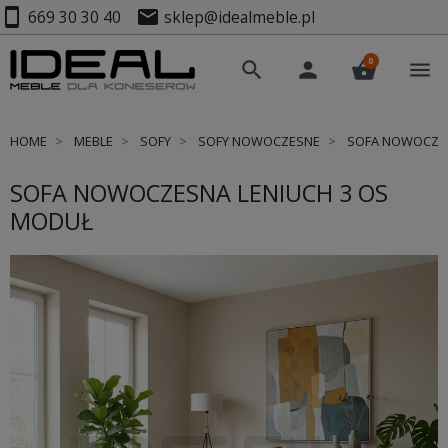
smartphone
mail
669 30 30 40
sklep@idealmeble.pl
0
search
person
shopping_basket
menu
HOME
MEBLE
SOFY
SOFY NOWOCZESNE
SOFA NOWOCZES
SOFA NOWOCZESNA LENIUCH 3 OS
MODUŁ