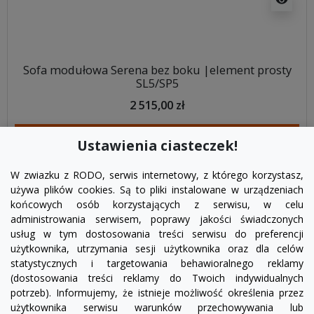
Sofa modułowa Serena bez boku |element prosty
SL5/SP5
2 515,00 zł
DODAJ DO KOSZYKA
Ustawienia ciasteczek!
W zwiazku z RODO, serwis internetowy, z którego korzystasz,
używa plików cookies. Są to pliki instalowane w urządzeniach
końcowych osób korzystających z serwisu, w celu
administrowania serwisem, poprawy jakości świadczonych
usług w tym dostosowania treści serwisu do preferencji
użytkownika, utrzymania sesji użytkownika oraz dla celów
statystycznych i targetowania behawioralnego reklamy
(dostosowania treści reklamy do Twoich indywidualnych
potrzeb). Informujemy, że istnieje możliwość określenia przez
Facebook
YouTube
Pinterest
Inst
użytkownika serwisu warunków przechowywania lub