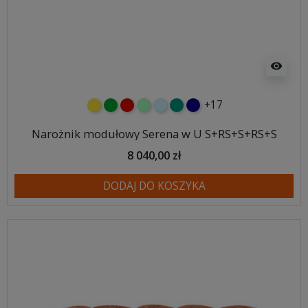
visibility
+17
żółty
zielony
czerwony
miętowy
błękitny
turkusowy
granatowy
Narożnik modułowy Serena w U S+RS+S+RS+S
8 040,00 zł
DODAJ DO KOSZYKA