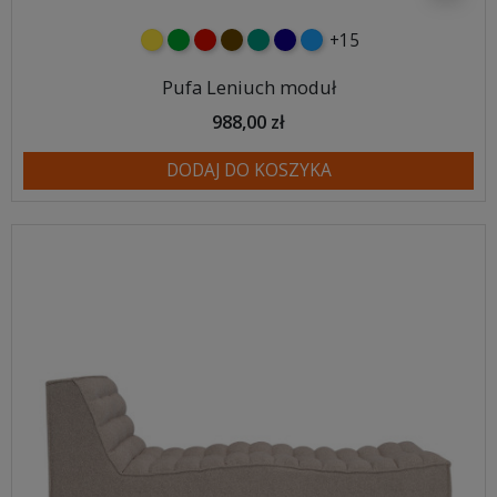
+15
żółty
zielony
czerwony
czekoladowy
turkusowy
granatowy
niebieski
Pufa Leniuch moduł
988,00 zł
DODAJ DO KOSZYKA