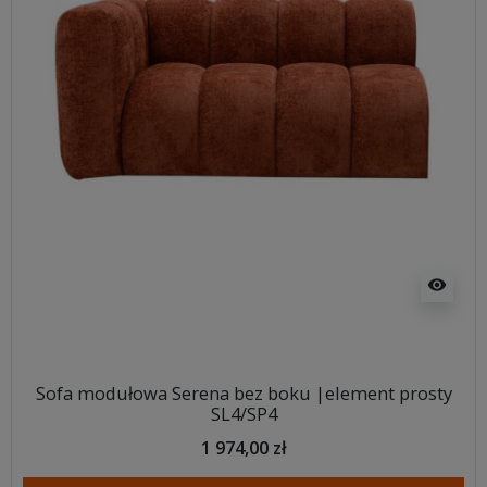
visibility
Sofa modułowa Serena bez boku |element prosty
SL4/SP4
1 974,00 zł