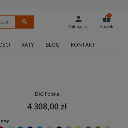
0
person
shopping_basket
search
Zaloguj się
Koszyk
ŚCI
RATY
BLOG
KONTAKT
DAS Polska
4 308,00 zł
lony