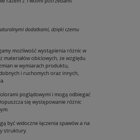
śnie razem z Twoimi potrzebami.
naturalnymi dodatkami, dzięki czemu
amy możliwość wystąpienia różnic w
 materiałów obiciowych, ze względu
e zmian w wymiarach produktu,
dobnych i ruchomych oraz innych,
a.
 kolorami poglądowymi i mogą odbiegać
 Dopuszcza się występowanie różnic
nym.
Mogą być widoczne łączenia spawów a na
 struktury.