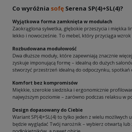
Co wyróżnia
sofę
Serena SP(4)+SL(4)?
Wyjątkowa forma zamknięta w modułach
Zaokrąglona sylwetka, głębokie przeszycia i miękka lin
lekko i nowocześnie. To mebel, który przyciąga wzrok 
Rozbudowana modułowość
Dwa dłuższe moduły, które zapewniają znacznie więcej 
zyskuje imponującą formę – idealną do dużych salonó
stworzyć przestrzeń idealną do odpoczynku, spotkań 
Komfort bez kompromisów
Miękkie, szerokie siedziska i ergonomicznie profilo
najwyższym poziomie – zarówno podczas relaksu w poje
Design dopasowany do Ciebie
Wariant SP(4)+SL(4) to tylko jeden z wielu możliwych 
będzie wyglądać Twój narożnik – wybierz otwartą lub 
podłokietników, a nawet obicie.