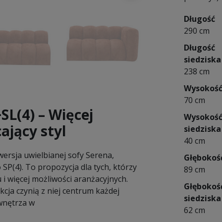
Długość
290 cm
Długość
siedziska
238 cm
Wysokoś
70 cm
SL(4) – Więcej
Wysokoś
ający styl
siedziska
40 cm
rsja uwielbianej sofy Serena,
Głębokoś
P(4). To propozycja dla tych, którzy
89 cm
 i więcej możliwości aranżacyjnych.
Głębokoś
cja czynią z niej centrum każdej
siedziska
wnętrza w
62 cm