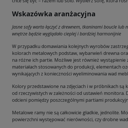
chce się być – razem lub solo. Wybierz sofę, która ro
Wskazówka aranżacyjna
Jasne sofy warto łączyć z drewnem, tkaninami boucle lub 
wnętrze będzie wyglądało cieplej i bardziej harmonijnie
W przypadku domawiania kolejnych wyrobów zastrzeg
kolorach metalowych podstaw, wybarwień drewna oraz
na różne ich partie. Możliwe jest również wystąpieni
materiałach stosowanych do produkcji, elementach oz
wynikających z konieczności wyeliminowania wad mebl
Kolory przedstawione na zdjęciach i w próbnikach są
od rzeczywistych w zależności od ustawień monitora.
odcieni pomiędzy poszczególnymi partiami produkcyj
Metalowe ramy nie są całkowicie gładkie, jednolite. 
powierzchni występować nierówności, czy drobne wady