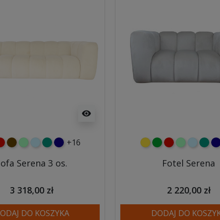
visibility
+16
ony
zerwony
czekoladowy
miętowy
błękitny
turkusowy
granatowy
żółty
zielony
czerwony
miętowy
błękitny
turk
gr
ofa Serena 3 os.
Fotel Serena
3 318,00 zł
2 220,00 zł
ODAJ DO KOSZYKA
DODAJ DO KOSZY