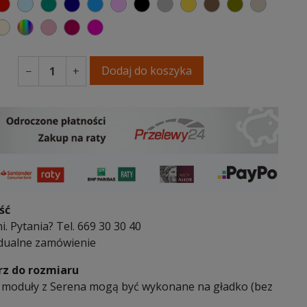
elony
czerwony
błękitny
turkusowy
granatowy
niebieski
różowy
czarny
szary
musztardowy
brązowy
oliwkowy
beżowy
 kremowy
oletowa purpura
ecru beżowy
wybór koloru
brudny róż
burgund
fuksja
Dodaj do koszyka
−
+
ść
i. Pytania? Tel. 669 30 30 40
dualne zamówienie
z do rozmiaru
 moduły z Serena mogą być wykonane na gładko (bez