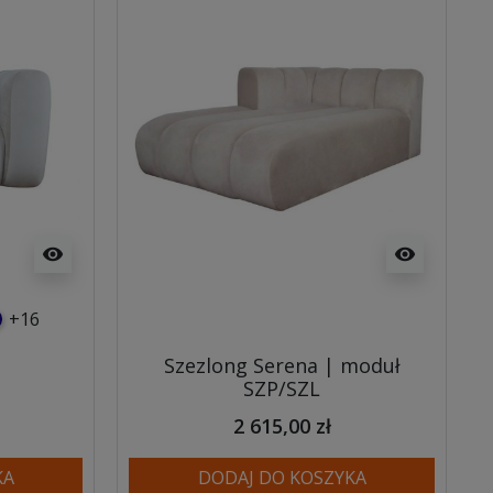
visibility
visibility
+16
usowy
anatowy
Szezlong Serena | moduł
SZP/SZL
2 615,00 zł
KA
DODAJ DO KOSZYKA