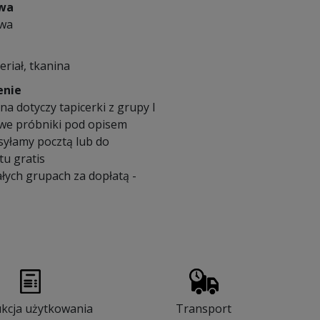
owa
owa
eriał, tkanina
enie
a dotyczy tapicerki z grupy I
we próbniki pod opisem
syłamy pocztą lub do
u gratis
łych grupach za dopłatą -
ukcja użytkowania
Transport