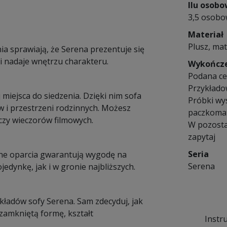
Ilu osob
3,5 osob
Materiał
Plusz, mat
ia sprawiają, że Serena prezentuje się
i nadaje wnętrzu charakteru.
Wykończ
Podana cen
Przykłado
miejsca do siedzenia. Dzięki nim sofa
Próbki wy
w i przestrzeni rodzinnych. Możesz
paczkomat
czy wieczorów filmowych.
W pozosta
zapytaj
Seria
wane oparcia gwarantują wygodę na
Serena
dynkę, jak i w gronie najbliższych.
układów sofy Serena. Sam zdecyduj, jak
zamkniętą formę, kształt
Instr