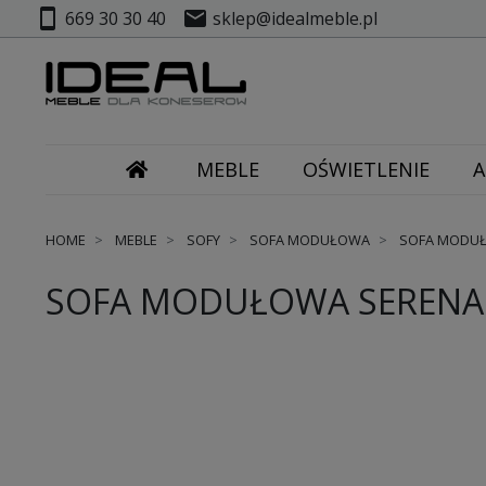
smartphone
mail
669 30 30 40
sklep@idealmeble.pl
MEBLE
OŚWIETLENIE
A
HOME
MEBLE
SOFY
SOFA MODUŁOWA
SOFA MODUŁO
SOFA MODUŁOWA SERENA S