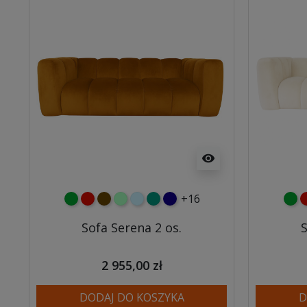
visibility
+16
zielony
czerwony
czekoladowy
miętowy
błękitny
turkusowy
granatowy
ziel
c
Sofa Serena 2 os.
S
2 955,00 zł
DODAJ DO KOSZYKA
D