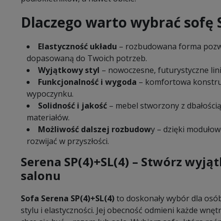
Dlaczego warto wybrać sofę S
Elastyczność układu
– rozbudowana forma pozwa
dopasowaną do Twoich potrzeb.
Wyjątkowy styl
– nowoczesne, futurystyczne linie
Funkcjonalność i wygoda
– komfortowa konstru
wypoczynku.
Solidność i jakość
– mebel stworzony z dbałością
materiałów.
Możliwość dalszej rozbudow
y – dzięki moduło
rozwijać w przyszłości.
Serena SP(4)+SL(4) – Stwórz wyj
salonu
Sofa Serena SP(4)+SL(4)
to doskonały wybór dla osób
stylu i elastyczności. Jej obecność odmieni każde wnęt