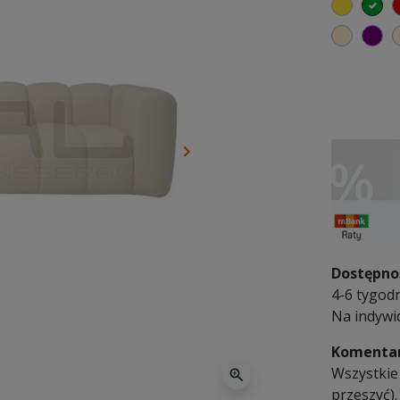
żółty
zi
ciepły
fi
keyboard_arrow_right
Następny
Dostępno
4-6 tygodn
Na indywi
Komentar
Wszystkie
zoom_in
przeszyć).