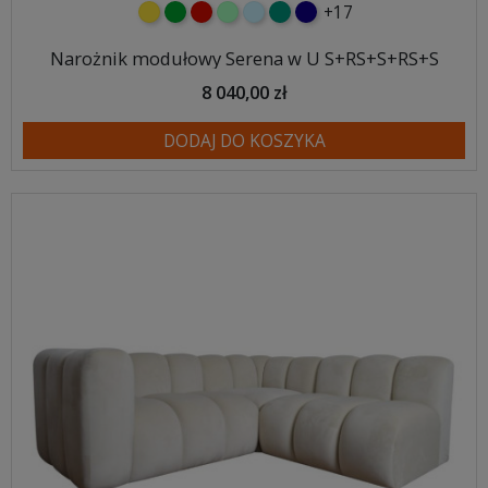
+17
żółty
zielony
czerwony
miętowy
błękitny
turkusowy
granatowy
Narożnik modułowy Serena w U S+RS+S+RS+S
8 040,00 zł
DODAJ DO KOSZYKA