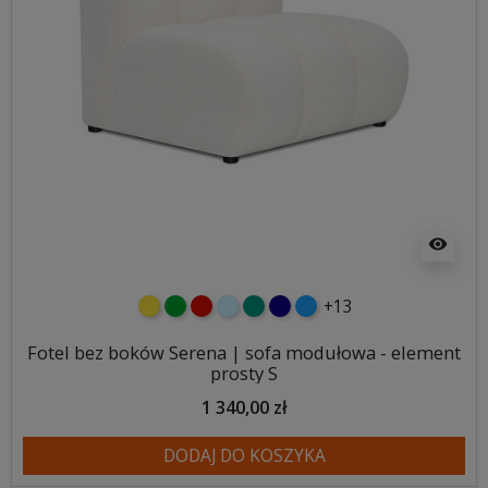
visibility
+13
żółty
zielony
czerwony
błękitny
turkusowy
granatowy
niebieski
Fotel bez boków Serena | sofa modułowa - element
prosty S
1 340,00 zł
DODAJ DO KOSZYKA