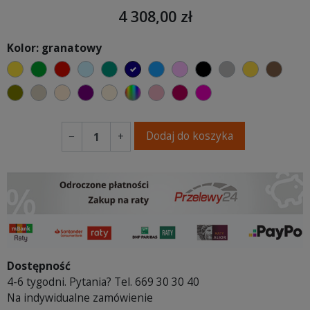
4 308,00 zł
Kolor: granatowy
żółty
zielony
czerwony
błękitny
turkusowy
granatowy
niebieski
różowy
czarny
szary
musztard
brąz
oliwkowy
beżowy
ciepły kremowy
fioletowa purpura
ecru beżowy
wybór koloru
brudny róż
burgund
fuksja
Dodaj do koszyka
−
+
Dostępność
4-6 tygodni. Pytania? Tel. 669 30 30 40
Na indywidualne zamówienie