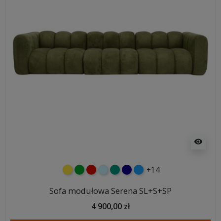
visibility
+14
żółty
zielony
czerwony
błękitny
turkusowy
granatowy
niebieski
Sofa modułowa Serena SL+S+SP
4 900,00 zł