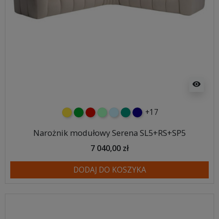
visibility
+17
żółty
zielony
czerwony
miętowy
błękitny
turkusowy
granatowy
Narożnik modułowy Serena SL5+RS+SP5
7 040,00 zł
DODAJ DO KOSZYKA