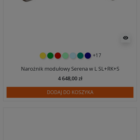
visibility
+17
żółty
zielony
czerwony
miętowy
błękitny
turkusowy
granatowy
Narożnik modułowy Serena w L SL+RK+S
4 648,00 zł
DODAJ DO KOSZYKA