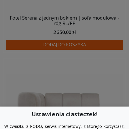
Fotel Serena z jednym bokiem | sofa modułowa -
róg RL/RP
2 350,00 zł
DODAJ DO KOSZYKA
Ustawienia ciasteczek!
W zwiazku z RODO, serwis internetowy, z którego korzystasz,