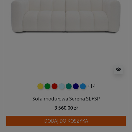
visibility
+14
żółty
zielony
czerwony
błękitny
turkusowy
granatowy
niebieski
Sofa modułowa Serena SL+SP
3 560,00 zł
DODAJ DO KOSZYKA