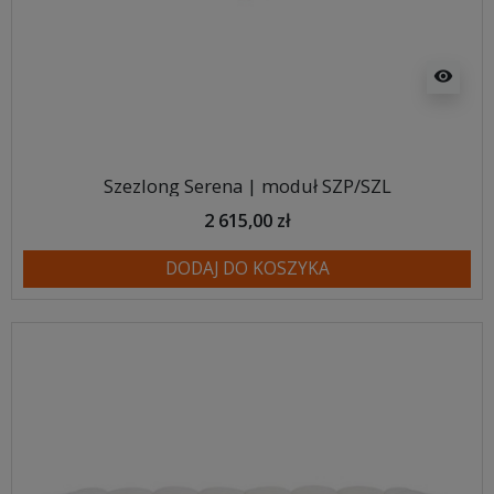
visibility
Szezlong Serena | moduł SZP/SZL
2 615,00 zł
DODAJ DO KOSZYKA