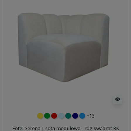
visibility
+13
żółty
zielony
czerwony
błękitny
turkusowy
granatowy
niebieski
Fotel Serena | sofa modułowa - róg kwadrat RK