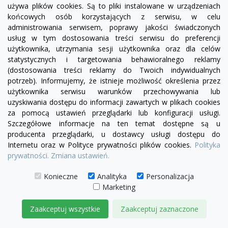
używa plików cookies. Są to pliki instalowane w urządzeniach
końcowych osób korzystających z serwisu, w celu
administrowania serwisem, poprawy jakości świadczonych
usług w tym dostosowania treści serwisu do preferencji
użytkownika, utrzymania sesji użytkownika oraz dla celów
statystycznych i targetowania behawioralnego reklamy
(dostosowania treści reklamy do Twoich indywidualnych
visibility
potrzeb). Informujemy, że istnieje możliwość określenia przez
użytkownika serwisu warunków przechowywania lub
uzyskiwania dostępu do informacji zawartych w plikach cookies
za pomocą ustawień przeglądarki lub konfiguracji usługi.
Szczegółowe informacje na ten temat dostępne są u
Fotel Serena bez boku | sofa modułowa - element
producenta przeglądarki, u dostawcy usługi dostępu do
prosty SL/SP
Internetu oraz w Polityce prywatności plików cookies.
Polityka
1 780,00 zł
prywatności.
Zmiana ustawień.
DODAJ DO KOSZYKA
Konieczne
Analityka
Personalizacja
Marketing
Zaakceptuj wszystkie
Zaakceptuj zaznaczone