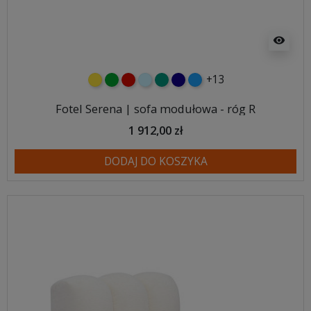
visibility
+13
żółty
zielony
czerwony
błękitny
turkusowy
granatowy
niebieski
Fotel Serena | sofa modułowa - róg R
1 912,00 zł
DODAJ DO KOSZYKA