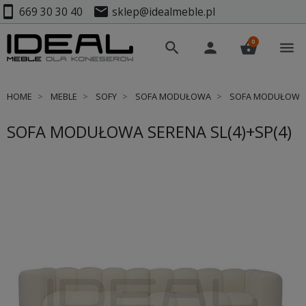
smartphone
mail
669 30 30 40
sklep@idealmeble.pl
0
search
person
shopping_basket
menu
HOME
MEBLE
SOFY
SOFA MODUŁOWA
SOFA MODUŁOWA S
SOFA MODUŁOWA SERENA SL(4)+SP(4)