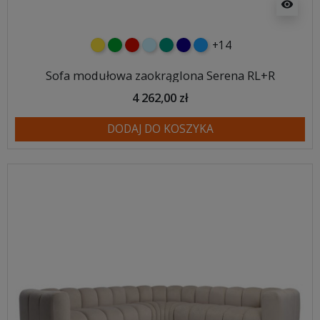
visibility
+14
żółty
zielony
czerwony
błękitny
turkusowy
granatowy
niebieski
Sofa modułowa zaokrąglona Serena RL+R
4 262,00 zł
DODAJ DO KOSZYKA