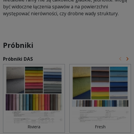
być widoczne łączenia spawów a na powierzchni
występować nierówności, czy drobne wady struktury.
Próbniki
keyboard_arrow_left
keyboard_arrow_right
Próbniki DAS
Poprz
Na
Riviera
Fresh