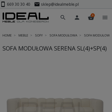
smartphone
mail
669 30 30 40
sklep@idealmeble.pl
0
search
person
shopping_basket
menu
HOME
MEBLE
SOFY
SOFA MODUŁOWA
SOFA MODUŁOWA S
SOFA MODUŁOWA SERENA SL(4)+SP(4)