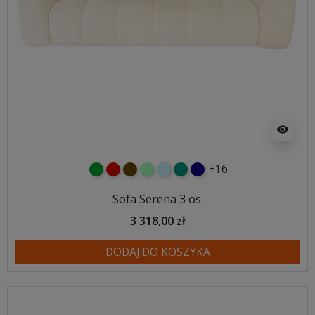
visibility
+16
zielony
czerwony
czekoladowy
miętowy
błękitny
turkusowy
granatowy
Sofa Serena 3 os.
3 318,00 zł
DODAJ DO KOSZYKA