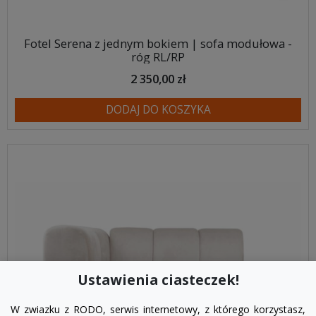
Fotel Serena z jednym bokiem | sofa modułowa -
róg RL/RP
2 350,00 zł
DODAJ DO KOSZYKA
Ustawienia ciasteczek!
W zwiazku z RODO, serwis internetowy, z którego korzystasz,