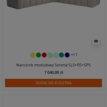
visibility
+17
żółty
zielony
czerwony
miętowy
błękitny
turkusowy
granatowy
Narożnik modułowy Serena SL5+RS+SP5
7 040,00 zł
DODAJ DO KOSZYKA