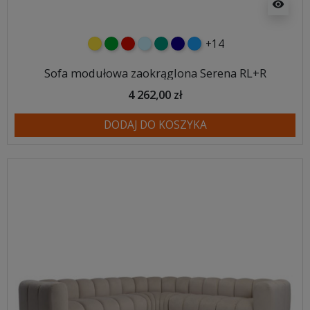
visibility
+14
żółty
zielony
czerwony
błękitny
turkusowy
granatowy
niebieski
Sofa modułowa zaokrąglona Serena RL+R
4 262,00 zł
DODAJ DO KOSZYKA