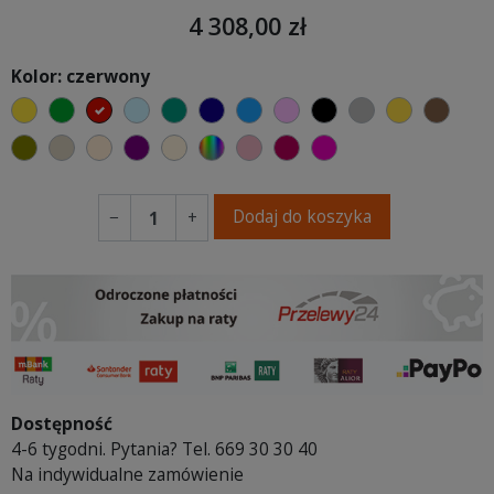
4 308,00 zł
Kolor: czerwony
żółty
zielony
czerwony
błękitny
turkusowy
granatowy
niebieski
różowy
czarny
szary
musztard
brąz
oliwkowy
beżowy
ciepły kremowy
fioletowa purpura
ecru beżowy
wybór koloru
brudny róż
burgund
fuksja
Dodaj do koszyka
−
+
Dostępność
4-6 tygodni. Pytania? Tel. 669 30 30 40
Na indywidualne zamówienie