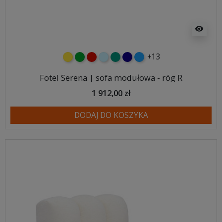
visibility
+13
żółty
zielony
czerwony
błękitny
turkusowy
granatowy
niebieski
Fotel Serena | sofa modułowa - róg R
1 912,00 zł
DODAJ DO KOSZYKA