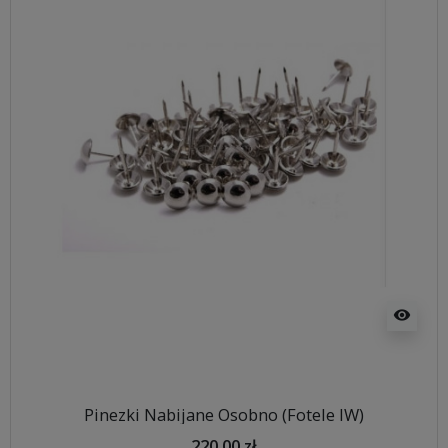
visibility
Pinezki Nabijane Osobno (Fotele IW)
220,00 zł