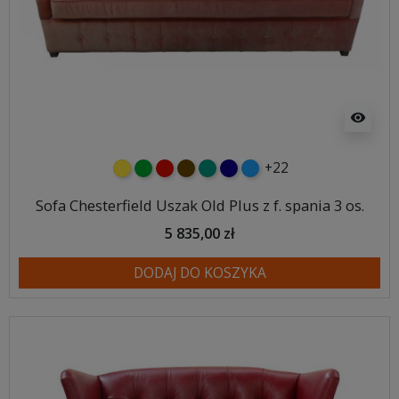
visibility
+22
żółty
zielony
czerwony
czekoladowy
turkusowy
granatowy
niebieski
Sofa Chesterfield Uszak Old Plus z f. spania 3 os.
5 835,00 zł
DODAJ DO KOSZYKA