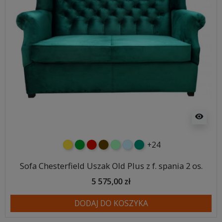
visibility
+24
żółty
zielony
czerwony
czekoladowy
miętowy
błękitny
turkusowy
Sofa Chesterfield Uszak Old Plus z f. spania 2 os.
5 575,00 zł
DODAJ DO KOSZYKA