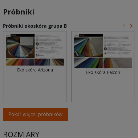
Próbniki
keyboard_arrow_left
keyboard_arrow_right
Próbniki ekoskóra grupa B
Poprz
Na
Eko skóra Arizona
Eko skóra Falcon
Pokaż więcej próbników
ROZMIARY