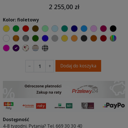
2 255,00 zł
Kolor: fioletowy
żółty
zielony
czerwony
czekoladowy
miętowy
błękitny
turkusowy
granatowy
niebieski
różowy
malinowy
czarn
biały
złoty
srebrny
butelkowa zieleń
ciemno niebieski
szary
musztardowy
pomarańczowy
antracytowy
ceglasty
bordowy
wybór
fuksja
fioletowy
Kwiatowy
Paski
Kratka
Dodaj do koszyka
−
+
Dostępność
4-8 tygodni. Pytania? Tel. 669 30 30 40