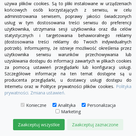
używa plików cookies. Są to pliki instalowane w urządzeniach
końcowych osób korzystających z serwisu, w celu
+15
żółty
zielony
czerwony
czekoladowy
granatowy
niebieski
różowy
administrowania serwisem, poprawy jakości świadczonych
usług w tym dostosowania treści serwisu do preferencji
Sofa Chesterfield Uszak Ton Plus z f. spania eko-
skóra 3 os.
użytkownika, utrzymania sesji użytkownika oraz dla celów
statystycznych i targetowania behawioralnego reklamy
6 260,00 zł
(dostosowania treści reklamy do Twoich indywidualnych
potrzeb). Informujemy, że istnieje możliwość określenia przez
DODAJ DO KOSZYKA
użytkownika serwisu warunków przechowywania lub
uzyskiwania dostępu do informacji zawartych w plikach cookies
za pomocą ustawień przeglądarki lub konfiguracji usługi.
Szczegółowe informacje na ten temat dostępne są u
producenta przeglądarki, u dostawcy usługi dostępu do
Internetu oraz w Polityce prywatności plików cookies.
Polityka
prywatności.
Zmiana ustawień.
Konieczne
Analityka
Personalizacja
Marketing
Zaakceptuj wszystkie
Zaakceptuj zaznaczone