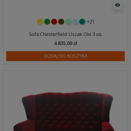
visibility
+21
żółty
zielony
czerwony
czekoladowy
miętowy
błękitny
turkusowy
Sofa Chesterfield Uszak Old 3 os.
4 835,00 zł
DODAJ DO KOSZYKA