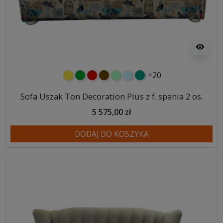
visibility
+20
żółty
zielony
czerwony
czekoladowy
miętowy
błękitny
turkusowy
Sofa Uszak Ton Decoration Plus z f. spania 2 os.
5 575,00 zł
DODAJ DO KOSZYKA