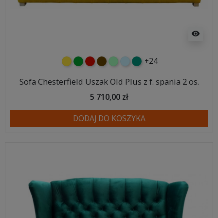
visibility
+24
żółty
zielony
czerwony
czekoladowy
miętowy
błękitny
turkusowy
Sofa Chesterfield Uszak Old Plus z f. spania 2 os.
5 710,00 zł
DODAJ DO KOSZYKA