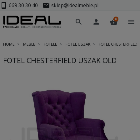
smartphone
mail
669 30 30 40
sklep@idealmeble.pl
0
search
person
shopping_basket
menu
HOME
MEBLE
FOTELE
FOTEL USZAK
FOTEL CHESTERFIELD 
FOTEL CHESTERFIELD USZAK OLD