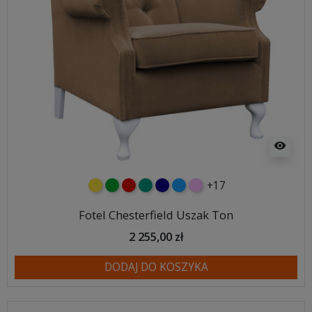
visibility
+17
żółty
zielony
czerwony
turkusowy
granatowy
niebieski
różowy
Fotel Chesterfield Uszak Ton
2 255,00 zł
DODAJ DO KOSZYKA