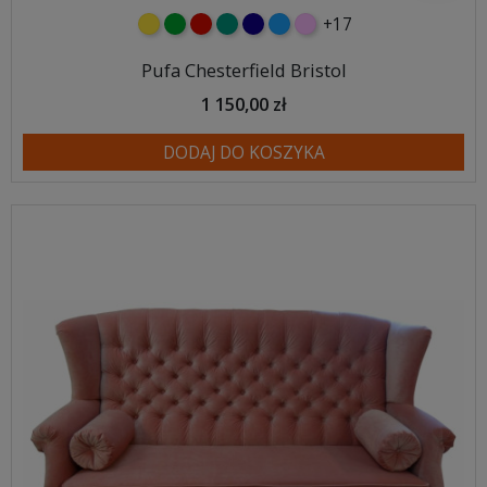
+17
żółty
zielony
czerwony
turkusowy
granatowy
niebieski
różowy
Pufa Chesterfield Bristol
1 150,00 zł
DODAJ DO KOSZYKA