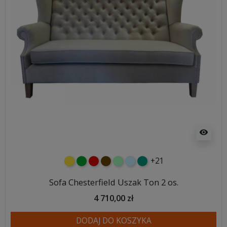
visibility
+21
żółty
zielony
czerwony
czekoladowy
miętowy
błękitny
turkusowy
Sofa Chesterfield Uszak Ton 2 os.
4 710,00 zł
DODAJ DO KOSZYKA