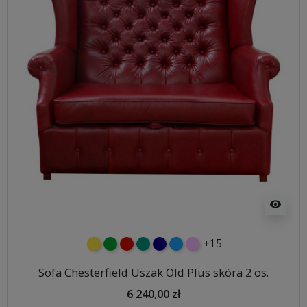
visibility
+15
żółty
zielony
czerwony
turkusowy
granatowy
niebieski
różowy
Sofa Chesterfield Uszak Old Plus skóra 2 os.
6 240,00 zł