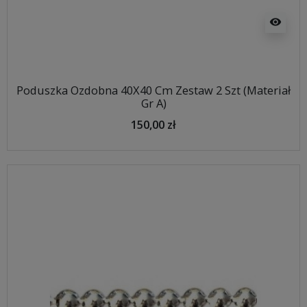
visibility
Poduszka Ozdobna 40X40 Cm Zestaw 2 Szt (Materiał
Gr A)
150,00 zł