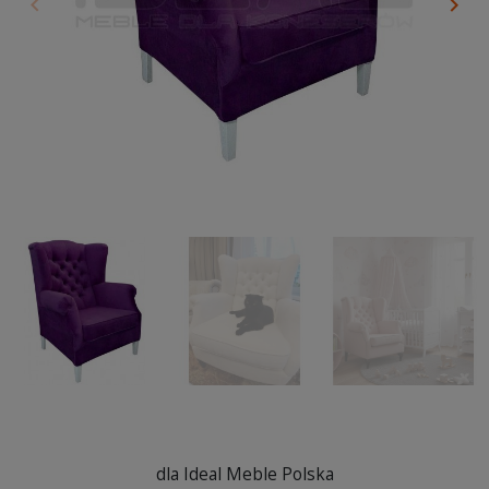
keyboard_arrow_left
keyboard_arrow_right
Poprzedni
Nas
dla Ideal Meble Polska